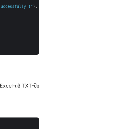
successfully !"
);

Excel-ის TXT-ში