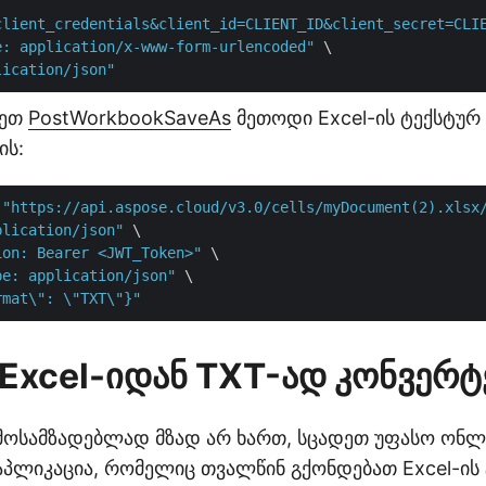
client_credentials&client_id=CLIENT_ID&client_secret=CLI
e: application/x-www-form-urlencoded"
 \

lication/json"
ლეთ
PostWorkbookSaveAs
მეთოდი Excel-ის ტექსტურ
ის:
 
"https://api.aspose.cloud/v3.0/cells/myDocument(2).xlsx
plication/json"
 \

ion: Bearer <JWT_Token>"
 \

pe: application/json"
 \

rmat\": \"TXT\"}"
 Excel-იდან TXT-ად კონვერ
მოსამზადებლად მზად არ ხართ, სცადეთ უფასო ონ
პლიკაცია, რომელიც თვალწინ გქონდებათ Excel-ის