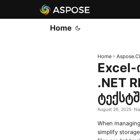
Home
Home
»
Aspose.C
Excel-
.NET R
ტექსტშ
August 26, 2025
· N
When managing 
simplify storag