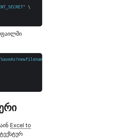
ENT_SECRET"
 \

 ფაილში
/SaveAs?newfilename=converted.txt&isAutoFitRows=false&is
ტერი
ლაინ
Excel to
 ტექსტურ