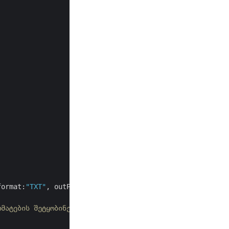
format:
"TXT"
, outPath:resultant_File);

რმატების შეტყობინება.