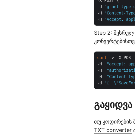
-X POST \

-d 
"grant_type=
-H 
"Content-Typ
-H 
"Accept: app
Step 2: შესრუ
კონვერტებისთვ
curl
 -v -X POST
-H  
"accept: ap
-H  
"authorizat
-H  
"Content-Ty
-d 
"{  \"SaveFo
გაყიდვა
თუ კოდირების 
TXT converter
ა