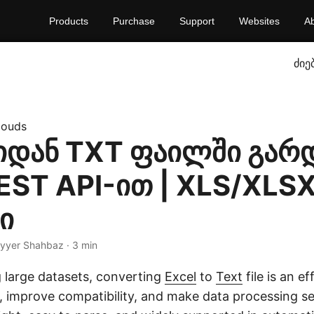
Products
Purchase
Support
Websites
A
ძიე
louds
იდან TXT ფაილში გარ
EST API-ით | XLS/XLS
ი
ayyer Shahbaz · 3 min
large datasets, converting
Excel
to
Text
file is an e
e, improve compatibility, and make data processing s