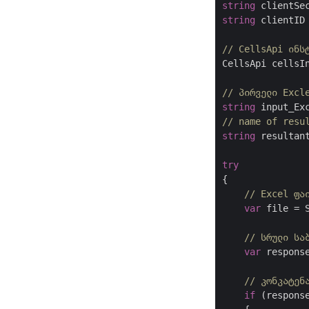
string
 clientSe
string
 clientID
// CellsApi ინს
CellsApi cellsI
// პირველი Excl
string
 input_Ex
// name of resu
string
 resultan
try
{

// Excel ფა
var
 file = 
// სრული სა
var
 respons
// კონკატენ
if
 (respons