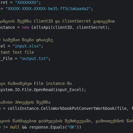
cret = 
"XXXXXXXX"
 = 
"XXXXX-XXXX-XXXXX-be35-ff5c3a6aa4a2"
;

ტანციის შექმნა ClientID და ClientSecret გადაცემით
nstance = 
new
 CellsApi(clientID, clientSecret);

e სამუშაო წიგნი დრაივზე
cel = 
"input.xlsx"
ltant Text file
t_File = 
"output.txt"
;

ილი ჩამოიწერეთ File instance-ში
System.IO.File.OpenRead(input_Excel);

ბაზისო პროექტის შექმნა
e = cellsInstance.CellsWorkbookPutConvertWorkbook(file, 
აციის წარმატებით დასრულების შემთხვევაში, გამოითექსნოს წა
e != 
null
 && response.Equals(
"OK"
))
