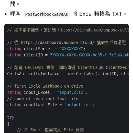
間。
呼叫
將 Excel 轉換為 TXT。
PostWorkbookSaveAs
// 如需更多範例，請訪問 https://github.com/aspose-cells-cl
// 從 https://dashboard.aspose.cloud/ 獲取客戶端憑證
string
 clientSecret = 
"XXXXXXXX"
string
 clientID = 
"XXXXX-XXXX-XXXXX-be35-ff5c3a6aa4a2
// 創建 CellsApi 實例，同時傳遞 ClientID 和 ClientSecre
CellsApi cellsInstance = 
new
 CellsApi(clientID, clien
// first Excle workbook on drive
string
 input_Excel = 
"input.xlsx"
// name of resultant Text file
string
 resultant_File = 
"output.txt"
;

try
{

// 將 Excel 檔案載入 File 實例