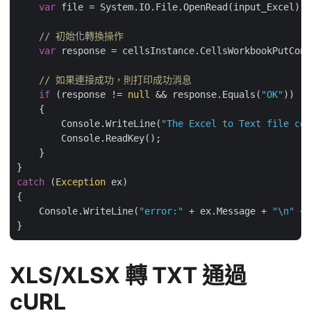
var
 file = System.IO.File.OpenRead(input_Excel);

// 初始化轉換操作
var
 response = cellsInstance.CellsWorkbookPutConv
// 如果連接成功，則打印成功消息
if
 (response != 
null
 && response.Equals(
"OK"
))

    {

        Console.WriteLine(
"The Excel to Text file con
        Console.ReadKey();

    }

catch
 (
Exception
 ex)

{

    Console.WriteLine(
"error:"
 + ex.Message + 
"\n"
 + 
XLS/XLSX 轉 TXT 通過
cURL