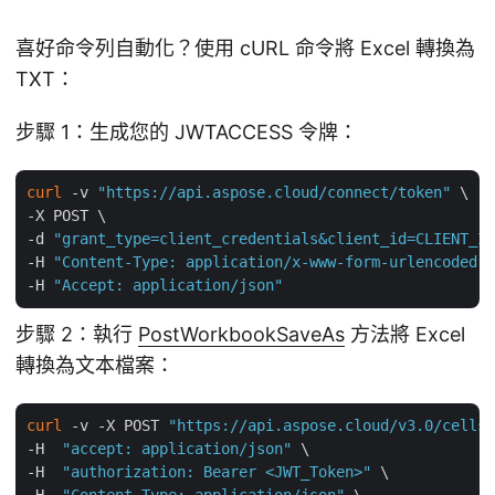
喜好命令列自動化？使用 cURL 命令將 Excel 轉換為
TXT：
步驟 1：生成您的 JWTACCESS 令牌：
curl
 -v 
"https://api.aspose.cloud/connect/token"
 \

-X POST \

-d 
"grant_type=client_credentials&client_id=CLIENT_ID
-H 
"Content-Type: application/x-www-form-urlencoded"
 
-H 
"Accept: application/json"
步驟 2：執行
PostWorkbookSaveAs
方法將 Excel
轉換為文本檔案：
curl
 -v -X POST 
"https://api.aspose.cloud/v3.0/cells/
-H  
"accept: application/json"
 \

-H  
"authorization: Bearer <JWT_Token>"
 \
