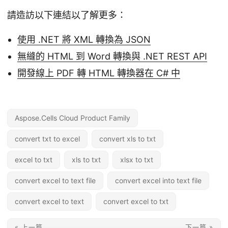
請造訪以下連結以了解更多：
使用 .NET 將 XML 轉換為 JSON
無縫的 HTML 到 Word 轉換與 .NET REST API
開發線上 PDF 轉 HTML 轉換器在 C# 中
Aspose.Cells Cloud Product Family
convert txt to excel
convert xls to txt
excel to txt
xls to txt
xlsx to txt
convert excel to text file
convert excel into text file
convert excel to text
convert excel to txt
« 上一篇
下一篇 »