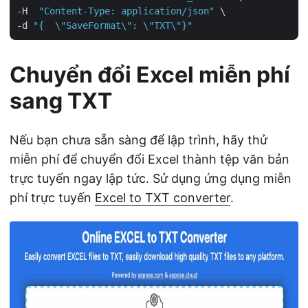
-H  
"Content-Type: application/json"
 \

-d 
"{  \"SaveFormat\": \"TXT\"}"
Chuyển đổi Excel miễn phí
sang TXT
Nếu bạn chưa sẵn sàng để lập trình, hãy thử
miễn phí để chuyển đổi Excel thành tệp văn bản
trực tuyến ngay lập tức. Sử dụng ứng dụng miễn
phí trực tuyến
Excel to TXT converter
.