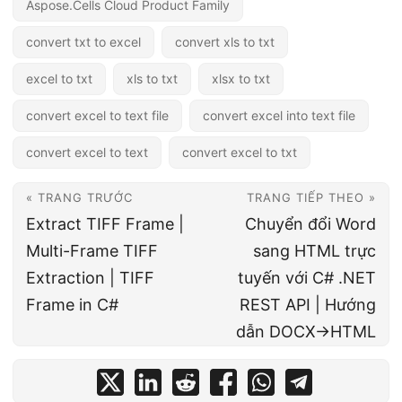
Aspose.Cells Cloud Product Family
convert txt to excel
convert xls to txt
excel to txt
xls to txt
xlsx to txt
convert excel to text file
convert excel into text file
convert excel to text
convert excel to txt
« TRANG TRƯỚC
TRANG TIẾP THEO »
Extract TIFF Frame |
Chuyển đổi Word
Multi-Frame TIFF
sang HTML trực
Extraction | TIFF
tuyến với C# .NET
Frame in C#
REST API | Hướng
dẫn DOCX→HTML