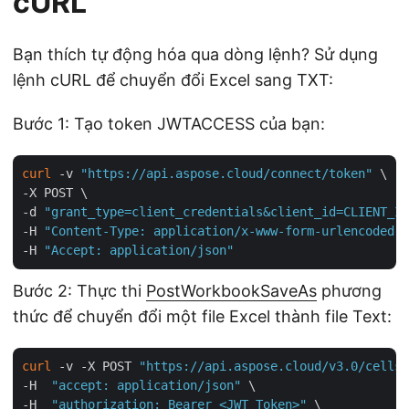
cURL
Bạn thích tự động hóa qua dòng lệnh? Sử dụng
lệnh cURL để chuyển đổi Excel sang TXT:
Bước 1: Tạo token JWTACCESS của bạn:
curl
 -v 
"https://api.aspose.cloud/connect/token"
 \

-X POST \

-d 
"grant_type=client_credentials&client_id=CLIENT_ID
-H 
"Content-Type: application/x-www-form-urlencoded"
 
-H 
"Accept: application/json"
Bước 2: Thực thi
PostWorkbookSaveAs
phương
thức để chuyển đổi một file Excel thành file Text:
curl
 -v -X POST 
"https://api.aspose.cloud/v3.0/cells/
-H  
"accept: application/json"
 \

-H  
"authorization: Bearer <JWT_Token>"
 \
