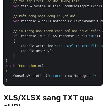
// tải tệp Excel vào đối tượng File
var
 file = System.IO.File.OpenRead(input_Excel);

// khởi động hoạt động chuyển đổi
var
 response = cellsInstance.CellsWorkbookPutConv
// in thông báo thành công nếu nối chuỗi thành cô
if
 (response != 
null
 && response.Equals(
"OK"
))

    {

        Console.WriteLine(
"The Excel to Text file con
        Console.ReadKey();

    }

catch
 (
Exception
 ex)

{

    Console.WriteLine(
"error:"
 + ex.Message + 
"\n"
 + 
XLS/XLSX sang TXT qua