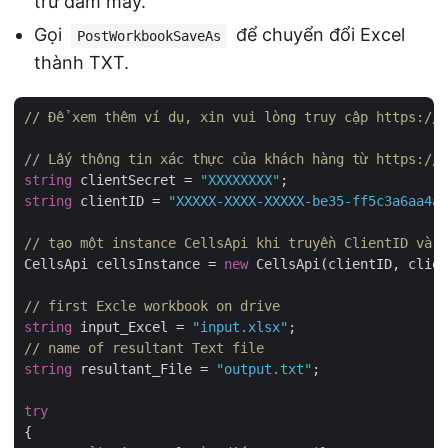
trữ đám mây.
Gọi
để chuyển đổi Excel
PostWorkbookSaveAs
thành TXT.
// Để xem thêm ví dụ, xin vui lòng truy cập https://g
// Lấy thông tin xác thực của khách hàng từ https://d
string
 clientSecret = 
"XXXXXXXX"
string
 clientID = 
"XXXXX-XXXX-XXXXX-be35-ff5c3a6aa4a2
// tạo một instance CellsApi khi truyền ClientID và C
CellsApi cellsInstance = 
new
 CellsApi(clientID, clien
// first Excle workbook on drive
string
 input_Excel = 
"input.xlsx"
// name of resultant Text file
string
 resultant_File = 
"output.txt"
;

try
{
