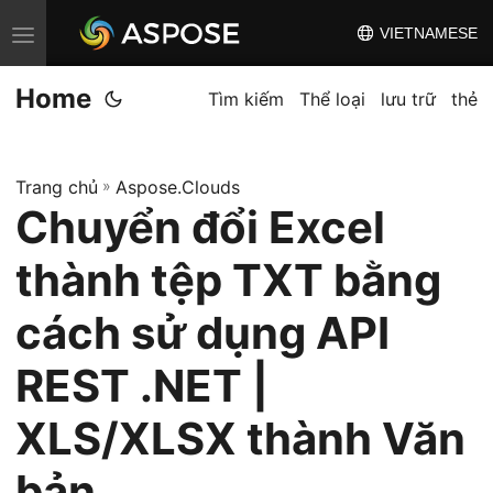
VIETNAMESE
C
h
Home
u
Tìm kiếm
Thể loại
lưu trữ
thẻ
y
ể
Trang chủ
»
Aspose.Clouds
n
Chuyển đổi Excel
đ
ổ
thành tệp TXT bằng
i
đ
cách sử dụng API
i
REST .NET |
ề
u
XLS/XLSX thành Văn
h
ư
bản