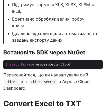
Підтримує формати XLS, XLSX, XLSM та
інші.
Ефективно обробляє великі робочі
книги.
Ідеально підходить для автоматизації та
завдань експорту даних.
Встановіть SDK через NuGet:
Install
-
Package
Переконайтеся, що ви налаштували свій
і
з
Aspose Cloud
Client ID
Client Secret
Dashboard
.
Convert Excel to TXT