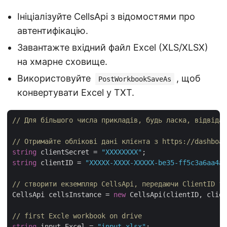
Ініціалізуйте CellsApi з відомостями про
автентифікацію.
Завантажте вхідний файл Excel (XLS/XLSX)
на хмарне сховище.
Використовуйте
, щоб
PostWorkbookSaveAs
конвертувати Excel у TXT.
// Для більшого числа прикладів, будь ласка, відвідай
// Отримайте облікові дані клієнта з https://dashboar
string
 clientSecret = 
"XXXXXXXX"
string
 clientID = 
"XXXXX-XXXX-XXXXX-be35-ff5c3a6aa4a2
// створити екземпляр CellsApi, передаючи ClientID та
CellsApi cellsInstance = 
new
 CellsApi(clientID, clien
// first Excle workbook on drive
string
 input_Excel = 
"input.xlsx"