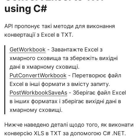
using C#
API пропонує такі методи для виконання
конвертації з Excel в TXT.
GetWorkbook
- Завантажте Excel з
хмарного сховища та збережіть вихідні
дані в хмарному сховищі.
PutConvertWorkbook
- Перетворює файл
Excel в інші формати з вмісту запиту.
PostWorkbookSaveAs
- Зберігає файл Excel
в інших форматах і зберігає вихідні дані в
хмарному сховищі.
Нижче наведено деталі щодо того, як виконати
конверсію XLS в TXT за допомогою C# .NET.