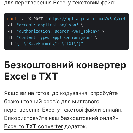
для перетворення Excel у текстовий файл:
curl
 -v -X POST 
"https://api.aspose.cloud/v3.0/cells/
-H  
"accept: application/json"
 \

-H  
"authorization: Bearer <JWT_Token>"
 \

-H  
"Content-Type: application/json"
 \

-d 
"{  \"SaveFormat\": \"TXT\"}"
Безкоштовний конвертер
Excel в TXT
Якщо ви не готові до кодування, спробуйте
безкоштовний сервіс для миттєвого
перетворення Excel у текстові файли онлайн.
Використовуйте наш безкоштовний онлайн
Excel to TXT converter
додаток.