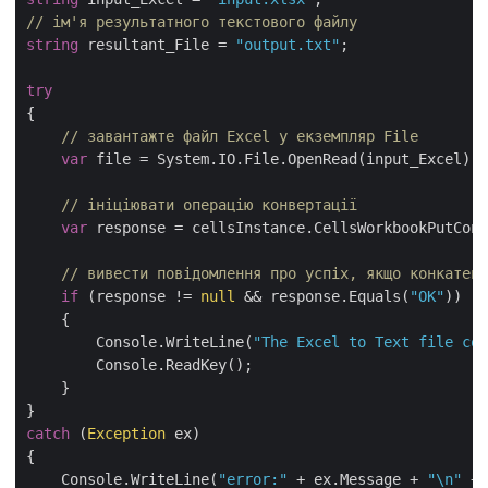
// ім'я результатного текстового файлу
string
 resultant_File = 
"output.txt"
;

try
{

// завантажте файл Excel у екземпляр File
var
 file = System.IO.File.OpenRead(input_Excel);

// ініціювати операцію конвертації
var
 response = cellsInstance.CellsWorkbookPutConv
// вивести повідомлення про успіх, якщо конкатена
if
 (response != 
null
 && response.Equals(
"OK"
))

    {

        Console.WriteLine(
"The Excel to Text file con
        Console.ReadKey();

    }

catch
 (
Exception
 ex)

{

    Console.WriteLine(
"error:"
 + ex.Message + 
"\n"
 + 