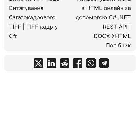
Витягування
в HTML онлайн за
багатокадрового
допомогою C# .NET
TIFF | TIFF кадр у
REST API |
C#
DOCX→HTML
Посібник