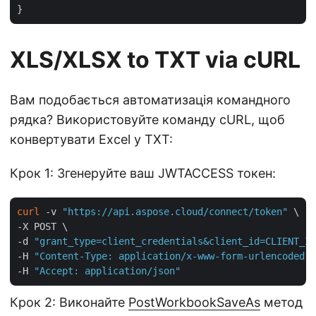
XLS/XLSX to TXT via cURL
Вам подобається автоматизація командного
рядка? Використовуйте команду cURL, щоб
конвертувати Excel у TXT:
Крок 1: Згенеруйте ваш JWTACCESS токен:
curl
 -v 
"https://api.aspose.cloud/connect/token"
 \

-X POST \

-d 
"grant_type=client_credentials&client_id=CLIENT_ID
-H 
"Content-Type: application/x-www-form-urlencoded"
 
-H 
"Accept: application/json"
Крок 2: Виконайте
PostWorkbookSaveAs
метод