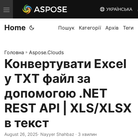
УКРАЇНСЬКА
T
o
Home
g
Пошук
Категорії
Архів
Теги
g
l
Головна
»
Aspose.Clouds
e
Конвертувати Excel
n
a
у TXT файл за
v
i
допомогою .NET
g
REST API | XLS/XLSX
a
t
в текст
i
o
August 26, 2025
· Nayyer Shahbaz · 3 хвилин