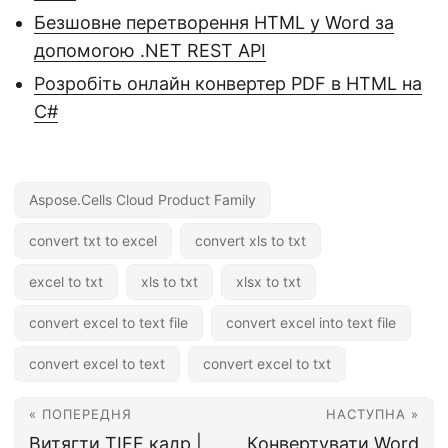
Безшовне перетворення HTML у Word за
допомогою .NET REST API
Розробіть онлайн конвертер PDF в HTML на
C#
Aspose.Cells Cloud Product Family
convert txt to excel
convert xls to txt
excel to txt
xls to txt
xlsx to txt
convert excel to text file
convert excel into text file
convert excel to text
convert excel to txt
« ПОПЕРЕДНЯ
НАСТУПНА »
Витягти TIFF кадр |
Конвертувати Word