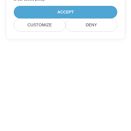
ACCEPT
CUSTOMIZE
DENY
Домашній
Продукція
Нові Релізи