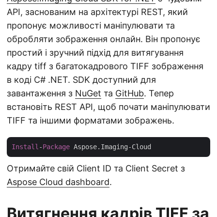
API, заснованим на архітектурі REST, який
пропонує можливості маніпулювати та
обробляти зображення онлайн. Він пропонує
простий і зручний підхід для витягування
кадру tiff з багатокадрового TIFF зображення
в коді C# .NET. SDK доступний для
завантаження з
NuGet
та
GitHub
. Тепер
встановіть REST API, щоб почати маніпулювати
TIFF та іншими форматами зображень.
Install
-
Package
Отримайте свій Client ID та Client Secret з
Aspose Cloud dashboard
.
Витягнення кадрів TIFF за