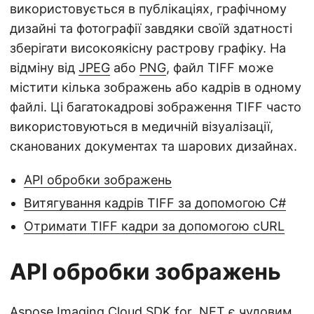
n
використовується в публікаціях, графічному
дизайні та фотографії завдяки своїй здатності
зберігати високоякісну растрову графіку. На
відміну від
JPEG
або
PNG
, файл TIFF може
містити кілька зображень або кадрів в одному
файлі. Ці багатокадрові зображення TIFF часто
використовуються в медичній візуалізації,
сканованих документах та шарових дизайнах.
API обробки зображень
Витягування кадрів TIFF за допомогою C#
Отримати TIFF кадри за допомогою cURL
API обробки зображень
Aspose.Imaging Cloud SDK for .NET
є чудовим