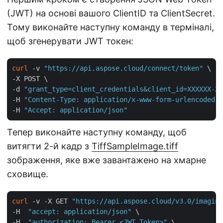
(JWT) на основі вашого ClientID та ClientSecret.
Тому виконайте наступну команду в терміналі,
щоб згенерувати JWT токен:
curl
 -v 
"https://api.aspose.cloud/connect/token"
 \

-X POST \

-d 
"grant_type=client_credentials&client_id=XXXXXX-XX
-H 
"Content-Type: application/x-www-form-urlencoded"
 
-H 
"Accept: application/json"
Тепер виконайте наступну команду, щоб
витягти 2-й кадр з
TiffSampleImage.tiff
зображення, яке вже завантажено на хмарне
сховище.
curl
 -v -X GET 
"https://api.aspose.cloud/v3.0/imaging
-H  
"accept: application/json"
 \

-H  
"authorization: Bearer <JWT Token>"
 \
