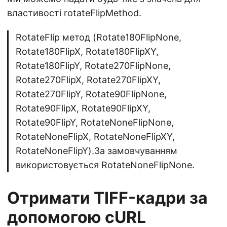
властивості rotateFlipMethod.
RotateFlip метод (Rotate180FlipNone,
Rotate180FlipX, Rotate180FlipXY,
Rotate180FlipY, Rotate270FlipNone,
Rotate270FlipX, Rotate270FlipXY,
Rotate270FlipY, Rotate90FlipNone,
Rotate90FlipX, Rotate90FlipXY,
Rotate90FlipY, RotateNoneFlipNone,
RotateNoneFlipX, RotateNoneFlipXY,
RotateNoneFlipY).За замовчуванням
використовується RotateNoneFlipNone.
Отримати TIFF-кадри за
допомогою cURL