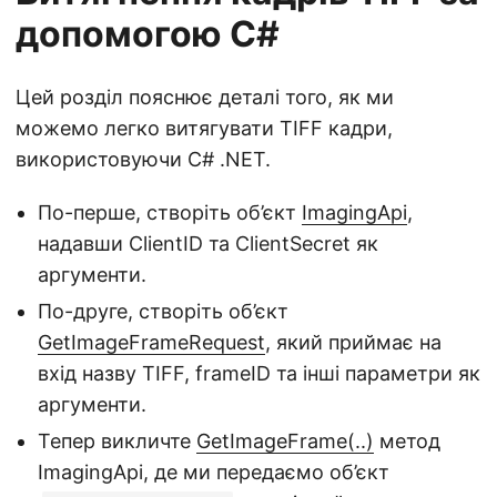
допомогою C#
Цей розділ пояснює деталі того, як ми
можемо легко витягувати TIFF кадри,
використовуючи C# .NET.
По-перше, створіть об’єкт
ImagingApi
,
надавши ClientID та ClientSecret як
аргументи.
По-друге, створіть об’єкт
GetImageFrameRequest
, який приймає на
вхід назву TIFF, frameID та інші параметри як
аргументи.
Тепер викличте
GetImageFrame(..)
метод
ImagingApi, де ми передаємо об’єкт