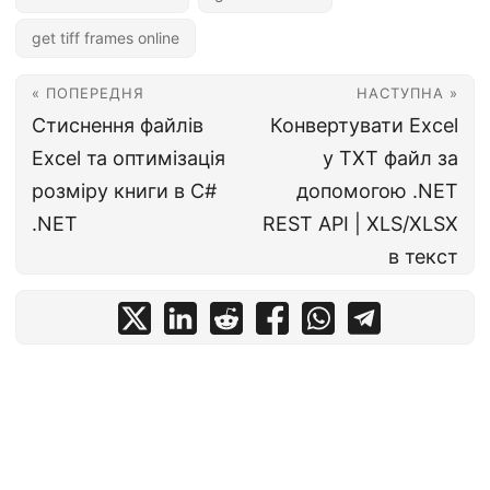
get tiff frames online
« ПОПЕРЕДНЯ
НАСТУПНА »
Стиснення файлів
Конвертувати Excel
Excel та оптимізація
у TXT файл за
розміру книги в C#
допомогою .NET
.NET
REST API | XLS/XLSX
в текст