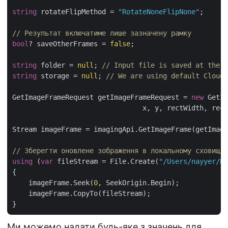
string
 rotateFlipMethod = 
"RotateNoneFlipNone"
;

// Результат включатиме лише зазначену рамку
bool
? saveOtherFrames = 
false
;

string
 folder = 
null
; 
// Input file is saved at the r
string
 storage = 
null
; 
// We are using default Cloud 
GetImageFrameRequest getImageFrameRequest = 
new
 GetIm
                                x, y, rectWidth, rect
Stream imageFrame = imagingApi.GetImageFrame(getImage
// Зберегти оновлене зображення в локальному сховищі
using
 (
var
 fileStream = File.Create(
"/Users/nayyer/Do
{

    imageFrame.Seek(
0
, SeekOrigin.Begin);

    imageFrame.CopyTo(fileStream);

Ми можемо надати будь-яке з значень для