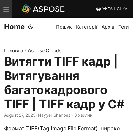
УКРАЇНСЬКА
T
o
Home
g
Пошук
Категорії
Архів
Теги
g
l
Головна
»
Aspose.Clouds
e
Витягти TIFF кадр |
n
a
Витягування
v
i
багатокадрового
g
TIFF | TIFF кадр у C#
a
t
August 27, 2025
· Nayyer Shahbaz · 3 хвилин
i
o
Формат
TIFF
(Tag Image File Format) широко