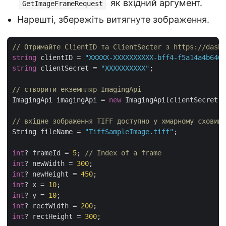
як вхідний аргумент.
GetImageFrameRequest
Нарешті, збережіть витягнуте зображення.
// Отримайте ClientID та ClientSecter з https://dashb
string
 clientID = 
"XXXXX-XXXXXXXXXX-bff4-f5a14a4b6466
string
 clientSecret = 
"XXXXXXXXXX"
;

// створити екземпляр ImagingApi
ImagingApi imagingApi = 
new
 ImagingApi(clientSecret, 
// вхідне зображення TIFF доступно у хмарному сховищі
String fileName = 
"TiffSampleImage.tiff"
;

int
? frameId = 
5
; 
// Index of a frame
int
? newWidth = 
300
int
? newHeight = 
450
int
? x = 
10
int
? y = 
10
int
? rectWidth = 
200
int
? rectHeight = 
300
;
