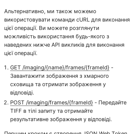
Альтернативно, ми також можемо
використовувати команди cURL для виконання
цієї операції. Ви можете розглянути
можливість використання будь-якого з
наведених нижче API викликів для виконання
цієї операції.
GET /imaging/{name}/frames/{frameId}
-
Завантажити зображення з хмарного
сховища та отримати зображення у
відповіді.
POST /imaging/frames/{frameId}
- Передайте
TIFF в тілі запиту та отримайте
результативне зображення у відповіді.
Першим кроком є створення JSON Web Token