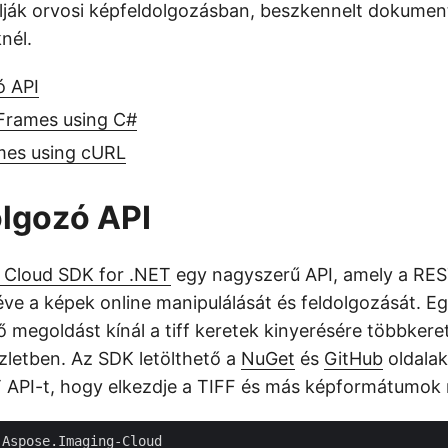
lják orvosi képfeldolgozásban, beszkennelt dokume
nél.
ó API
 Frames using C#
mes using cURL
lgozó API
 Cloud SDK for .NET
egy nagyszerű API, amely a RES
téve a képek online manipulálását és feldolgozását. E
 megoldást kínál a tiff keretek kinyerésére többkere
letben. Az SDK letölthető a
NuGet
és
GitHub
oldalak
T API-t, hogy elkezdje a TIFF és más képformátumok 