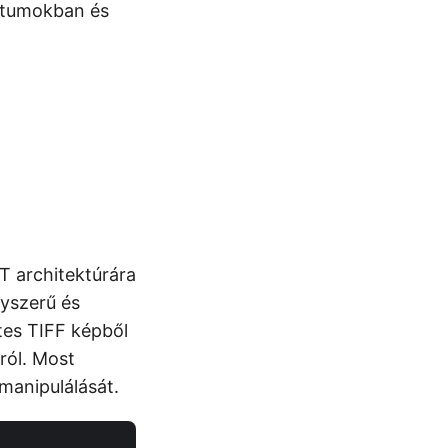
ntumokban és
T architektúrára
gyszerű és
tes TIFF képből
ról. Most
manipulálását.