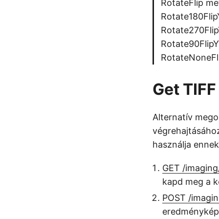
RotateFlip me
Rotate180Flip
Rotate270Flip
Rotate90FlipY
RotateNoneFli
Get TIFF
Alternatív mego
végrehajtásához
használja ennek
GET /imaging
kapd meg a k
POST /imagin
eredményképe