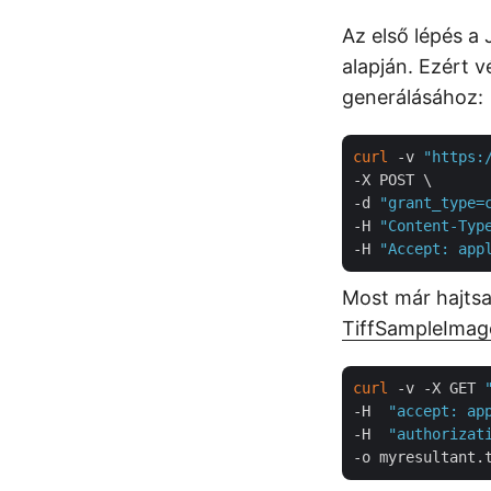
Az első lépés a
alapján. Ezért 
generálásához:
curl
 -v 
"https:
-X POST \

-d 
"grant_type=
-H 
"Content-Typ
-H 
"Accept: app
Most már hajtsa
TiffSampleImage
curl
 -v -X GET 
-H  
"accept: ap
-H  
"authorizat