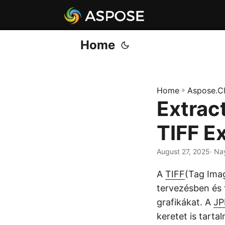
Home
Home
»
Aspose.C
Extrac
TIFF Ex
August 27, 2025
· Na
A
TIFF
(Tag Imag
tervezésben és 
grafikákat. A
JP
keretet is tarta