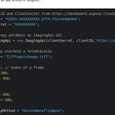
tID and ClientSecter from https://dashboard.aspose.cloud
 = 
"XXXXX-XXXXXXXXXX-bff4-f5a14a4b6466"
cret = 
"XXXXXXXXXX"
;

 egy példányt az ImagingApi-ból
ingApi = 
new
 ImagingApi(clientSecret, clientID,
"https://
ép elérhető a felhőtárolón
 = 
"TiffSampleImage.tiff"
;

5
; 
// Index of a frame
 
300
= 
450
= 
200
 = 
300
;

ipMethod = 
"RotateNoneFlipNone"
;
