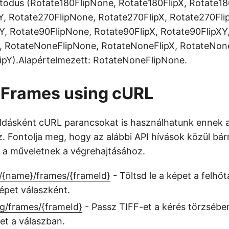
tódus (Rotate180FlipNone, Rotate180FlipX, Rotate18
Y, Rotate270FlipNone, Rotate270FlipX, Rotate270Fli
Y, Rotate90FlipNone, Rotate90FlipX, Rotate90FlipXY
, RotateNoneFlipNone, RotateNoneFlipX, RotateNone
pY).Alapértelmezett: RotateNoneFlipNone.
 Frames using cURL
ldásként cURL parancsokat is használhatunk ennek 
. Fontolja meg, hogy az alábbi API hívások közül bár
 a műveletnek a végrehajtásához.
/{name}/frames/{frameId}
- Töltsd le a képet a felhőt
épet válaszként.
g/frames/{frameId}
- Passz TIFF-et a kérés törzsében
t a válaszban.