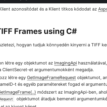
lient azonosítódat és a Klient titkos kódodat az
Asp
TIFF Frames using C#
szletezi, hogyan tudjuk könnyedén kinyerni a TIFF k
on létre egy objektumot az
ImagingApi
használatával
s a ClientSecret-et argumentumokként megadja.
ozz létre egy
GetImageFrameRequest
objektumot, a
frameID-t és egyéb paramétereket fogad el argumen
GetImageFrame(..)
módszert az ImagingApi-ben, ahol
objektumot átadjuk bemeneti argumentumké
Request
el az kivont képet.