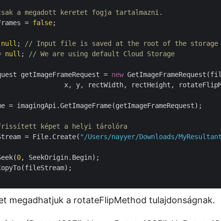
csak a megadott keretet fogja tartalmazni.
Frames = 
false
;

 
null
; 
// Input file is saved at the root of the storage
= 
null
; 
// We are using default Cloud Storage
quest getImageFrameRequest = 
new
 GetImageFrameRequest(fil
                 x, y, rectWidth, rectHeight, rotateFlipM
me = imagingApi.GetImageFrame(getImageFrameRequest);

frissített képet a helyi tárolóra
Stream = File.Create(
"/Users/nayyer/Downloads/MyResultan
Seek(
0
, SeekOrigin.Begin);

opyTo(fileStream);

et megadhatjuk a rotateFlipMethod tulajdonságnak.