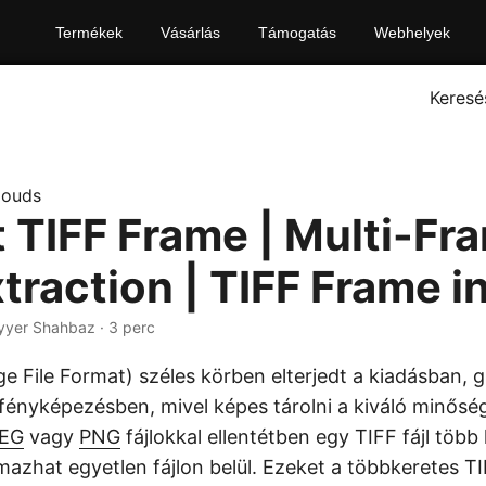
Termékek
Vásárlás
Támogatás
Webhelyek
Keresé
louds
t TIFF Frame | Multi-Fr
traction | TIFF Frame i
yyer Shahbaz · 3 perc
e File Format) széles körben elterjedt a kiadásban, g
fényképezésben, mivel képes tárolni a kiváló minősé
EG
vagy
PNG
fájlokkal ellentétben egy TIFF fájl több
lmazhat egyetlen fájlon belül. Ezeket a többkeretes T