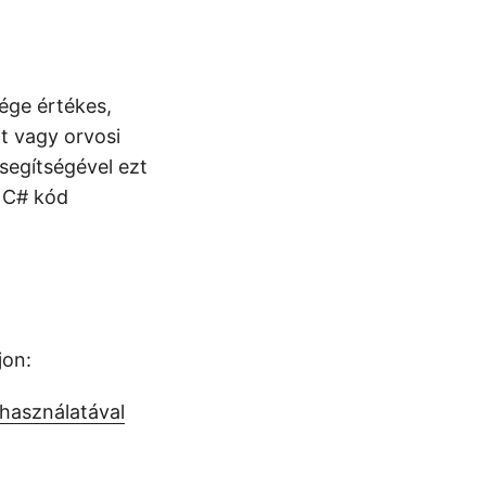
ége értékes,
t vagy orvosi
egítségével ezt
r C# kód
jon:
használatával