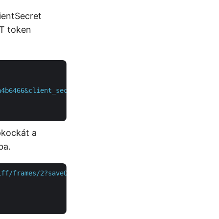
ientSecret
WT token
a4b6466&client_secret=XXXXXXXXXXX"
 \

pkockát a
ba.
iff/frames/2?saveOtherFrames=true"
 \
