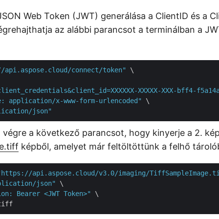
 JSON Web Token (JWT) generálása a ClientID és a Cl
végrehajthatja az alábbi parancsot a terminálban a J
//api.aspose.cloud/connect/token"
 \

client_credentials&client_id=XXXXXX-XXXXX-XXX-bff4-f5a14
e: application/x-www-form-urlencoded"
 \

lication/json"
 végre a következő parancsot, hogy kinyerje a 2. ké
.tiff
képből, amelyet már feltöltöttünk a felhő tároló
"https://api.aspose.cloud/v3.0/imaging/TiffSampleImage.t
plication/json"
 \

ion: Bearer <JWT Token>"
 \
