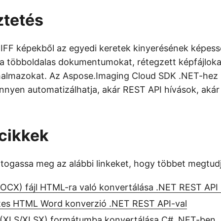
ztetés
IFF képekből az egyedi keretek kinyerésének képess
a többoldalas dokumentumokat, rétegzett képfájloka
halmazokat. Az Aspose.Imaging Cloud SDK .NET-hez s
nnyen automatizálhatja, akár REST API hívások, aká
 cikkek
látogassa meg az alábbi linkeket, hogy többet megtud
CX) fájl HTML-ra való konvertálása .NET REST API 
es HTML Word konverzió .NET REST API-val
 (XLS/XLSX) formátumba konvertálása C# .NET-ben