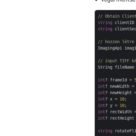
// Obtain Clien
string
 clientID
string
 clientSe
// hozzon létre
ImagingApi imag
// input TIFF k
String fileName
int
? frameId = 
int
? newWidth =
int
? newHeight 
int
? x = 
10
int
? y = 
10
int
? rectWidth 
int
? rectHeight
string
 rotateFl