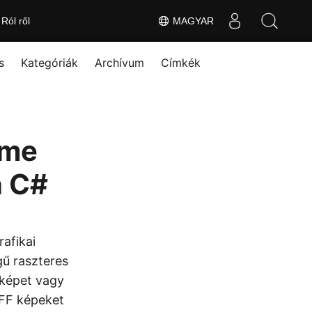
Ról ről
MAGYAR
s
Kategóriák
Archívum
Címkék
ame
n C#
rafikai
gű raszteres
 képet vagy
IFF képeket