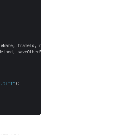
eName, frameId, newWidth, newHeight,

ethod, saveOtherFrames, folder, storage);

t.tiff"
))
