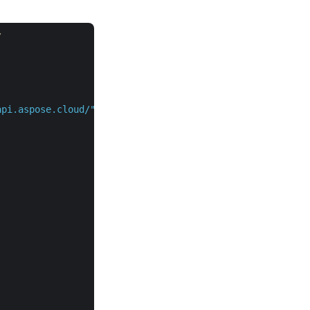
/
api.aspose.cloud/"
,
"v3.0"
,
false
);
