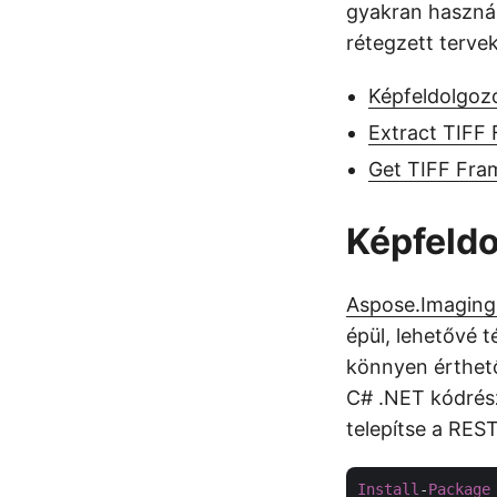
gyakran haszná
rétegzett tervek
Képfeldolgoz
Extract TIFF
Get TIFF Fra
Képfeldo
Aspose.Imaging
épül, lehetővé 
könnyen érthető
C# .NET kódrész
telepítse a RES
Install
-
Package