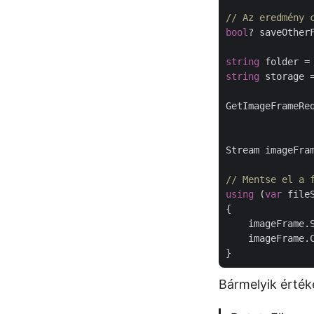
// Az eredmény 
bool
? saveOther
string
 folder =
string
 storage 
GetImageFrameRe
               
Stream imageFra
// Mentse el a 
using
 (
var
 file
{

    imageFrame.
    imageFrame.C
Bármelyik érték