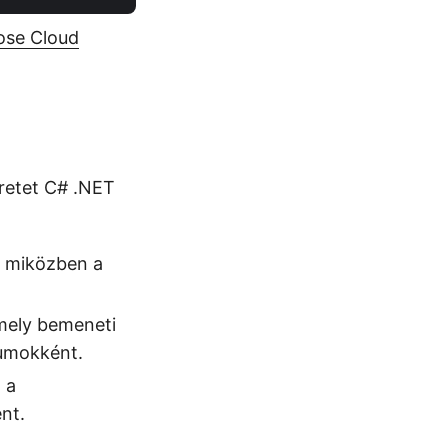
ose Cloud
eretet C# .NET
, miközben a
mely bemeneti
tumokként.
 a
nt.