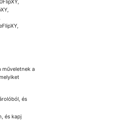
0FlipXY,
pXY,
,
FlipXY,
a műveletnek a
melyiket
árolóból, és
, és kapj