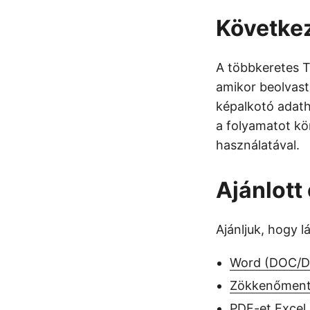
Követke
A többkeretes T
amikor beolvast
képalkotó adat
a folyamatot kö
használatával.
Ajánlott
Ajánljuk, hogy 
Word (DOC/DO
Zökkenőment
PDF-et Excel