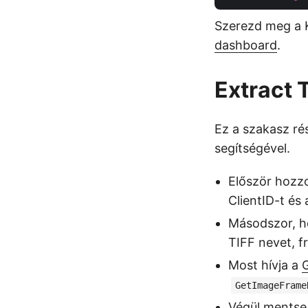
Szerezd meg a K
dashboard
.
Extract 
Ez a szakasz ré
segítségével.
Először hozz
ClientID-t é
Másodszor, h
TIFF nevet, 
Most hívja a
GetImageFrame
Végül mentse 