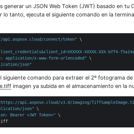
es generar un JSON Web Token (JWT) basado en tu C
r lo tanto, ejecuta el siguiente comando en la termin
//api.aspose.cloud/connect/token"
 \

client_credentials&client_id=XXXXXX-XXXXX-XXX-bff4-f5a14
e: application/x-www-form-urlencoded"
 \

lication/json"
el siguiente comando para extraer el 2º fotograma de
.tiff
imagen ya subida en el almacenamiento en la n
"https://api.aspose.cloud/v3.0/imaging/TiffSampleImage.t
plication/json"
 \

ion: Bearer <JWT Token>"
 \
