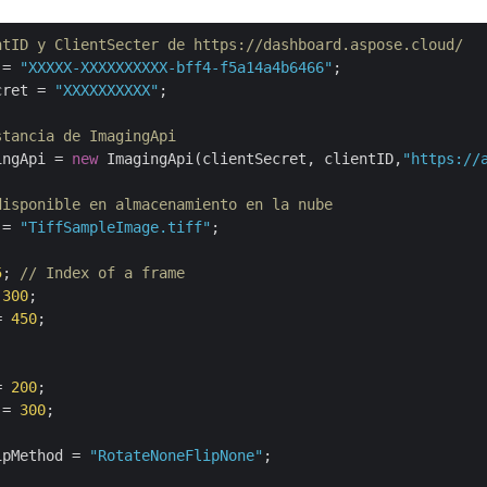
ntID y ClientSecter de https://dashboard.aspose.cloud/
 = 
"XXXXX-XXXXXXXXXX-bff4-f5a14a4b6466"
cret = 
"XXXXXXXXXX"
;

stancia de ImagingApi
ingApi = 
new
 ImagingApi(clientSecret, clientID,
"https://
disponible en almacenamiento en la nube
 = 
"TiffSampleImage.tiff"
;

5
; 
// Index of a frame
 
300
= 
450
= 
200
 = 
300
;

ipMethod = 
"RotateNoneFlipNone"
;
