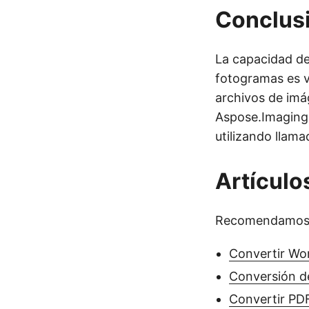
Conclus
La capacidad de
fotogramas es v
archivos de im
Aspose.Imaging 
utilizando llam
Artícul
Recomendamos qu
Convertir Wo
Conversión d
Convertir PD