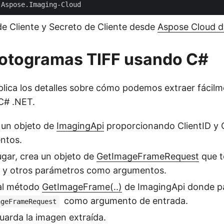
de Cliente y Secreto de Cliente desde
Aspose Cloud 
fotogramas TIFF usando C#
plica los detalles sobre cómo podemos extraer fácil
 C# .NET.
 un objeto de
ImagingApi
proporcionando ClientID y 
ntos.
gar, crea un objeto de
GetImageFrameRequest
que t
D y otros parámetros como argumentos.
 al método
GetImageFrame(..)
de ImagingApi donde p
como argumento de entrada.
ageFrameRequest
uarda la imagen extraída.