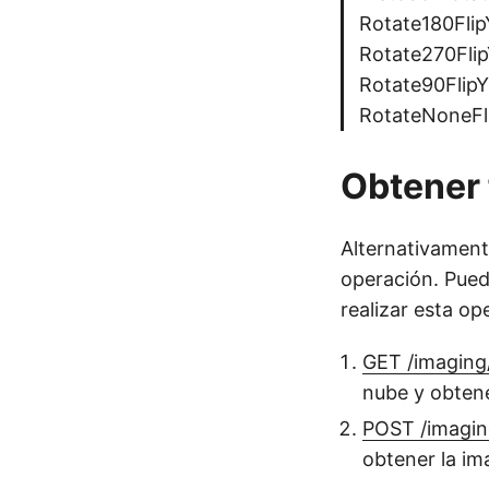
Rotate180Flip
Rotate270Flip
Rotate90FlipY
RotateNoneFli
Obtener
Alternativamen
operación. Puede
realizar esta op
GET /imaging
nube y obtene
POST /imagin
obtener la im