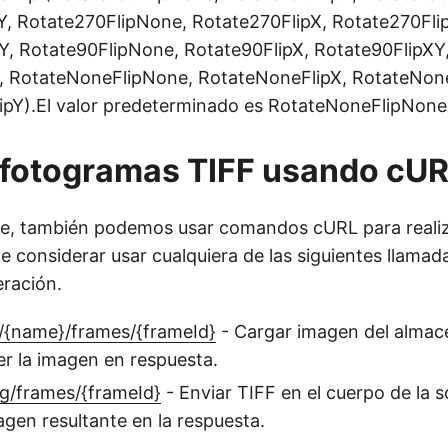
Y, Rotate270FlipNone, Rotate270FlipX, Rotate270Fli
Y, Rotate90FlipNone, Rotate90FlipX, Rotate90FlipXY
, RotateNoneFlipNone, RotateNoneFlipX, RotateNone
pY).El valor predeterminado es RotateNoneFlipNone
 fotogramas TIFF usando cU
te, también podemos usar comandos cURL para realiz
 considerar usar cualquiera de las siguientes llamada
eración.
/{name}/frames/{frameId}
- Cargar imagen del almac
r la imagen en respuesta.
g/frames/{frameId}
- Enviar TIFF en el cuerpo de la so
agen resultante en la respuesta.