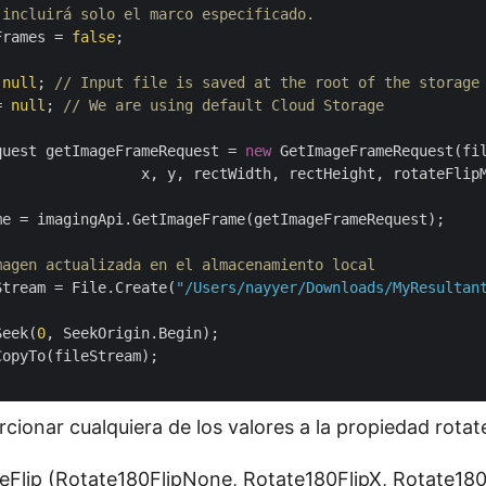
 incluirá solo el marco especificado.
Frames = 
false
;

 
null
; 
// Input file is saved at the root of the storage
= 
null
; 
// We are using default Cloud Storage
quest getImageFrameRequest = 
new
 GetImageFrameRequest(fil
                 x, y, rectWidth, rectHeight, rotateFlipM
me = imagingApi.GetImageFrame(getImageFrameRequest);

magen actualizada en el almacenamiento local
Stream = File.Create(
"/Users/nayyer/Downloads/MyResultan
Seek(
0
, SeekOrigin.Begin);

opyTo(fileStream);

ionar cualquiera de los valores a la propiedad rota
Flip (Rotate180FlipNone, Rotate180FlipX, Rotate180