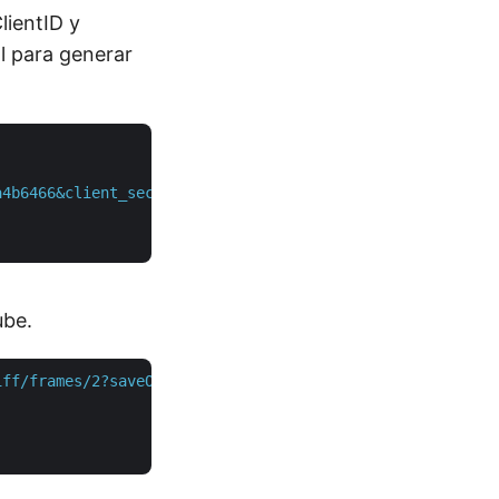
lientID y
al para generar
a4b6466&client_secret=XXXXXXXXXXX"
 \

ube.
iff/frames/2?saveOtherFrames=true"
 \
