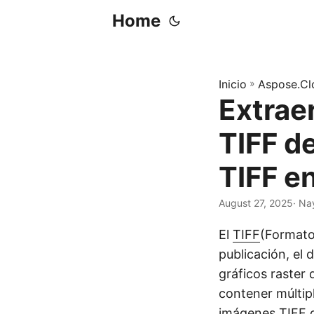
Home
Inicio
»
Aspose.Cl
Extrae
TIFF d
TIFF e
August 27, 2025
· Na
El
TIFF
(Formato
publicación, el 
gráficos raster 
contener múltip
imágenes TIFF d