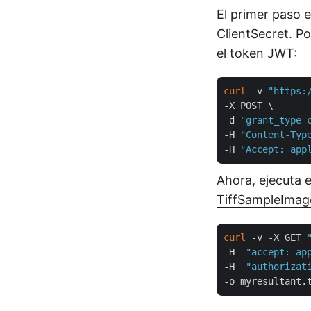
El primer paso 
ClientSecret. Po
el token JWT:
curl
 -v 
"https:
-X POST \

-d 
"grant_type=
-H 
"Content-Typ
-H 
"Accept: app
Ahora, ejecuta 
TiffSampleImage
curl
 -v -X GET 
-H  
"accept: ap
-H  
"authorizat