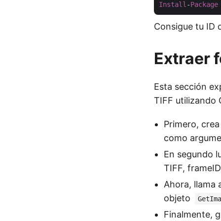
Install
-
Package
Consigue tu ID 
Extraer 
Esta sección ex
TIFF utilizando
Primero, crea
como argume
En segundo lu
TIFF, frameI
Ahora, llama
objeto
GetIm
Finalmente, g