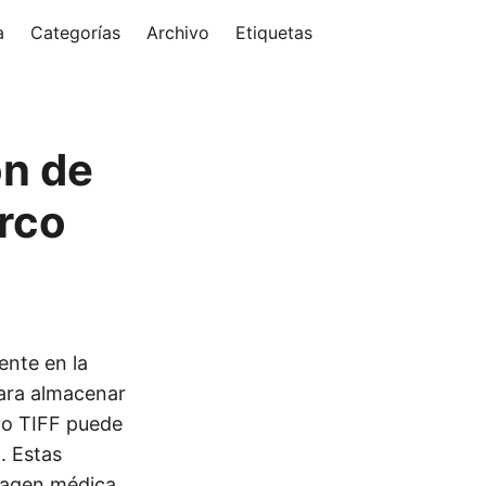
a
Categorías
Archivo
Etiquetas
ón de
arco
ente en la
para almacenar
vo TIFF puede
. Estas
magen médica,