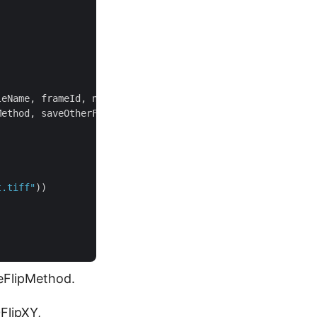
eName, frameId, newWidth, newHeight,

ethod, saveOtherFrames, folder, storage);

t.tiff"
))

teFlipMethod.
FlipXY,