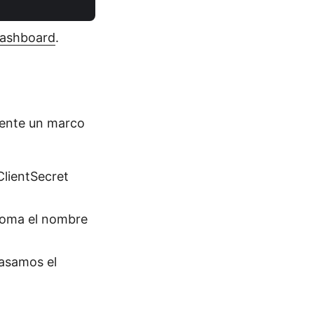
dashboard
.
mente un marco
ClientSecret
oma el nombre
asamos el