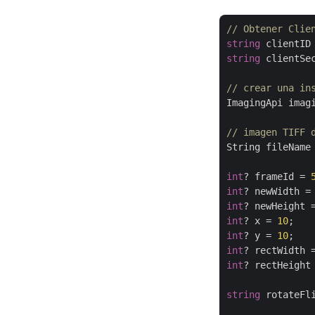
// Obtener Clie
string
 clientID
string
 clientSe
// crear una in
ImagingApi imag
// imagen TIFF 
String fileName
int
? frameId = 
int
? newWidth =
int
? newHeight 
int
? x = 
10
int
? y = 
10
int
? rectWidth 
int
? rectHeight
string
 rotateFl