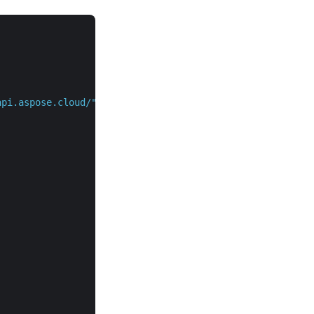
api.aspose.cloud/"
,
"v3.0"
,
false
);
