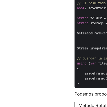
// El resultado
bool
? saveOther
string
 folder =
string
 storage 
GetImageFrameRe
               
Stream imageFra
// Guardar la i
using
 (
var
 file
{

    imageFrame.
    imageFrame.C
Podemos proporc
Método Rotate