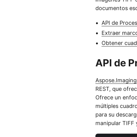
documentos esc
API de Proce
Extraer marc
Obtener cuad
API de 
Aspose.Imaging
REST, que ofrec
Ofrece un enfoq
múltiples cuadr
para su descar
manipular TIFF 