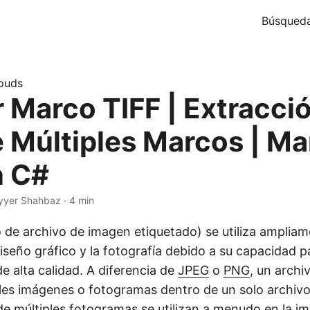
Búsqued
ouds
r Marco TIFF | Extracci
e Múltiples Marcos | M
n C#
yyer Shahbaz · 4 min
 de archivo de imagen etiquetado) se utiliza ampliam
diseño gráfico y la fotografía debido a su capacidad 
de alta calidad. A diferencia de
JPEG
o
PNG
, un archi
les imágenes o fotogramas dentro de un solo archivo
e múltiples fotogramas se utilizan a menudo en la i