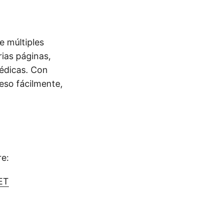
e múltiples
ias páginas,
édicas. Con
eso fácilmente,
re:
ET