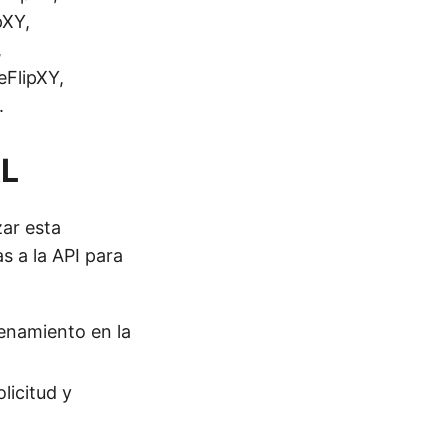
pXY,
,
FlipXY,
.
RL
ar esta
s a la API para
enamiento en la
licitud y