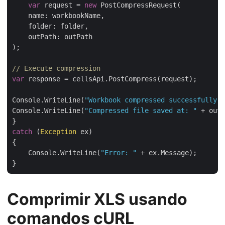
var
 request = 
new
 PostCompressRequest(

    name: workbookName,

    folder: folder,

    outPath: outPath

);

// Execute compression
var
 response = cellsApi.PostCompress(request);

Console.WriteLine(
"Workbook compressed successfully."
Console.WriteLine(
"Compressed file saved at: "
 + outP
catch
 (
Exception
 ex)

{

    Console.WriteLine(
"Error: "
 + ex.Message);

Comprimir XLS usando
comandos cURL