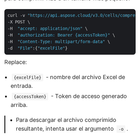
curl -v 
"https://api.aspose.cloud/v3.0/cells/compress
-X POST \

-H  
"accept: application/json"
 \

-H  
"authorization: Bearer {accessToken}"
 \

-H  
"Content-Type: multipart/form-data"
 \

-d  
"File"
:{
"excelFile"
Replace:
- nombre del archivo Excel de
{excelFile}
entrada.
- Token de acceso generado
{accessToken}
arriba.
Para descargar el archivo comprimido
resultante, intenta usar el argumento
.
-o