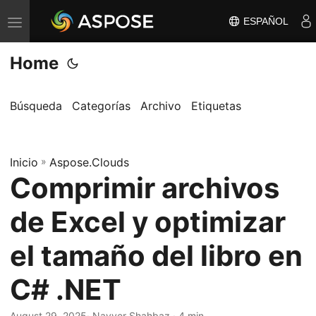
ESPAÑOL
A
l
Home
t
e
r
Búsqueda
Categorías
Archivo
Etiquetas
n
a
Inicio
r
»
Aspose.Clouds
Comprimir archivos
n
a
de Excel y optimizar
v
e
el tamaño del libro en
g
C# .NET
a
c
August 29, 2025
· Nayyer Shahbaz · 4 min