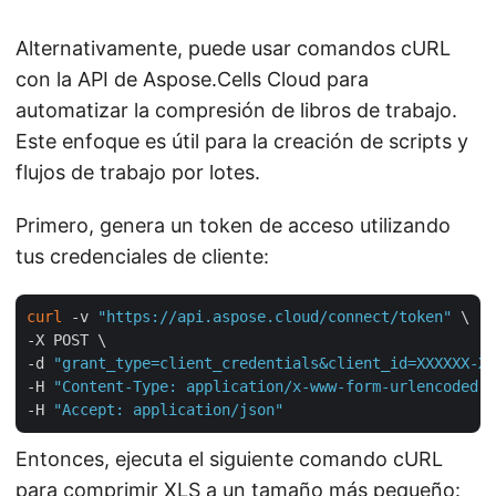
Alternativamente, puede usar comandos cURL
con la API de Aspose.Cells Cloud para
automatizar la compresión de libros de trabajo.
Este enfoque es útil para la creación de scripts y
flujos de trabajo por lotes.
Primero, genera un token de acceso utilizando
tus credenciales de cliente:
curl
 -v 
"https://api.aspose.cloud/connect/token"
 \

-X POST \

-d 
"grant_type=client_credentials&client_id=XXXXXX-XX
-H 
"Content-Type: application/x-www-form-urlencoded"
 
-H 
"Accept: application/json"
Entonces, ejecuta el siguiente comando cURL
para comprimir XLS a un tamaño más pequeño: