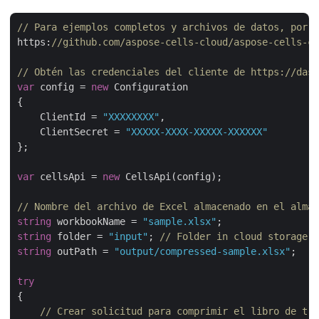
// Para ejemplos completos y archivos de datos, por f
https:
//github.com/aspose-cells-cloud/aspose-cells-cl
// Obtén las credenciales del cliente de https://dash
var
 config = 
new
 Configuration

{

    ClientId = 
"XXXXXXXX"
,

    ClientSecret = 
"XXXXX-XXXX-XXXXX-XXXXXX"
};

var
 cellsApi = 
new
 CellsApi(config);

// Nombre del archivo de Excel almacenado en el almac
string
 workbookName = 
"sample.xlsx"
string
 folder = 
"input"
; 
// Folder in cloud storage w
string
 outPath = 
"output/compressed-sample.xlsx"
;

try
{

// Crear solicitud para comprimir el libro de tra