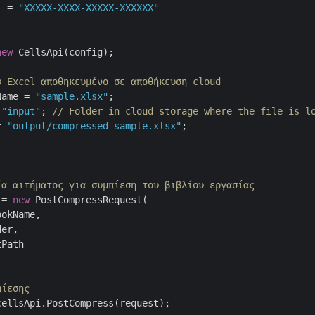
t = 
"XXXXX-XXXX-XXXXX-XXXXXX"
new
 CellsApi(config);

υ Excel αποθηκευμένο σε αποθήκευση cloud
Name = 
"sample.xlsx"
 
"input"
; 
// Folder in cloud storage where the file is l
= 
"output/compressed-sample.xlsx"
;

ία αιτήματος για συμπίεση του βιβλίου εργασίας
 = 
new
 PostCompressRequest(

okName,

er,

Path

πίεσης
ellsApi.PostCompress(request);
