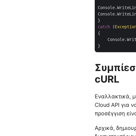
Console.WriteLi
Console.WriteLi
catch
 (
Exceptio
{

    Console.Wri
Συμπίεσ
cURL
Εναλλακτικά, μ
Cloud API για 
προσέγγιση είνα
Αρχικά, δημιου