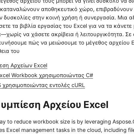
έγεθος αρχείου τους μπορεί να γίνει δύσκολο να δι
 καταναλώνουν αποθηκευτικό χώρο, επιβραδύνουν
ν δυσκολίες στην κοινή χρήση ή συνεργασία. Μια α
σετε τα βιβλία εργασίας του Excel για να τα κάνετε
μα—χωρίς να χάσετε ακρίβεια ή λειτουργικότητα. Σε
ευνήσουμε πώς να μειώσουμε το μέγεθος αρχείου E
θεια του
ίεση Αρχείων Excel
Excel Workbook χρησιμοποιώντας C#
S χρησιμοποιώντας εντολές cURL
Συμπίεση Αρχείου Excel
ay to reduce workbook size is by leveraging Aspose.C
ies Excel management tasks in the cloud, including fi