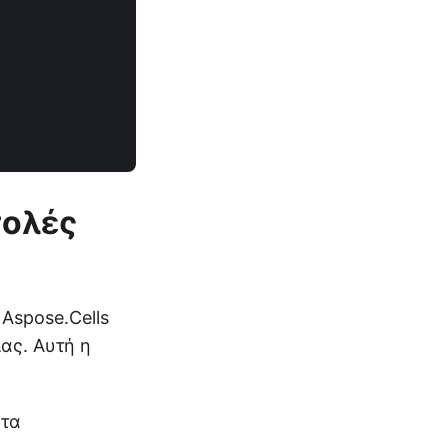
τολές
Aspose.Cells
ας. Αυτή η
 τα