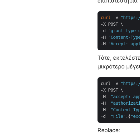
διαπιστευτήρια
curl
 -v 
"https:
-X POST \

-d 
"grant_type=
-H 
"Content-Typ
-H 
"Accept: app
Τότε, εκτελέστ
μικρότερο μέγε
curl -v 
"https:
-X POST \

-H  
"accept: ap
-H  
"authorizat
-H  
"Content-Ty
-d  
"File"
:{
"ex
Replace: