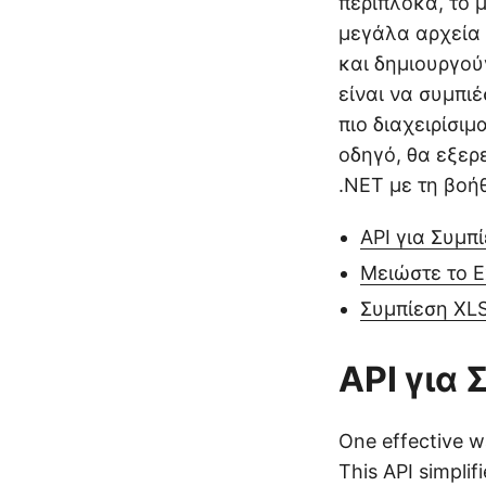
περίπλοκα, το μ
μεγάλα αρχεία
και δημιουργού
είναι να συμπιέ
πιο διαχειρίσι
οδηγό, θα εξερ
.NET με τη βοή
API για Συμπ
Μειώστε το 
Συμπίεση XL
API για 
One effective w
This API simplif