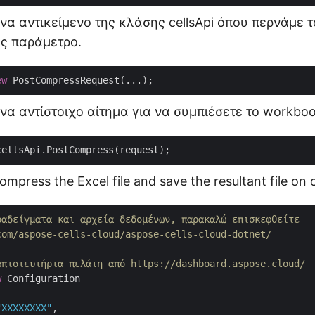
να αντικείμενο της κλάσης cellsApi όπου περνάμε τ
ως παράμετρο.
ew
να αντίστοιχο αίτημα για να συμπιέσετε το workboo
compress the Excel file and save the resultant file on 
ραδείγματα και αρχεία δεδομένων, παρακαλώ επισκεφθείτε 
com/aspose-cells-cloud/aspose-cells-cloud-dotnet/
απιστευτήρια πελάτη από https://dashboard.aspose.cloud/
w
 Configuration

"XXXXXXXX"
,
