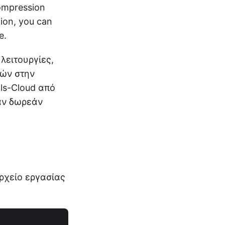
compression
tion, you can
e.
λειτουργίες,
κών στην
ls-Cloud από
ναν δωρεάν
ρχείο εργασίας