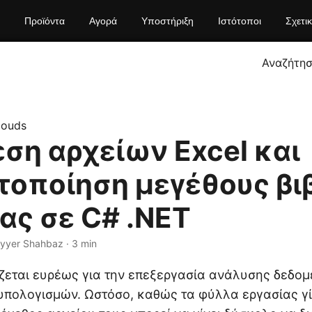
Προϊόντα
Αγορά
Υποστήριξη
Ιστότοποι
Σχετι
Αναζήτη
louds
ση αρχείων Excel και
τοποίηση μεγέθους βι
ας σε C# .NET
ayyer Shahbaz · 3 min
εται ευρέως για την επεξεργασία ανάλυσης δεδομ
πολογισμών. Ωστόσο, καθώς τα φύλλα εργασίας γί