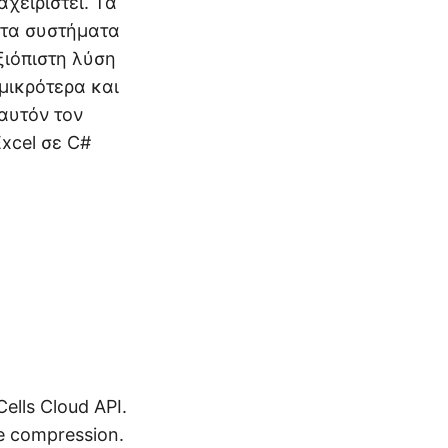
αχειριστεί. Τα
 τα συστήματα
ξιόπιστη λύση
 μικρότερα και
 αυτόν τον
xcel σε C#
ells Cloud API.
le compression.