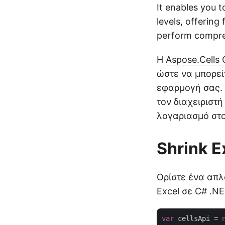
It enables you 
levels, offering 
perform compres
Η
Aspose.Cells 
ώστε να μπορεί
εφαρμογή σας. 
τον διαχειριστ
λογαριασμό στ
Shrink E
Ορίστε ένα απλ
Excel σε C# .NE
var
 cellsApi = 