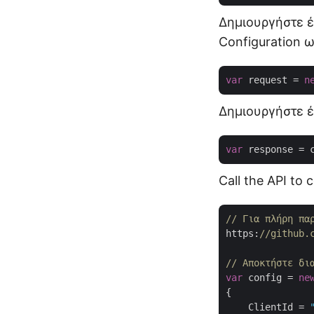
Δημιουργήστε έ
Configuration 
var
 request = 
n
Δημιουργήστε έ
var
Call the API to 
// Για πλήρη πα
https:
//github.
// Αποκτήστε δι
var
 config = 
ne
{

    ClientId = 