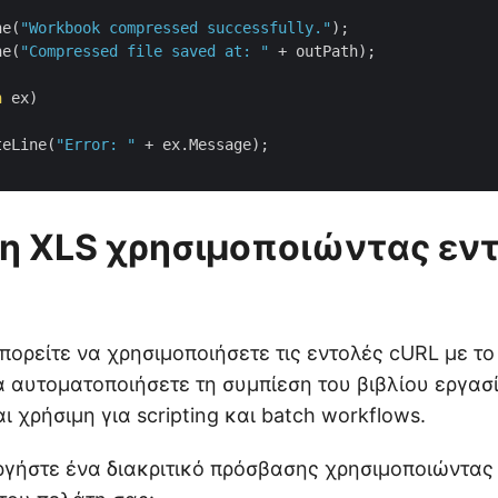
ne(
"Workbook compressed successfully."
);

ne(
"Compressed file saved at: "
 + outPath);

n
 ex)

teLine(
"Error: "
 + ex.Message);

η XLS χρησιμοποιώντας εν
πορείτε να χρησιμοποιήσετε τις εντολές cURL με το 
να αυτοματοποιήσετε τη συμπίεση του βιβλίου εργασί
ι χρήσιμη για scripting και batch workflows.
ργήστε ένα διακριτικό πρόσβασης χρησιμοποιώντας