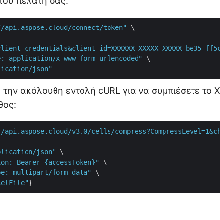
 του πελάτη σας:
//api.aspose.cloud/connect/token"
 \

client_credentials&client_id=XXXXXX-XXXXX-XXXXX-be35-ff5
e: application/x-www-form-urlencoded"
 \

lication/json"
ε την ακόλουθη εντολή cURL για να συμπιέσετε το 
θος:
//api.aspose.cloud/v3.0/cells/compress?CompressLevel=1&c
plication/json"
 \

ion: Bearer {accessToken}"
 \

pe: multipart/form-data"
 \

celFile"