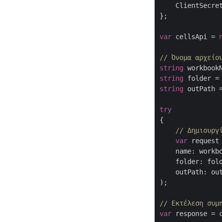
    ClientSecre
};

var
 cellsApi = 
// Όνομα αρχείο
string
 workbook
string
 folder =
string
 outPath 
try
{

// Δημιουργ
var
 request
    name: workbo
    folder: fold
    outPath: out
);

// Εκτέλεση συμ
var
 response = c