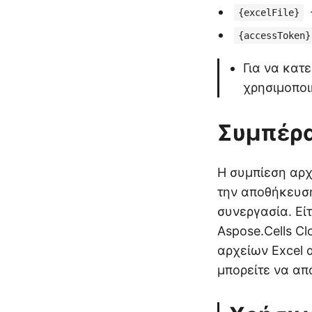
{excelFile}
{accessToken}
Για να κατ
χρησιμοποι
Συμπέρ
Η συμπίεση αρχ
την αποθήκευση
συνεργασία. Είτ
Aspose.Cells C
αρχείων Excel 
μπορείτε να απ