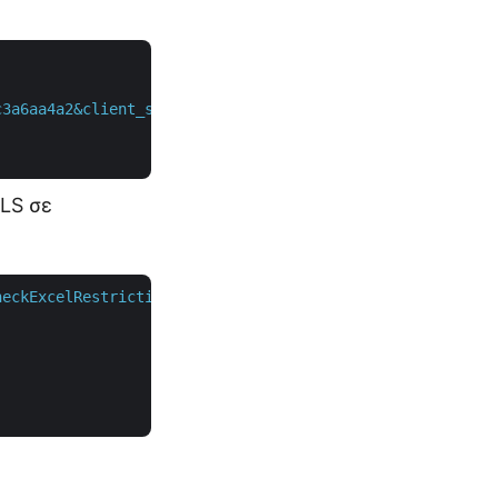
c3a6aa4a2&client_secret=XXXXXXXXXXX"
 \

XLS σε
heckExcelRestriction=true"
 \
