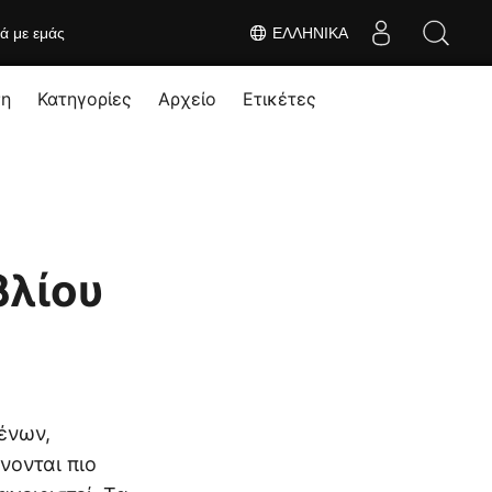
κά με εμάς
ΕΛΛΗΝΙΚΆ
ση
Κατηγορίες
Αρχείο
Ετικέτες
βλίου
ένων,
νονται πιο