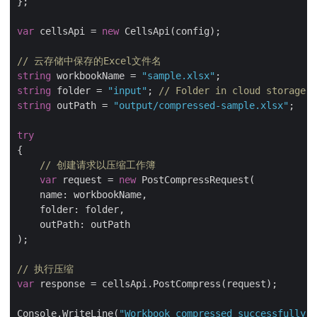
};

var
 cellsApi = 
new
 CellsApi(config);

// 云存储中保存的Excel文件名
string
 workbookName = 
"sample.xlsx"
string
 folder = 
"input"
; 
// Folder in cloud storage w
string
 outPath = 
"output/compressed-sample.xlsx"
;

try
{

// 创建请求以压缩工作簿
var
 request = 
new
 PostCompressRequest(

    name: workbookName,

    folder: folder,

    outPath: outPath

);

// 执行压缩
var
 response = cellsApi.PostCompress(request);

Console.WriteLine(
"Workbook compressed successfully."