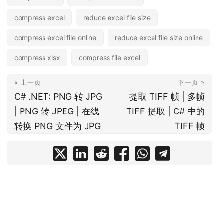
compress excel
reduce excel file size
compress excel file online
reduce excel file size online
compress xlsx
compress file excel
« 上一页
下一页 »
C# .NET: PNG 转 JPG
提取 TIFF 帧 | 多帧
| PNG 转 JPEG | 在线
TIFF 提取 | C# 中的
转换 PNG 文件为 JPG
TIFF 帧