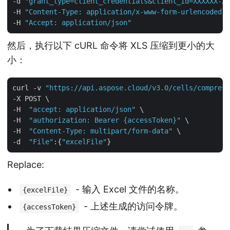
-d 
"grant_type=client_credentials&client_id=XXXXXX-XX
-H 
"Content-Type: application/x-www-form-urlencoded"
 
-H 
"Accept: application/json"
然后，执行以下 cURL 命令将 XLS 压缩到更小的大
小：
curl -v 
"https://api.aspose.cloud/v3.0/cells/compress
-X POST \

-H  
"accept: application/json"
 \

-H  
"authorization: Bearer {accessToken}"
 \

-H  
"Content-Type: multipart/form-data"
 \

-d  
"File"
:{
"excelFile"
Replace:
- 输入 Excel 文件的名称。
{excelFile}
- 上述生成的访问令牌。
{accessToken}