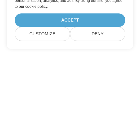
personalization, analytics, and ads. By using our site, you agree
to
our cookie policy
.
ACCEPT
CUSTOMIZE
DENY
家
产品
新版本