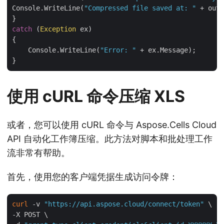
Console.WriteLine(
"Compressed file saved at: "
 + outP
catch
 (
Exception
 ex)

{

    Console.WriteLine(
"Error: "
 + ex.Message);

使用 cURL 命令压缩 XLS
或者，您可以使用 cURL 命令与 Aspose.Cells Cloud
API 自动化工作簿压缩。此方法对脚本和批处理工作
流非常有帮助。
首先，使用您的客户端凭据生成访问令牌：
curl
 -v 
"https://api.aspose.cloud/connect/token"
 \

-X POST \
