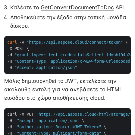
Καλέστε το
GetConvertDocumentToDoc
API.
Αποθηκεύστε την έξοδο στην τοπική μονάδα
δίσκου.
curl
 -v 
"https://api.aspose.cloud/connect/token"
 \

-X POST \

-d 
"grant_type=client_credentials&client_id=bbf94a2c-
-H 
"Content-Type: application/x-www-form-urlencoded"
 
-H 
"Accept: application/json"
Μόλις δημιουργηθεί το JWT, εκτελέστε την
ακόλουθη εντολή για να ανεβάσετε το HTML
εισόδου στο χώρο αποθήκευσης cloud.
curl -X PUT 
"https://api.aspose.cloud/html/storage/fi
-H  
"accept: application/json"
 \

-H  
"authorization: Bearer <JWT Token>"
 \

-H  
"Content-Type: multipart/form-data"
 \
