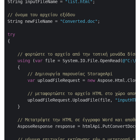
String inputFileName = 
"list.html"
;

// όνομα του αρχείου εξόδου
String newFileName = 
"Converted.doc"
;

try
{

// φορτώστε το αρχείο από την τοπική μονάδα δίσκο
using
 (
var
 file = System.IO.File.OpenRead(
@"C:\Us
    {

// Δημιουργία παρουσίας StorageApi
var
 uploadFileRequest = 
new
 Aspose.Html.Cloud
// μεταφορτώστε το αρχείο HTML στο χώρο αποθή
        uploadFileRequest.UploadFile(file, 
"inputHTML
    }

// Μετατρέψτε την HTML σε έγγραφο Word και αποθηκ
    AsposeResponse response = htmlApi.PutConvertDocum
// μήνυμα επιτυχίας εκτύπωσης εάν η μετατροπή είν