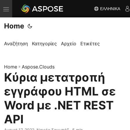
ΕΛΛΗΝΙΚΆ
Ε
ν
Home
α
λ
λ
Αναζήτηση
Κατηγορίες
Αρχείο
Ετικέτες
α
γ
Home
ή
»
Aspose.Clouds
Κύρια μετατροπή
π
λ
εγγράφου HTML σε
ο
ή
Word με .NET REST
γ
API
η
σ
August 17, 2022
· Ναγιέρ Σαχμπάζ · 5 min