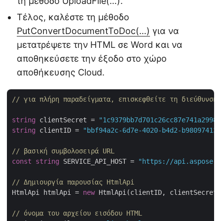
τη μέθοδο UploadFile(…).
Τέλος, καλέστε τη μέθοδο
PutConvertDocumentToDoc(…)
για να
μετατρέψετε την HTML σε Word και να
αποθηκεύσετε την έξοδο στο χώρο
αποθήκευσης Cloud.
// για πλήρη παραδείγματα, επισκεφθείτε τη διεύθυνση 
string
 clientSecret = 
"1c9379bb7d701c26cc87e741a29987
string
 clientID = 
"bbf94a2c-6d7e-4020-b4d2-b980974137
// βασική συμβολοσειρά URL
const
string
 SERVICE_API_HOST = 
"https://api.aspose.c
// Δημιουργία παρουσίας HtmlApi
HtmlApi htmlApi = 
new
 HtmlApi(clientID, clientSecret,
// όνομα του αρχείου εισόδου HTML