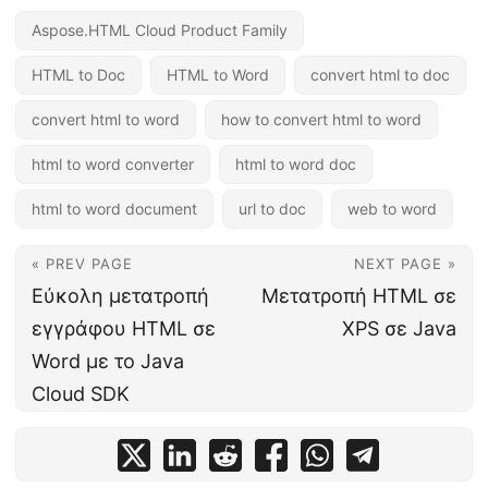
Aspose.HTML Cloud Product Family
HTML to Doc
HTML to Word
convert html to doc
convert html to word
how to convert html to word
html to word converter
html to word doc
html to word document
url to doc
web to word
« PREV PAGE
NEXT PAGE »
Εύκολη μετατροπή
Μετατροπή HTML σε
εγγράφου HTML σε
XPS σε Java
Word με το Java
Cloud SDK