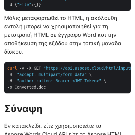
-d {
"File"
Μόλις μεταφορτωθεί το HTML, η ακόλουθη
εντολή μπορεί να χρησιμοποιηθεί για τη
μετατροπή HTML σε έγγραφο Word και την
αποθήκευση της εξόδου στην τοπική μονάδα
δίσκου.
curl
 -v -X GET 
"https://api.aspose.cloud/html/inputHT
-H  
"accept: multipart/form-data"
 \

-H  
"authorization: Bearer <JWT Token>"
 \

Σύναψη
Εν κατακλείδι, είτε χρησιμοποιείτε το
Aspose.Words Cloud API είτε το Aspose.HTML