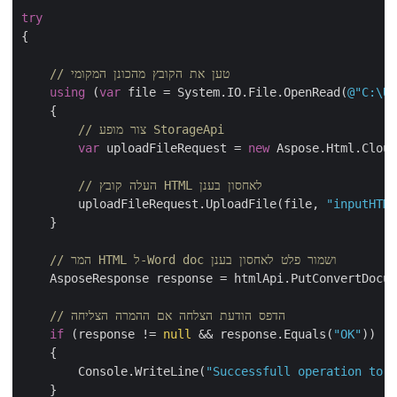
try
{

// טען את הקובץ מהכונן המקומי
using
 (
var
 file = System.IO.File.OpenRead(
@"C:\
    {

// צור מופע StorageApi
var
 uploadFileRequest = 
new
 Aspose.Html.Clo
// העלה קובץ HTML לאחסון בענן
        uploadFileRequest.UploadFile(file, 
"inputHT
    }

// המר HTML ל-Word doc ושמור פלט לאחסון בענן
    AsposeResponse response = htmlApi.PutConvertDoc
// הדפס הודעת הצלחה אם ההמרה הצליחה
if
 (response != 
null
 && response.Equals(
"OK"
))

    {

        Console.WriteLine(
"Successfull operation to
    }
