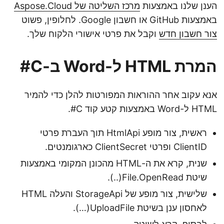
הענן שלנו באמצעות
מרכז השליטה של Aspose.Cloud
באמצעות GitHub או חשבון Google. לחלופין, פשוט
צור חשבון חדש
וקבל את פרטי אישורי הלקוח שלך.
המרת HTML ל-Word ב-C#
אנא עקוב אחר ההוראות המפורטות להלן כדי להמיר
HTML ל-Word באמצעות קטע קוד C#.
ראשית, צור מופע HtmlApi תוך העברת פרטי
ClientID ופרטי ClientSecret כארגומנטים.
שנית, קרא את ה-HTML מהכונן המקומי באמצעות
שיטת File.OpenRead(..).
שלישית, צור מופע של StorageApi והעלה HTML
לאחסון ענן בשיטת UploadFile(…).