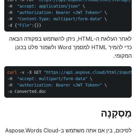
-H  
"accept: application/json"
 \

-H  
"authorization: Bearer <JWT Token>"
 \

-H  
"Content-Type: multipart/form-data"
 \

-d {
"File"
לאחר העלאת ה-HTML, ניתן להשתמש בפקודה הבאה
כדי להמיר HTML למסמך Word ולשמור פלט בכונן
המקומי.
curl
 -v -X GET 
"https://api.aspose.cloud/html/input
-H  
"accept: multipart/form-data"
 \

-H  
"authorization: Bearer <JWT Token>"
 \

מַסְקָנָה
לסיכום, בין אם אתה משתמש ב-Aspose.Words Cloud