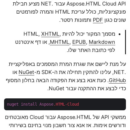
Aspose.HTML Cloud API עבור .NET מציע חבילת
פונקציונליות, כולל עריכת HTML והמרה לפורמטים
שונים כגון
PDF
ותמונות רסטר.
מסמך המקור יכול להיות HTML,
,
XHTML
Markdown
,
EPUB
,
MHTML
, או דף אינטרנט
לפי כתובת האתר שלו.
על מנת ליישם את שגרת המרת המסמכים באפליקציית
.NET, עלינו להתקין תחילה את ה-SDK מ-
NuGet
או
GitHub
. כעת אנא בצע את הפקודה הבאה בחלון המסוף
כדי לבצע את ההתקנה עבור NuGet.
nuget
install
Aspose
.HTML-Cloud
ממשקי API של Aspose.HTML עבור Cloud מאובטחים
ודורשים אימות. אז אנא צור חשבון מנוי בחינם בשירותי