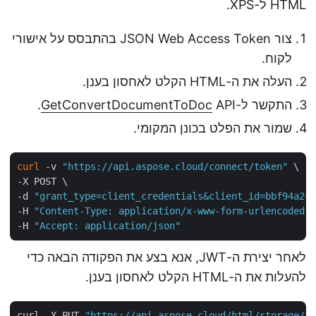
HTML ל-XPS.
צור JSON Web Access Token בהתבסס על אישורי
לקוח.
העלה את ה-HTML הקלט לאחסון בענן.
התקשר ל-
API.
GetConvertDocumentToDoc
שמור את הפלט בכונן המקומי.
curl
 -v 
"https://api.aspose.cloud/connect/token"
 \

-X POST \

-d 
"grant_type=client_credentials&client_id=bbf94a2
-H 
"Content-Type: application/x-www-form-urlencoded
-H 
"Accept: application/json"
לאחר יצירת ה-JWT, אנא בצע את הפקודה הבאה כדי
להעלות את ה-HTML הקלט לאחסון בענן.
curl -X PUT 
"https://api.aspose.cloud/html/storage/