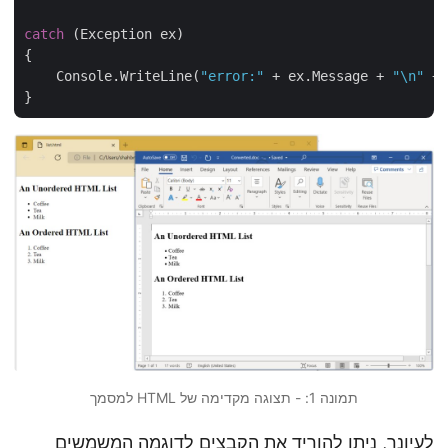
catch
 (Exception ex)

{

    Console.WriteLine(
"error:"
 + ex.Message + 
"\n"
 
תמונה 1: - תצוגה מקדימה של HTML למסמך
לעיונך, ניתן להוריד את הקבצים לדוגמה המשמשים