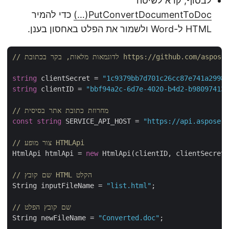
לבסוף, קרא לשיטה
PutConvertDocumentToDoc(…)
כדי להמיר
HTML ל-Word ולשמור את הפלט באחסון בענן.
https://github.com/aspose-html-cloud/
string
 clientSecret = 
"1c9379bb7d701c26cc87e741a299
string
 clientID = 
"bbf94a2c-6d7e-4020-b4d2-b9809741
// מחרוזת כתובת אתר בסיסית
const
string
 SERVICE_API_HOST = 
"https://api.aspose
// צור מופע HTMLApi
HtmlApi htmlApi = 
new
 HtmlApi(clientID, clientSecret
// שם קובץ HTML הקלט
String inputFileName = 
"list.html"
;

// שם קובץ הפלט
String newFileName = 
"Converted.doc"
;
