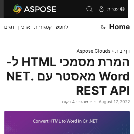
עִברִית
T
o
Home
לחפש
קטגוריות
ארכיון
תגים
g
g
l
דף בית
»
Aspose.Clouds
e
המרת מסמכי HTML ל-
n
a
Word מאסטר עם .NET
v
i
REST API
g
August 17, 2022
· ניייר שהבז · 4 דקות
a
t
i
o