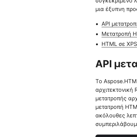
συγκεκριμένο λ
μια έξυπνη προ
API μετατρο
Μετατροπή H
HTML σε XPS
API μετ
Το Aspose.HTML
αρχιτεκτονική 
μετατροπής αρ
μετατροπή HTML
ακόλουθες λεπτ
συμπεριλάβουμε