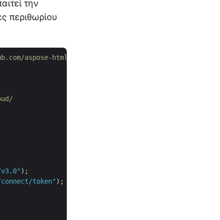
αιτεί την
ες περιθωρίου
ub.com/aspose-html-cloud/aspose-html-cloud-java
oud/
/v3.0"
);

/connect/token"
);
