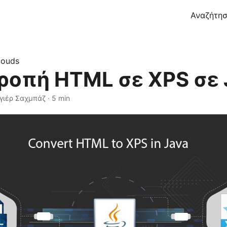
Αναζήτη
louds
ροπή HTML σε XPS σε 
γιέρ Σαχμπάζ · 5 min