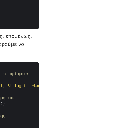
ς, επομένως,
πορούμε να
 ως ορίσματα

ll, String fileName)
throws
 IOException 

ησή του.
σης