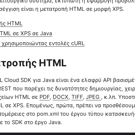
ειτουργικό σύστημα, εκτυπωτή ή εφαρμογή προβολ
σέγγιση είναι η μετατροπή HTML σε μορφή XPS.
πής HTML
TML σε XPS σε Java
 χρησιμοποιώντας εντολές cURL
ατροπής HTML
 Cloud SDK για Java είναι ένα ελαφρύ API βασισμέ
REST που παρέχει τις δυνατότητες δημιουργίας, χει
χείων HTML σε
PDF
,
DOCX
,
TIFF
,
JPEG
, κ.λπ. Υποστ
 σε XPS. Επομένως, πρώτα, πρέπει να προσθέσουμε
ομέρειες στο pom.xml του έργου τύπου κατασκευή
 το SDK στο έργο Java.