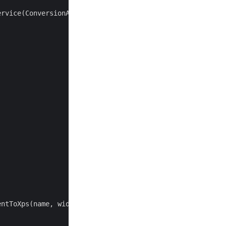
ervice(ConversionApi.
class
);

ntToXps(name, width, height, leftMargin, rightMargin, to