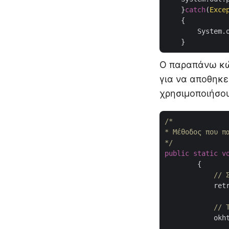
    }
catch
(
Exce
    {

        System.o
Ο παραπάνω κώδ
για να αποθηκε
χρησιμοποιήσο
/*

* Μέθοδος που π
*/
public
static
v
{

// 
	    retrofit2.Response<okhttp3.ResponseBody> res = call.execute();

// 
	    okhttp3.ResponseBody answer = res.body();
