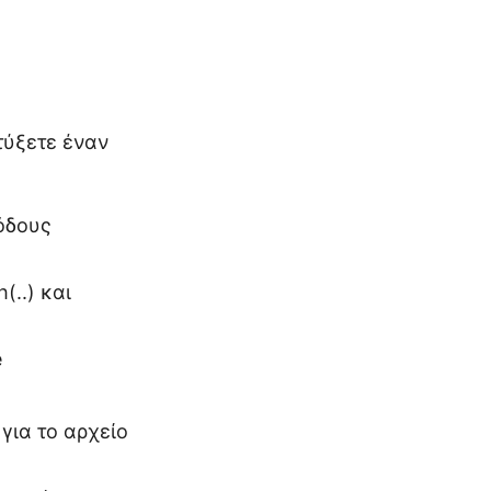
τύξετε έναν
θόδους
(..) και
e
για το αρχείο