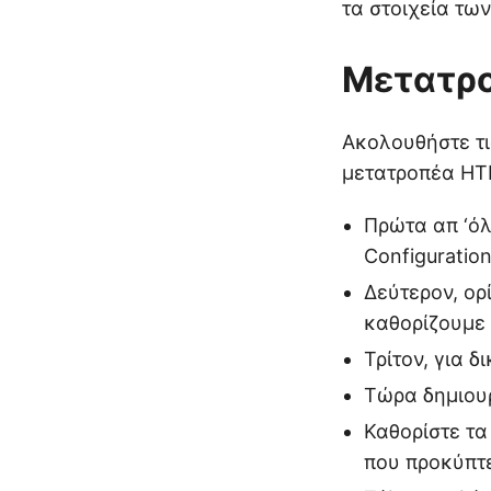
τα στοιχεία τω
Μετατρο
Ακολουθήστε τι
μετατροπέα HT
Πρώτα απ ‘όλ
Configuratio
Δεύτερον, ορί
καθορίζουμε 
Τρίτον, για δ
Τώρα δημιουρ
Καθορίστε τα
που προκύπτ