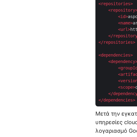
<
repositories
>
<
repository
<
id
>
asp
<
name
>
a
<
url
>
ht
</
repositor
</
repositories
>
<
dependencies
>
<
dependency
<
groupI
<
artifa
<
versio
<
scope
>
</
dependenc
</
dependencies
>
Μετά την εγκατ
υπηρεσίες clou
λογαριασμό Go