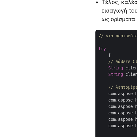
Τέλος, καλέ
εισαγωγή του
ως ορίσματα
// για περισσότ
try
    {

// Λάβετε C
String
 clie
String
 clie
// λεπτομέρ
    com.aspose.h
    com.aspose.h
    com.aspose.
    com.aspose.
    com.aspose.
    com.aspose.