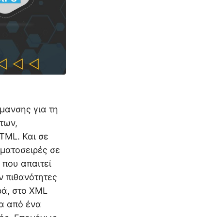
ήμανσης για τη
ήτων,
TML. Και σε
ματοσειρές σε
 που απαιτεί
ν πιθανότητες
ρά, στο XML
τα από ένα