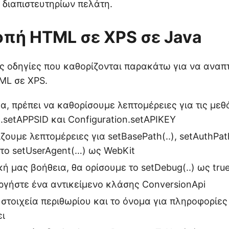
ν διαπιστευτηρίων πελάτη.
πή HTML σε XPS σε Java
ς οδηγίες που καθορίζονται παρακάτω για να αναπ
ML σε XPS.
α, πρέπει να καθορίσουμε λεπτομέρειες για τις με
n.setAPPSID και Configuration.setAPIKEY
ζουμε λεπτομέρειες για setBasePath(..), setAuthPath
το setUserAgent(…) ως WebKit
ική μας βοήθεια, θα ορίσουμε το setDebug(..) ως tru
γήστε ένα αντικείμενο κλάσης ConversionApi
 στοιχεία περιθωρίου και το όνομα για πληροφορίες 
ει