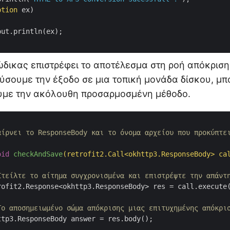
ption
 ex)

ut.println(ex);

ικας επιστρέφει το αποτέλεσμα στη ροή απόκριση
ύσουμε την έξοδο σε μια τοπική μονάδα δίσκου, μ
υμε την ακόλουθη προσαρμοσμένη μέθοδο.
αίρνει το ResponseBody και το όνομα αρχείου που προκύπτει
oid
checkAndSave
(retrofit2.Call<okhttp3.ResponseBody> ca
Στείλτε το αίτημα συγχρονισμένα και επιστρέψτε την απάντ
Το αποσημειωμένο σώμα απόκρισης μιας επιτυχημένης απόκρι