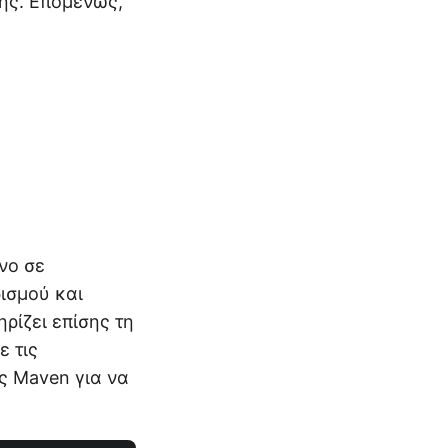
ής. Επομένως,
νο σε
ρισμού και
ηρίζει επίσης τη
 τις
ς Maven για να