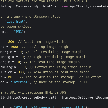
ήστε ένα αντικείμενο του Aspose.HTML Cloud API
html.api.ConversionApi htmlApi = 
new
 ApiClient().createS
φο html από την αποθήκευση cloud
 = 
"list.html"
;

υσα μορφή εικόνας
ormat = 
"PNG"
;

th = 
800
; 
// Resulting image width.
ght = 
1000
; 
// Resulting image height.
tMargin = 
10
; 
// Left resulting image margin.
htMargin = 
10
; 
// Right resulting image margin.
Margin = 
10
; 
// Top resulting image margin.
tomMargin = 
10
; 
// Bottom resulting image margin.
olution = 
300
; 
// Resolution of resulting image.
er = 
null
; 
// The folder in the storage. Should exist.
age = 
"Internal"
; 
// Name of the storage. null
τε το API για μετατροπή HTML σε XPS
all<okhttp3.ResponseBody> call = htmlApi.GetConvertDocume
println(
"HTML to XPS conversion sucessfull !"
);
