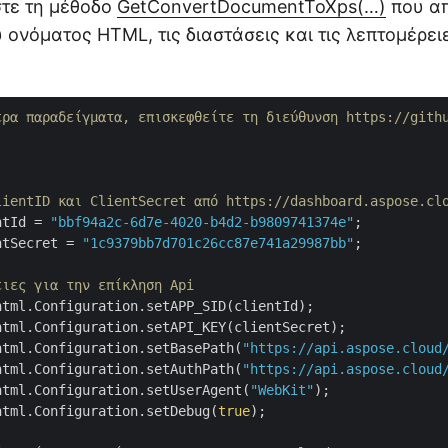
στε τη μέθοδο
GetConvertDocumentToXps(…)
που απ
 ονόματος HTML, τις διαστάσεις και τις λεπτομέρει
ερα παραδείγματα, επισκεφθείτε τη διεύθυνση https://gith
lientID και ClientSecret από https://dashboard.aspose.cl
ntId = 
"bbf94a2c-6d7e-4020-b4d2-b9809741374e"
;

ntSecret = 
"1c9379bb7d701c26cc87e741a29987bb"
;

ειες για την επίκληση Api
tml.Configuration.setAPP_SID(clientId);

tml.Configuration.setAPI_KEY(clientSecret);

html.Configuration.setBasePath(
"https://api.aspose.cloud
html.Configuration.setAuthPath(
"https://api.aspose.cloud
html.Configuration.setUserAgent(
"WebKit"
);

html.Configuration.setDebug(
true
);
