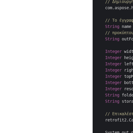
// Δημιουργ
    com.aspose.
// Το έγγρα
String
 name
// προκύπτο
String
 outF
Integer
 wid
Integer
 hei
Integer
 lef
Integer
 rig
Integer
 top
Integer
 bot
Integer
 res
String
 fold
String
 stor
// Επικαλέσ
    retrofit2.C
    System.out.