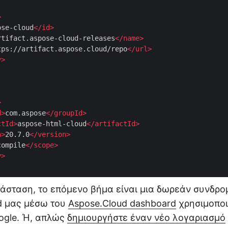
>
ose-cloud
</
id
>
rtifact.aspose-cloud-releases
</
name
>
tps://artifact.aspose.cloud/repo
</
url
>
y
>
>
d
>
com.aspose
</
groupId
>
ctId
>
aspose-html-cloud
</
artifactId
>
n
>
20.7.0
</
version
>
compile
</
scope
>
y
>
άσταση, το επόμενο βήμα είναι μια δωρεάν συνδρομ
d μας μέσω του
Aspose.Cloud dashboard
χρησιμοποι
ogle. Ή, απλώς
δημιουργήστε έναν νέο λογαριασμό