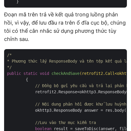
Đoạn mã trên trả về kết quả trong luồng phản
hồi, vì vậy, để lưu đầu ra trên ổ đĩa cục bộ, chúng
tôi có thể cân nhắc sử dụng phương thức tùy
chỉnh sau.
/*

* Phương thức lấy ResponseBody và tên tệp kết quả làm
*/
public
static
void
checkAndSave
(retrofit2.Call<okhttp
{

// Đồng bộ gửi yêu cầu và trả lại phản hồ
	    retrofit2.Response<okhttp3.ResponseBody> res = call.execute();

// Nội dung phản hồi được khử lưu huỳnh c
	    okhttp3.ResponseBody answer = res.body();

//Lưu vào thư mục kiểm tra
boolean
 result = saveToDisc(answer, fileN