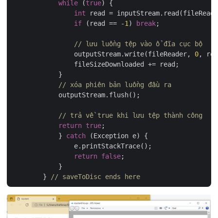
while
 (
true
) {

int
 read = inputStream.read(fileReade
if
 (read == -
1
) 
break
;

// lưu luồng tệp vào ổ đĩa cục bộ
		outputStream.write(fileReader, 
0
, rea
		fileSizeDownloaded += read;

            }

// xóa phiên bản luồng đầu ra
	    outputStream.flush();

// trả về true khi lưu tệp thành công
return
true
;

	    } 
catch
 (Exception e) {

		e.printStackTrace();

return
false
;

	    }

	} 
// saveToDisc ends here