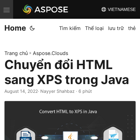
VIETNAMESE
C
h
Home
u
Tìm kiếm
Thể loại
lưu trữ
thẻ
y
ể
Trang chủ
»
Aspose.Clouds
n
Chuyển đổi HTML
đ
ổ
sang XPS trong Java
i
đ
August 14, 2022
· Nayyer Shahbaz · 6 phút
i
ề
u
h
ư