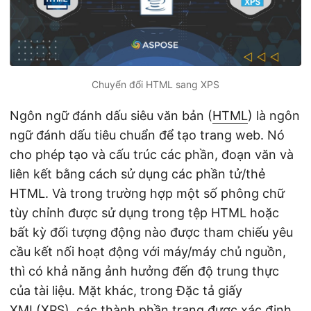
ớ
n
g
Chuyển đổi HTML sang XPS
Ngôn ngữ đánh dấu siêu văn bản (
HTML
) là ngôn
ngữ đánh dấu tiêu chuẩn để tạo trang web. Nó
cho phép tạo và cấu trúc các phần, đoạn văn và
liên kết bằng cách sử dụng các phần tử/thẻ
HTML. Và trong trường hợp một số phông chữ
tùy chỉnh được sử dụng trong tệp HTML hoặc
bất kỳ đối tượng động nào được tham chiếu yêu
cầu kết nối hoạt động với máy/máy chủ nguồn,
thì có khả năng ảnh hưởng đến độ trung thực
của tài liệu. Mặt khác, trong Đặc tả giấy
XML(
XPS
), các thành phần trang được xác định