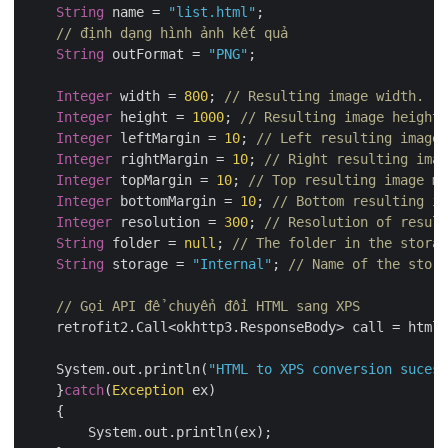
String
 name = 
"list.html"
;

// định dạng hình ảnh kết quả
String
 outFormat = 
"PNG"
;

Integer
 width = 
800
; 
// Resulting image width.
Integer
 height = 
1000
; 
// Resulting image height.
Integer
 leftMargin = 
10
; 
// Left resulting image 
Integer
 rightMargin = 
10
; 
// Right resulting imag
Integer
 topMargin = 
10
; 
// Top resulting image ma
Integer
 bottomMargin = 
10
; 
// Bottom resulting im
Integer
 resolution = 
300
; 
// Resolution of result
String
 folder = 
null
; 
// The folder in the storag
String
 storage = 
"Internal"
; 
// Name of the stora
// Gọi API để chuyển đổi HTML sang XPS
    retrofit2.Call<okhttp3.ResponseBody> call = htmlA
    System.out.println(
"HTML to XPS conversion sucess
    }
catch
(
Exception
 ex)

    {

        System.out.println(ex);
