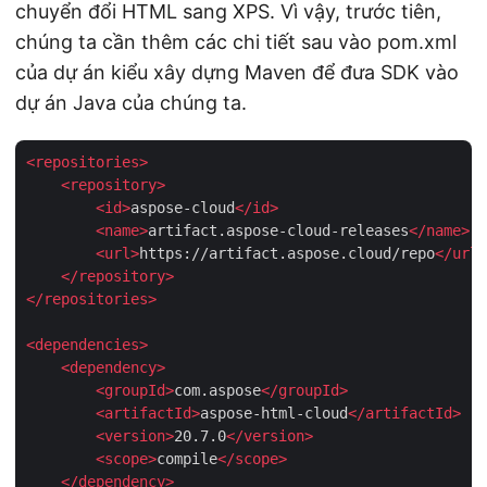
chuyển đổi HTML sang XPS. Vì vậy, trước tiên,
chúng ta cần thêm các chi tiết sau vào pom.xml
của dự án kiểu xây dựng Maven để đưa SDK vào
dự án Java của chúng ta.
<
repositories
>
<
repository
>
<
id
>
aspose-cloud
</
id
>
<
name
>
artifact.aspose-cloud-releases
</
name
>
<
url
>
https://artifact.aspose.cloud/repo
</
url
>
</
repository
>
</
repositories
>
<
dependencies
>
<
dependency
>
<
groupId
>
com.aspose
</
groupId
>
<
artifactId
>
aspose-html-cloud
</
artifactId
>
<
version
>
20.7.0
</
version
>
<
scope
>
compile
</
scope
>
</
dependency
>