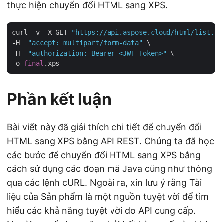
thực hiện chuyển đổi HTML sang XPS.
curl -v -X GET 
"https://api.aspose.cloud/html/list.ht
-H  
"accept: multipart/form-data"
 \

-H  
"authorization: Bearer <JWT Token>"
 \

-o 
final
Phần kết luận
Bài viết này đã giải thích chi tiết để chuyển đổi
HTML sang XPS bằng API REST. Chúng ta đã học
các bước để chuyển đổi HTML sang XPS bằng
cách sử dụng các đoạn mã Java cũng như thông
qua các lệnh cURL. Ngoài ra, xin lưu ý rằng
Tài
liệu
của Sản phẩm là một nguồn tuyệt vời để tìm
hiểu các khả năng tuyệt vời do API cung cấp.