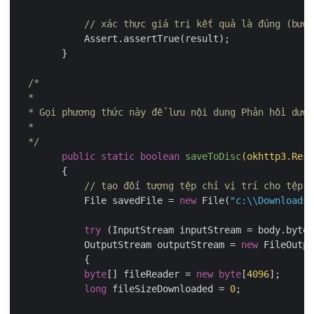
// xác thực giá trị kết quả là đúng (bước
	    Assert.assertTrue(result);

	}

/*

  *

  * Gọi phương thức này để lưu nội dung Phản hồi dưới
  *

  */
public
static
boolean
saveToDisc
(okhttp3.Resp
{

// tạo đối tượng tệp chỉ vị trí cho tệp k
	    File savedFile = 
new
 File(
"c:\\Downloads\
try
 (InputStream inputStream = body.byteS
	    OutputStream outputStream = 
new
 FileOutpu
	    {

byte
[] fileReader = 
new
byte
[
4096
];

long
 fileSizeDownloaded = 
0
;
