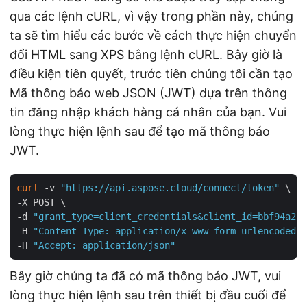
qua các lệnh cURL, vì vậy trong phần này, chúng
ta sẽ tìm hiểu các bước về cách thực hiện chuyển
đổi HTML sang XPS bằng lệnh cURL. Bây giờ là
điều kiện tiên quyết, trước tiên chúng tôi cần tạo
Mã thông báo web JSON (JWT) dựa trên thông
tin đăng nhập khách hàng cá nhân của bạn. Vui
lòng thực hiện lệnh sau để tạo mã thông báo
JWT.
curl
 -v 
"https://api.aspose.cloud/connect/token"
 \

-X POST \

-d 
"grant_type=client_credentials&client_id=bbf94a2c-
-H 
"Content-Type: application/x-www-form-urlencoded"
 
-H 
"Accept: application/json"
Bây giờ chúng ta đã có mã thông báo JWT, vui
lòng thực hiện lệnh sau trên thiết bị đầu cuối để