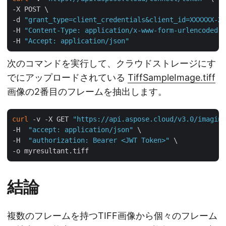
-X POST \

-d 
"grant_type=client_credentials&client_id=XXXXXX-XX
-H 
"Content-Type: application/x-www-form-urlencoded"
 
-H 
"Accept: application/json"
次のコマンドを実行して、クラウドストレージにす
でにアップロードされている
TiffSampleImage.tiff
画像の2番目のフレームを抽出します。
curl
 -v -X GET 
"https://api.aspose.cloud/v3.0/imaging
-H  
"accept: application/json"
 \

-H  
"authorization: Bearer <JWT Token>"
 \

結論
複数のフレームを持つTIFF画像から個々のフレーム