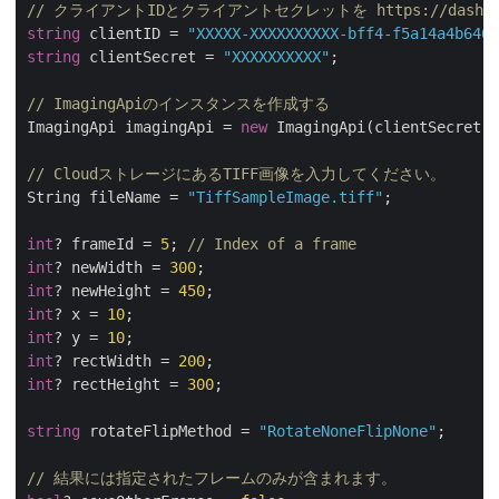
// クライアントIDとクライアントセクレットを https://dashboa
string
 clientID = 
"XXXXX-XXXXXXXXXX-bff4-f5a14a4b6466
string
 clientSecret = 
"XXXXXXXXXX"
;

// ImagingApiのインスタンスを作成する
ImagingApi imagingApi = 
new
 ImagingApi(clientSecret, 
// CloudストレージにあるTIFF画像を入力してください。
String fileName = 
"TiffSampleImage.tiff"
;

int
? frameId = 
5
; 
// Index of a frame
int
? newWidth = 
300
int
? newHeight = 
450
int
? x = 
10
int
? y = 
10
int
? rectWidth = 
200
int
? rectHeight = 
300
;

string
 rotateFlipMethod = 
"RotateNoneFlipNone"
;

// 結果には指定されたフレームのみが含まれます。