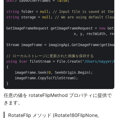
bool
? saveOtherFrames = 
false
;

string
 folder = 
null
; 
// Input file is saved at the r
string
 storage = 
null
; 
// We are using default Cloud 
GetImageFrameRequest getImageFrameRequest = 
new
 GetIm
                                x, y, rectWidth, rect
Stream imageFrame = imagingApi.GetImageFrame(getImage
// ローカルストレージに更新された画像を保存する
using
 (
var
 fileStream = File.Create(
"/Users/nayyer/Do
{

    imageFrame.Seek(
0
, SeekOrigin.Begin);

    imageFrame.CopyTo(fileStream);

任意の値を rotateFlipMethod プロパティに提供で
きます。
RotateFlip メソッド (Rotate180FlipNone,