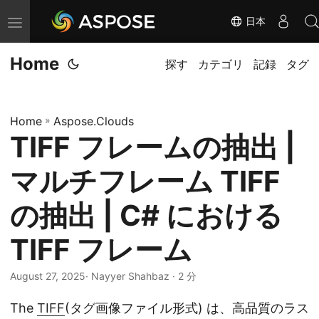
日本
ナ
ビ
Home
ゲ
探す
カテゴリ
記録
タグ
ー
シ
Home
»
Aspose.Clouds
ョ
TIFF フレームの抽出 |
ン
の
マルチフレーム TIFF
切
り
の抽出 | C# における
替
TIFF フレーム
え
August 27, 2025
· Nayyer Shahbaz · 2 分
The
TIFF
(タグ画像ファイル形式) は、高品質のラス