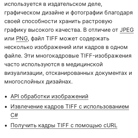
г
используется в издательском деле,
а
графическом дизайне и фотографии благодаря
ц
своей способности хранить растровую
и
графику высокого качества. В отличие от
JPEG
ю
или
PNG
, файл TIFF может содержать
несколько изображений или кадров в одном
файле. Эти многокадровые TIFF-изображения
часто используются в медицинской
визуализации, отсканированных документах и
многослойных дизайнах.
API обработки изображений
Извлечение кадров TIFF с использованием
C#
Получить кадры TIFF с помощью cURL