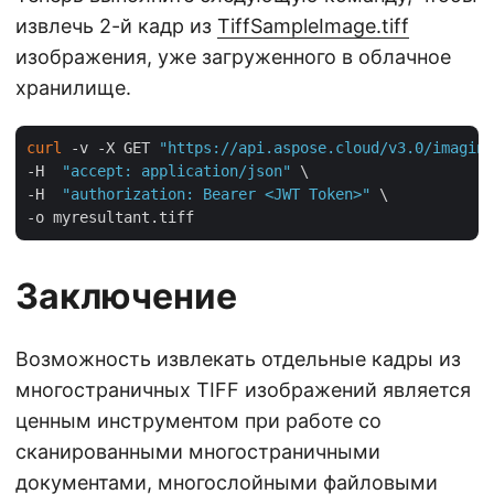
извлечь 2-й кадр из
TiffSampleImage.tiff
изображения, уже загруженного в облачное
хранилище.
curl
 -v -X GET 
"https://api.aspose.cloud/v3.0/imaging
-H  
"accept: application/json"
 \

-H  
"authorization: Bearer <JWT Token>"
 \

Заключение
Возможность извлекать отдельные кадры из
многостраничных TIFF изображений является
ценным инструментом при работе со
сканированными многостраничными
документами, многослойными файловыми