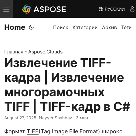
РУССКИЙ
П
е
Home
р
Поиск
Категории
Архив
Теги
е
к
Главная
»
Aspose.Clouds
л
Извлечение TIFF-
ю
ч
кадра | Извлечение
и
т
многорамочных
ь
TIFF | TIFF-кадр в C#
н
а
August 27, 2025
· Nayyer Shahbaz · 3 мин
в
и
Формат
TIFF
(Tag Image File Format) широко