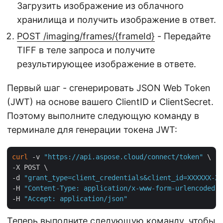
Загрузить изображение из облачного
хранилища и получить изображение в ответ.
POST /imaging/frames/{frameId}
- Передайте
TIFF в теле запроса и получите
результирующее изображение в ответе.
Первый шаг - сгенерировать JSON Web Token
(JWT) на основе вашего ClientID и ClientSecret.
Поэтому выполните следующую команду в
терминале для генерации токена JWT:
curl
 -v 
"https://api.aspose.cloud/connect/token"
 \

-X POST \

-d 
"grant_type=client_credentials&client_id=XXXXXX-XX
-H 
"Content-Type: application/x-www-form-urlencoded"
 
-H 
"Accept: application/json"
Теперь выполните следующую команду, чтобы