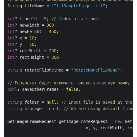
String fileName = 
"TiffSampleImage.tiff"
;

int
? frameId = 
5
; 
// Index of a frame
int
? newWidth = 
300
int
? newHeight = 
450
int
? x = 
10
int
? y = 
10
int
? rectWidth = 
200
int
? rectHeight = 
300
;

string
 rotateFlipMethod = 
"RotateNoneFlipNone"
;

// Результат будет включать только указанную рамку.
bool
? saveOtherFrames = 
false
;

string
 folder = 
null
; 
// Input file is saved at the r
string
 storage = 
null
; 
// We are using default Cloud 
GetImageFrameRequest getImageFrameRequest = 
new
 GetIm
                                x, y, rectWidth, rect