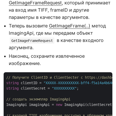
GetImageFrameRequest
, который принимает
на вход имя TIFF, frameID и другие
параметры в качестве аргументов.
Теперь вызовите
GetImageFrame(..)
метод
ImagingApi, где мы передаем объект
в качестве входного
GetImageFrameRequest
аргумента.
Наконец, сохраните извлеченное
изображение.
// Получите ClientID и ClientSecter с https://dashboa
string
 clientID = 
"XXXXX-XXXXXXXXXX-bff4-f5a14a4b6466
string
 clientSecret = 
"XXXXXXXXXX"
;

// создать экземпляр ImagingApi
ImagingApi imagingApi = 
new
 ImagingApi(clientSecret, 
// входной TIFF изображение доступно в облачном храни