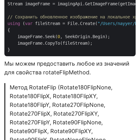
Stream imageFrame = imagingApi.GetImageFrame(getImage
// Сохранить обновленное изображение на локальное хра
using
 (
var
 fileStream = File.Create(
"/Users/nayyer/Do
{

    imageFrame.Seek(
0
, SeekOrigin.Begin);

    imageFrame.CopyTo(fileStream);

Мы можем предоставить любое из значений
для свойства rotateFlipMethod.
Метод RotateFlip (Rotate180FlipNone,
Rotate180FlipX, Rotate180FlipXY,
Rotate180FlipY, Rotate270FlipNone,
Rotate270FlipX, Rotate270FlipXY,
Rotate270FlipY, Rotate90FlipNone,
Rotate90FlipX, Rotate90FlipXY,
Rotate90FlipY, RotateNoneFlipNone,