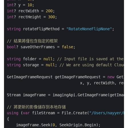
int
? y = 
10
int
? rectWidth = 
200
int
? rectHeight = 
300
;

string
 rotateFlipMethod = 
"RotateNoneFlipNone"
;

// 結果將僅包含指定的框架
bool
? saveOtherFrames = 
false
;

string
 folder = 
null
; 
// Input file is saved at the r
string
 storage = 
null
; 
// We are using default Cloud 
GetImageFrameRequest getImageFrameRequest = 
new
 GetIm
                                x, y, rectWidth, rect
Stream imageFrame = imagingApi.GetImageFrame(getImage
// 將更新的影像儲存到本地存儲
using
 (
var
 fileStream = File.Create(
"/Users/nayyer/Do
{

    imageFrame.Seek(
0
, SeekOrigin.Begin);
