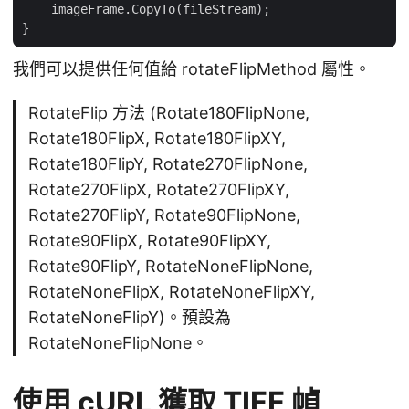
    imageFrame.CopyTo(fileStream);

我們可以提供任何值給 rotateFlipMethod 屬性。
RotateFlip 方法 (Rotate180FlipNone,
Rotate180FlipX, Rotate180FlipXY,
Rotate180FlipY, Rotate270FlipNone,
Rotate270FlipX, Rotate270FlipXY,
Rotate270FlipY, Rotate90FlipNone,
Rotate90FlipX, Rotate90FlipXY,
Rotate90FlipY, RotateNoneFlipNone,
RotateNoneFlipX, RotateNoneFlipXY,
RotateNoneFlipY)。預設為
RotateNoneFlipNone。
使用 cURL 獲取 TIFF 幀