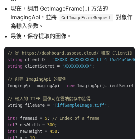
現在，調用
GetImageFrame(..)
方法的
ImagingApi，並將
對象作
GetImageFrameRequest
為輸入參數。
最後，保存提取的圖像。
// 從 https://dashboard.aspose.cloud/ 獲取 ClientID 和
string
 clientID = 
"XXXXX-XXXXXXXXXX-bff4-f5a14a4b6466
string
 clientSecret = 
"XXXXXXXXXX"
;

// 創建 ImagingApi 的實例
ImagingApi imagingApi = 
new
 ImagingApi(clientSecret, 
// 輸入的 TIFF 圖像可在雲端儲存中獲得
String fileName = 
"TiffSampleImage.tiff"
;

int
? frameId = 
5
; 
// Index of a frame
int
? newWidth = 
300
int
? newHeight = 
450
int
? x = 
10