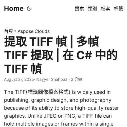
Home
搜索
類別
檔案
標籤
首頁
»
Aspose.Clouds
提取 TIFF 幀 | 多幀
TIFF 提取 | 在 C# 中的
TIFF 幀
August 27, 2025
· Nayyer Shahbaz · 2 分鐘
The
TIFF
(標籤圖像檔案格式) is widely used in
publishing, graphic design, and photography
because of its ability to store high-quality raster
graphics. Unlike
JPEG
or
PNG
, a TIFF file can
hold multiple images or frames within a single