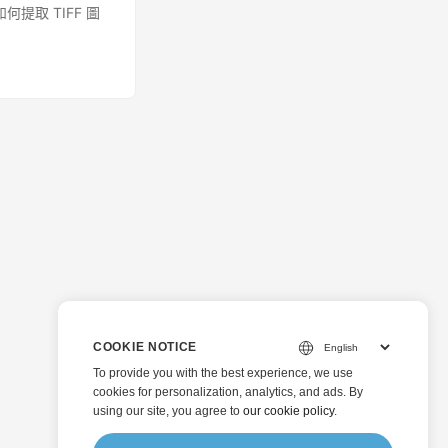
如何提取 TIFF 圖
COOKIE NOTICE
To provide you with the best experience, we use
cookies for personalization, analytics, and ads. By
using our site, you agree to
our cookie policy
.