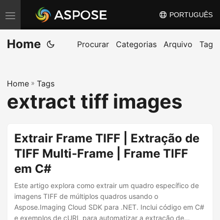
PORTUGUÊS
A
l
Home
t
Procurar
Categorias
Arquivo
Tag
e
r
Home
»
Tags
n
extract tiff images
a
r
n
Extrair Frame TIFF | Extração de
a
TIFF Multi-Frame | Frame TIFF
v
em C#
e
g
Este artigo explora como extrair um quadro específico de
a
imagens TIFF de múltiplos quadros usando o
Aspose.Imaging Cloud SDK para .NET. Inclui código em C#
ç
e exemplos de cURL para automatizar a extração de