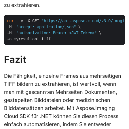
zu extrahieren.
curl
 -v -X GET 
"https://api.aspose.cloud/v3.0/imaging
-H  
"accept: application/json"
 \

-H  
"authorization: Bearer <JWT Token>"
 \

Fazit
Die Fähigkeit, einzelne Frames aus mehrseitigen
TIFF bildern zu extrahieren, ist wertvoll, wenn
man mit gescannten Mehrseiten Dokumenten,
gestapelten Bilddateien oder medizinischen
Bilddatensätzen arbeitet. Mit Aspose.Imaging
Cloud SDK für .NET können Sie diesen Prozess
einfach automatisieren, indem Sie entweder