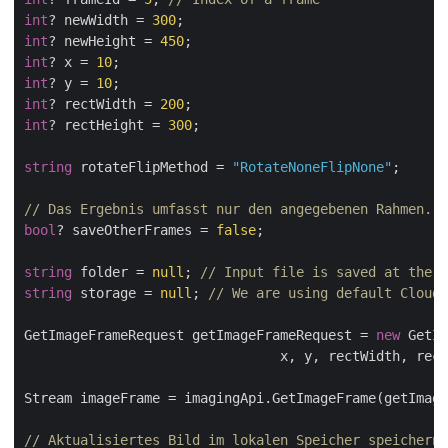
int
? newWidth = 
300
int
? newHeight = 
450
int
? x = 
10
int
? y = 
10
int
? rectWidth = 
200
int
? rectHeight = 
300
;

string
 rotateFlipMethod = 
"RotateNoneFlipNone"
;

// Das Ergebnis umfasst nur den angegebenen Rahmen.
bool
? saveOtherFrames = 
false
;

string
 folder = 
null
; 
// Input file is saved at the r
string
 storage = 
null
; 
// We are using default Cloud 
GetImageFrameRequest getImageFrameRequest = 
new
 GetIm
                                x, y, rectWidth, rect
Stream imageFrame = imagingApi.GetImageFrame(getImage
// Aktualisiertes Bild im lokalen Speicher speichern