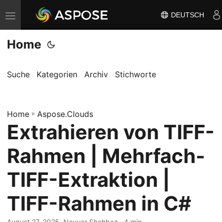
DEUTSCH
N
a
Home
v
i
g
Suche
Kategorien
Archiv
Stichworte
a
t
Home
i
»
Aspose.Clouds
Extrahieren von TIFF-
o
n
Rahmen | Mehrfach-
u
m
TIFF-Extraktion |
s
TIFF-Rahmen in C#
c
h
August 27, 2025
· Nayyer Shahbaz · 4 min