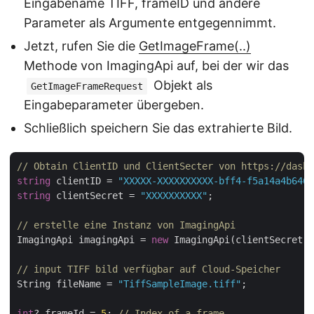
Eingabename TIFF, frameID und andere
Parameter als Argumente entgegennimmt.
Jetzt, rufen Sie die
GetImageFrame(..)
Methode von ImagingApi auf, bei der wir das
Objekt als
GetImageFrameRequest
Eingabeparameter übergeben.
Schließlich speichern Sie das extrahierte Bild.
// Obtain ClientID und ClientSecter von https://dashb
string
 clientID = 
"XXXXX-XXXXXXXXXX-bff4-f5a14a4b6466
string
 clientSecret = 
"XXXXXXXXXX"
;

// erstelle eine Instanz von ImagingApi
ImagingApi imagingApi = 
new
 ImagingApi(clientSecret, 
// input TIFF bild verfügbar auf Cloud-Speicher
String fileName = 
"TiffSampleImage.tiff"
;

int
? frameId = 
5
; 
// Index of a frame