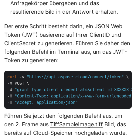
Anfragekörper übergeben und das
resultierende Bild in der Antwort erhalten.
Der erste Schritt besteht darin, ein JSON Web
Token (JWT) basierend auf Ihrer ClientID und
ClientSecret zu generieren. Führen Sie daher den
folgenden Befehl im Terminal aus, um das JWT-
Token zu generieren:
curl
 -v 
"https://api.aspose.cloud/connect/token"
 \

-X POST \

-d 
"grant_type=client_credentials&client_id=XXXXXX-XX
-H 
"Content-Type: application/x-www-form-urlencoded"
 
-H 
"Accept: application/json"
Führen Sie jetzt den folgenden Befehl aus, um
den 2. Frame aus
TiffSampleImage.tiff
Bild, das
bereits auf Cloud-Speicher hochgeladen wurde,