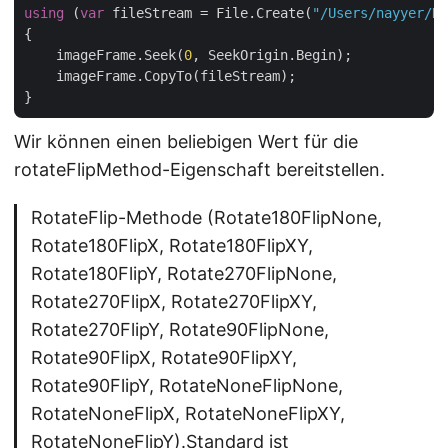
using
 (
var
 fileStream = File.Create(
"/Users/nayyer/Do
{

    imageFrame.Seek(
0
, SeekOrigin.Begin);

    imageFrame.CopyTo(fileStream);

Wir können einen beliebigen Wert für die
rotateFlipMethod-Eigenschaft bereitstellen.
RotateFlip-Methode (Rotate180FlipNone,
Rotate180FlipX, Rotate180FlipXY,
Rotate180FlipY, Rotate270FlipNone,
Rotate270FlipX, Rotate270FlipXY,
Rotate270FlipY, Rotate90FlipNone,
Rotate90FlipX, Rotate90FlipXY,
Rotate90FlipY, RotateNoneFlipNone,
RotateNoneFlipX, RotateNoneFlipXY,
RotateNoneFlipY).Standard ist