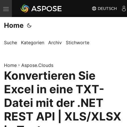
DEUTSCH
N
a
Home
v
i
g
Suche
Kategorien
Archiv
Stichworte
a
t
Home
i
»
Aspose.Clouds
Konvertieren Sie
o
n
Excel in eine TXT-
u
m
Datei mit der .NET
s
REST API | XLS/XLSX
c
h