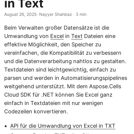
in Text
a
l
August 26, 2025
· Nayyer Shahbaz · 3 min
t
e
Beim Verwalten großer Datensätze ist die
n
Umwandlung von
Excel
in
Text
Dateien eine
effektive Möglichkeit, den Speicher zu
vereinfachen, die Kompatibilität zu verbessern
und die Datenverarbeitung nahtlos zu gestalten.
Textdateien sind leichtgewichtig, einfach zu
parsen und werden in Automatisierungspipelines
weitgehend unterstützt. Mit dem Aspose.Cells
Cloud SDK für .NET können Sie Excel ganz
einfach in Textdateien mit nur wenigen
Codezeilen konvertieren.
API für die Umwandlung von Excel in TXT