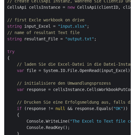
// create CellsApi Instanz, während Sie ClientID und 
CellsApi cellsInstance = 
new
 CellsApi(clientID, clien
// first Excle workbook on drive
string
 input_Excel = 
"input.xlsx"
// name of resultant Text file
string
 resultant_File = 
"output.txt"
;

try
{

// laden Sie die Excel-Datei in die Datei-Instanz
var
 file = System.IO.File.OpenRead(input_Excel);

// initialisiere den Umwandlungsprozess
var
 response = cellsInstance.CellsWorkbookPutConv
// Drucken Sie eine Erfolgsmeldung aus, falls die
if
 (response != 
null
 && response.Equals(
"OK"
))

    {

        Console.WriteLine(
"The Excel to Text file con
        Console.ReadKey();

    }
