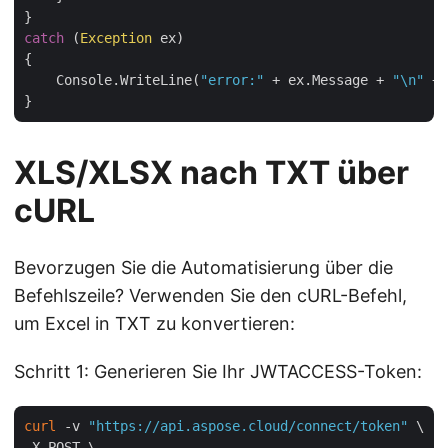
catch
 (
Exception
 ex)

{

    Console.WriteLine(
"error:"
 + ex.Message + 
"\n"
 + 
XLS/XLSX nach TXT über
cURL
Bevorzugen Sie die Automatisierung über die
Befehlszeile? Verwenden Sie den cURL-Befehl,
um Excel in TXT zu konvertieren:
Schritt 1: Generieren Sie Ihr JWTACCESS-Token:
curl
 -v 
"https://api.aspose.cloud/connect/token"
 \

-X POST \
