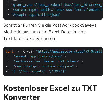
-d 
"grant_type=client_credentials&client_id=CLIENT_ID
-H 
"Content-Type: application/x-www-form-urlencoded"
 
-H 
"Accept: application/json"
Schritt 2: Führen Sie die
PostWorkbookSaveAs
Methode aus, um eine Excel-Datei in eine
Textdatei zu konvertieren:
curl
 -v -X POST 
"https://api.aspose.cloud/v3.0/cells/
-H  
"accept: application/json"
 \

-H  
"authorization: Bearer <JWT_Token>"
 \

-H  
"Content-Type: application/json"
 \

-d 
"{  \"SaveFormat\": \"TXT\"}"
Kostenloser Excel zu TXT
Konverter