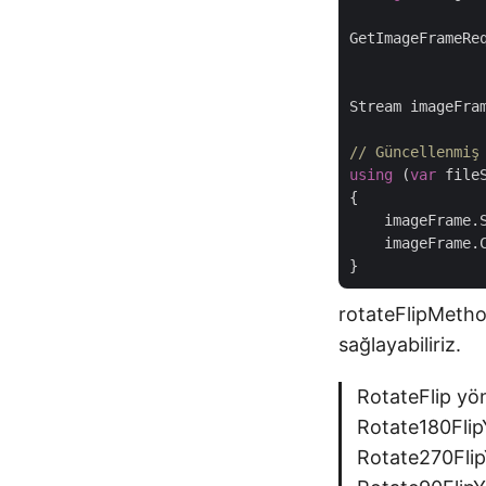
GetImageFrameRe
               
Stream imageFra
// Güncellenmiş
using
 (
var
 file
{

    imageFrame.
    imageFrame.C
rotateFlipMetho
sağlayabiliriz.
RotateFlip yö
Rotate180Flip
Rotate270Flip