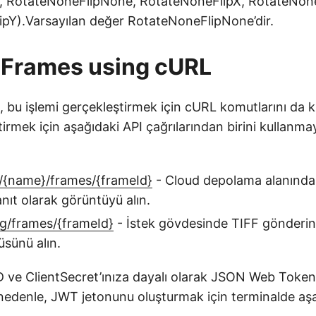
, RotateNoneFlipNone, RotateNoneFlipX, RotateNone
pY).Varsayılan değer RotateNoneFlipNone’dir.
 Frames using cURL
k, bu işlemi gerçekleştirmek için cURL komutlarını da ku
tirmek için aşağıdaki API çağrılarından birini kullanma
/{name}/frames/{frameId}
- Cloud depolama alanında
nıt olarak görüntüyü alın.
g/frames/{frameId}
- İstek gövdesinde TIFF gönderin 
sünü alın.
tID ve ClientSecret’ınıza dayalı olarak JSON Web Toke
nedenle, JWT jetonunu oluşturmak için terminalde aş