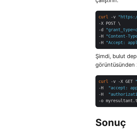
çalıştırın:
curl
 -v 
"https:
-X POST \

-d 
"grant_type=
-H 
"Content-Typ
-H 
"Accept: app
Şimdi, bulut de
görüntüsünden 2.
curl
 -v -X GET 
-H  
"accept: ap
-H  
"authorizat
Sonuç