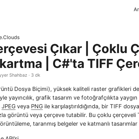
A
e.Clouds
erçevesi Çıkar | Çoklu 
ıkartma | C#'ta TIFF Çe
yyer Shahbaz · 3 dk
örüntü Dosya Biçimi), yüksek kaliteli raster grafikleri 
le yayıncılık, grafik tasarım ve fotoğrafçılıkta yaygın
.
JPEG
veya
PNG
ile karşılaştırıldığında, bir TIFF dosy
zla görüntü veya çerçeve tutabilir. Bu çoklu çerçeveli 
görüntüleme, taranmış belgeler ve katmanlı tasarımlar iç
e API’si