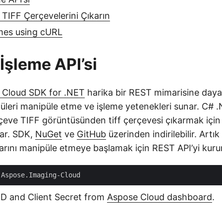
 TIFF Çerçevelerini Çıkarın
mes using cURL
İşleme API’si
 Cloud SDK for .NET
harika bir REST mimarisine daya
tüleri manipüle etme ve işleme yetenekleri sunar. C# 
çeve TIFF görüntüsünden tiff çerçevesi çıkarmak için 
nar. SDK,
NuGet
ve
GitHub
üzerinden indirilebilir. Artı
arını manipüle etmeye başlamak için REST API’yi kuru
 ID and Client Secret from
Aspose Cloud dashboard
.