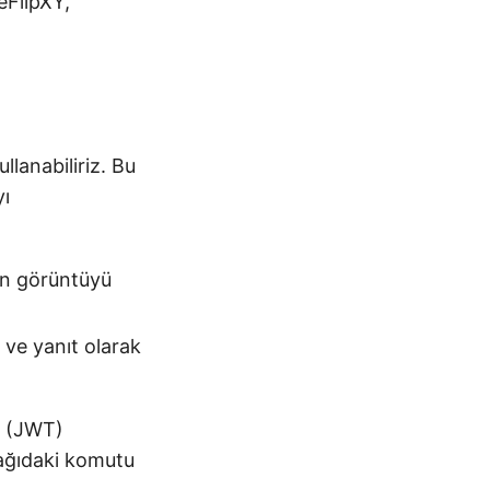
FlipXY,
llanabiliriz. Bu
yı
n görüntüyü
ve yanıt olarak
n (JWT)
ağıdaki komutu