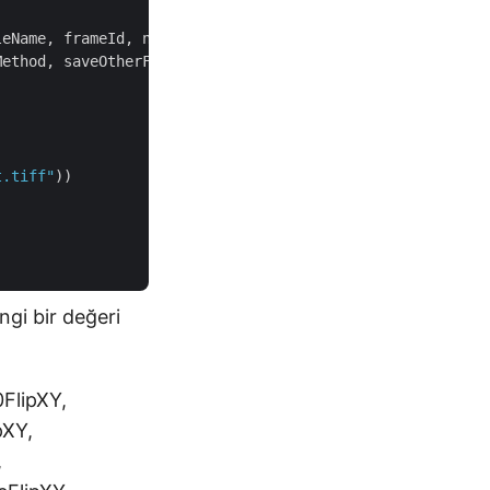
eName, frameId, newWidth, newHeight,

ethod, saveOtherFrames, folder, storage);

t.tiff"
))

gi bir değeri
FlipXY,
pXY,
,