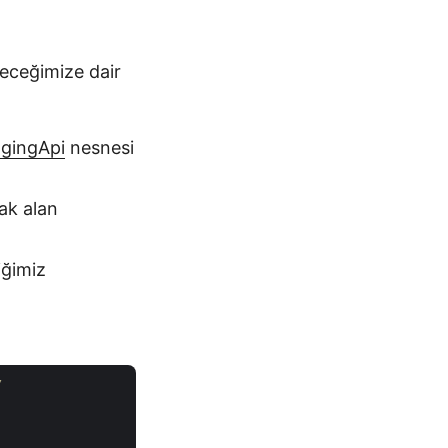
leceğimize dair
gingApi
nesnesi
rak alan
iğimiz
/