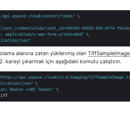
//api.aspose.cloud/connect/token"
 \

client_credentials&client_id=XXXXXX-XXXXX-XXX-bff4-f5a14
e: application/x-www-form-urlencoded"
 \

lication/json"
polama alanına zaten yüklenmiş olan
TiffSampleImage.
 kareyi çıkarmak için aşağıdaki komutu çalıştırın.
"https://api.aspose.cloud/v3.0/imaging/TiffSampleImage.t
plication/json"
 \

ion: Bearer <JWT Token>"
 \
