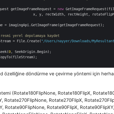
quest getImageFrameRequest = 
new
 GetImageFrameRequest(fil
                 x, y, rectWidth, rectHeight, rotateFlipM
me = imagingApi.GetImageFrame(getImageFrameRequest);

 resmi yerel depolamaya kaydet
Stream = File.Create(
"/Users/nayyer/Downloads/MyResultan
Seek(
0
, SeekOrigin.Begin);

opyTo(fileStream);

d özelliğine döndürme ve çevirme yöntemi için herhan
ntemi (Rotate180FlipNone, Rotate180FlipX, Rotate180
Y, Rotate270FlipNone, Rotate270FlipX, Rotate270Fli
Y, Rotate90FlipNone, Rotate90FlipX, Rotate90FlipXY