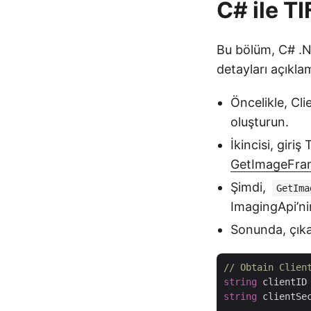
C# ile TI
Bu bölüm, C# .NE
detayları açıkla
Öncelikle, Cl
oluşturun.
İkincisi, giri
GetImageFra
Şimdi,
GetIma
ImagingApi’n
Sonunda, çıka
// Obtain Clien
string
 clientID
string
 clientSe