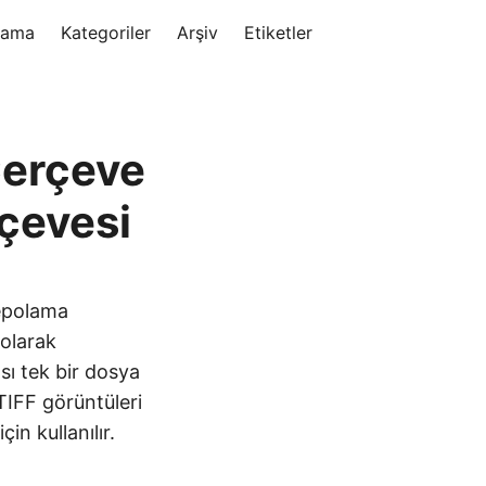
rama
Kategoriler
Arşiv
Etiketler
Çerçeve
rçevesi
depolama
 olarak
ası tek bir dosya
TIFF görüntüleri
in kullanılır.