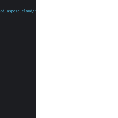
api.aspose.cloud/"
,
"v3.0"
,
false
);
