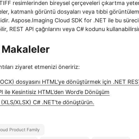
TIFF resimlerinden bireysel çerçeveleri çıkartma yete
eler, katmanlı görüntü dosyaları veya tıbbi görüntüleme 
lidir. Aspose.Imaging Cloud SDK for .NET ile bu sürec
ilir, REST API çağrılarını veya C# kodunu kullanabilirsi
 Makaleler
tıları ziyaret etmenizi öneririz:
CX) dosyasını HTML’ye dönüştürmek için .NET REST 
I ile Kesintisiz HTML’den Word’e Dönüşüm
e (XLS/XLSX) C# .NET’te dönüştürün.
oud Product Family