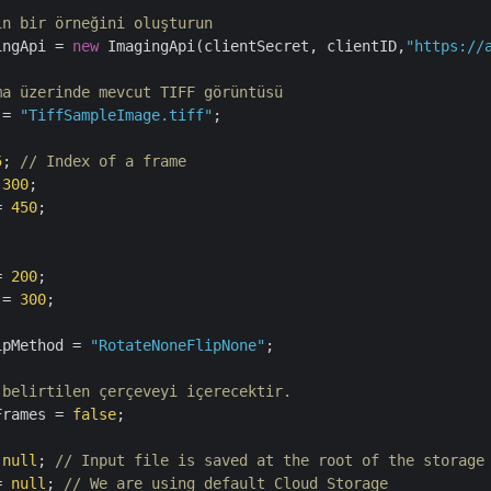
in bir örneğini oluşturun
ingApi = 
new
 ImagingApi(clientSecret, clientID,
"https://
ma üzerinde mevcut TIFF görüntüsü
 = 
"TiffSampleImage.tiff"
;

5
; 
// Index of a frame
 
300
= 
450
= 
200
 = 
300
;

ipMethod = 
"RotateNoneFlipNone"
;

 belirtilen çerçeveyi içerecektir.
Frames = 
false
;

 
null
; 
// Input file is saved at the root of the storage
= 
null
; 
// We are using default Cloud Storage