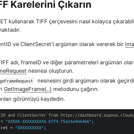
FF Karelerini Çıkarın
T kullanarak TIFF çerçevesini nasıl kolayca çıkarabi
maktadır.
ientID ve ClientSecret’i argüman olarak vererek bir
Ima
ş TIFF adı, frameID ve diğer parametreleri argüman ola
meRequest
nesnesi oluşturun.
nesnesini girdi argümanı olarak geçird
geFrameRequest
in
GetImageFrame(..)
metodunu çağırın.
rılan görüntüyü kaydedin.
tID and ClientSecter from https://dashboard.aspose.cloud
 = 
"XXXXX-XXXXXXXXXX-bff4-f5a14a4b6466"
cret = 
"XXXXXXXXXX"
;
