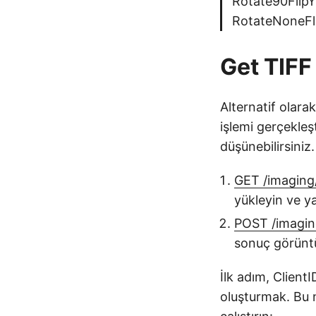
Rotate90FlipY
RotateNoneFli
Get TIFF
Alternatif olara
işlemi gerçekleş
düşünebilirsiniz.
GET /imaging
yükleyin ve ya
POST /imagin
sonuç görüntü
İlk adım, Clien
oluşturmak. Bu 