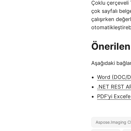
Çoklu çerçeveli 
çok sayfalı belg
çalışırken değer
otomatikleştireb
Önerilen
Aşağıdaki bağlan
Word (DOC/DO
.NET REST AP
PDF’yi Excel’
Aspose.Imaging Cl