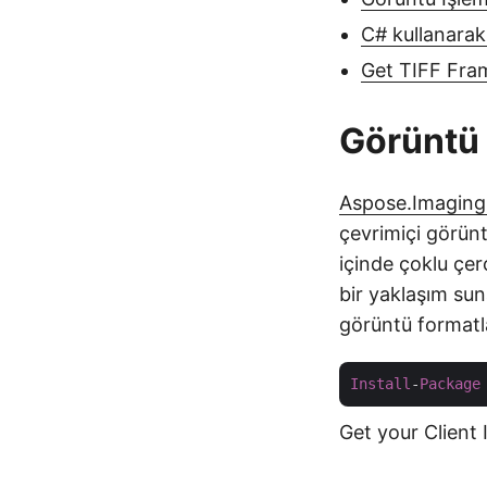
C# kullanarak
Get TIFF Fra
Görüntü 
Aspose.Imaging
çevrimiçi görün
içinde çoklu çer
bir yaklaşım su
görüntü formatl
Install
-
Package
Get your Client