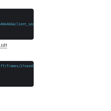
a4b6466&client_secret=XXXXXXXXXXX"
 \

tiff
iff/frames/2?saveOtherFrames=true"
 \
