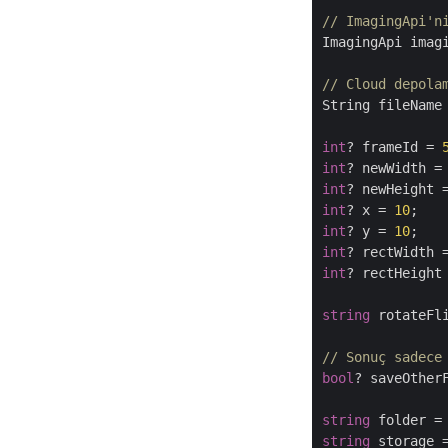
// ImagingApi'n
ImagingApi imag
// Cloud depola
String fileName
int
? frameId = 
int
? newWidth =
int
? newHeight 
int
? x = 
10
int
? y = 
10
int
? rectWidth 
int
? rectHeight
string
 rotateFl
// Sonuç sadece
bool
? saveOther
string
 folder =
string
 storage 