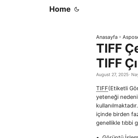
Home
Anasayfa
»
Aspos
TIFF Ç
TIFF Ç
August 27, 2025
· Na
TIFF
(Etiketli G
yeteneği nedeniy
kullanılmaktadır
içinde birden fa
genellikle tıbbi 
Görüntü İşlem