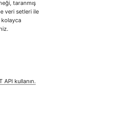
neği, taranmış
veri setleri ile
i kolayca
niz.
API kullanın.