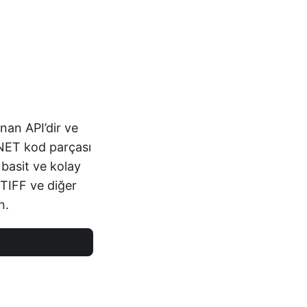
nan API’dir ve
.NET kod parçası
basit ve kolay
k TIFF ve diğer
n.