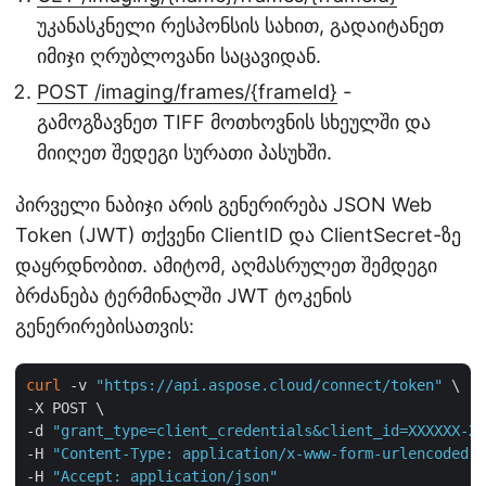
უკანასკნელი რესპონსის სახით, გადაიტანეთ
იმიჯი ღრუბლოვანი საცავიდან.
POST /imaging/frames/{frameId}
-
გამოგზავნეთ TIFF მოთხოვნის სხეულში და
მიიღეთ შედეგი სურათი პასუხში.
პირველი ნაბიჯი არის გენერირება JSON Web
Token (JWT) თქვენი ClientID და ClientSecret-ზე
დაყრდნობით. ამიტომ, აღმასრულეთ შემდეგი
ბრძანება ტერმინალში JWT ტოკენის
გენერირებისათვის:
curl
 -v 
"https://api.aspose.cloud/connect/token"
 \

-X POST \

-d 
"grant_type=client_credentials&client_id=XXXXXX-XX
-H 
"Content-Type: application/x-www-form-urlencoded"
 
-H 
"Accept: application/json"