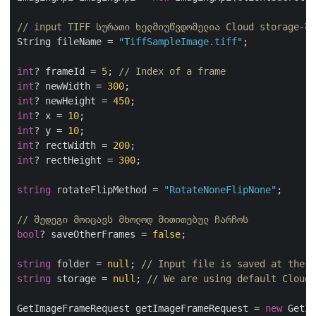
// input TIFF სურათი ხელმიუწვდომელია Cloud storage-ში
String fileName = 
"TiffSampleImage.tiff"
;

int
? frameId = 
5
; 
// Index of a frame
int
? newWidth = 
300
int
? newHeight = 
450
int
? x = 
10
int
? y = 
10
int
? rectWidth = 
200
int
? rectHeight = 
300
;

string
 rotateFlipMethod = 
"RotateNoneFlipNone"
;

// შედეგი მოიცავს მხოლოდ მითითებულ ჩარჩოს
bool
? saveOtherFrames = 
false
;

string
 folder = 
null
; 
// Input file is saved at the r
string
 storage = 
null
; 
// We are using default Cloud 
GetImageFrameRequest getImageFrameRequest = 
new
 GetIm