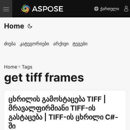
ქართული
T
o
Home
g
g
l
ძიება
კატეგორიები
არქივი
ტეგები
e
n
Home
a
»
Tags
get tiff frames
v
i
g
ცხრილის გამოსტაცება TIFF |
a
მრავალფირმიანი TIFF-ის
t
i
გასტაცება | TIFF-ის ცხრილი C#-
o
ში