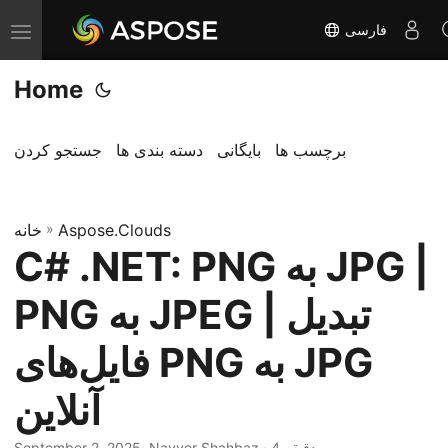
فارسی
T
o
Home
g
g
l
برچسب ها
بایگانی
دسته بندی ها
جستجو کردن
e
n
Aspose.Clouds
»
a
خانه
C# .NET: PNG به JPG |
v
i
PNG به JPEG | تبدیل
g
a
فایل‌های PNG به JPG
t
آنلاین
i
o
· Nayyer Shahbaz · 4 دقیقه
September 2, 2025