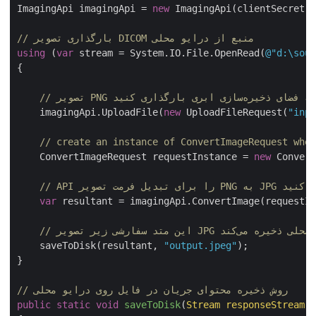
ImagingApi imagingApi = 
new
 ImagingApi(clientSecret,
// بارگذاری تصویر DICOM منبع از درایو محلی
using
 (
var
 stream = System.IO.File.OpenRead(
@"d:\sour
{

    imagingApi.UploadFile(
new
 UploadFileRequest(
"inpu
// create an instance of ConvertImageRequest wher
    ConvertImageRequest requestInstance = 
new
 Convert
var
 resultant = imagingApi.ConvertImage(requestIn
    saveToDisk(resultant, 
"output.jpeg"
);

}

// روش ذخیره محتوای جریان در فایل روی درایو محلی
public
static
void
saveToDisk
(
Stream responseStream,