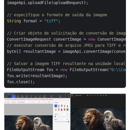
imageApi.uploadFile(uploadRequest);

// especifique o formato de saída da imagem
String
 format = 
"tiff"
;

// Criar objeto de solicitação de conversão de imagem
ConvertImageRequest convertImage = 
new
 ConvertImageRe
// executar conversão de arquivo JPEG para TIFF e ret
byte[] resultantImage = imageApi.convertImage(convert
// Salvar a imagem TIFF resultante na unidade local
FileOutputStream fos = 
new
 FileOutputStream(
"D:\\Conv
fos.write(resultantImage);
