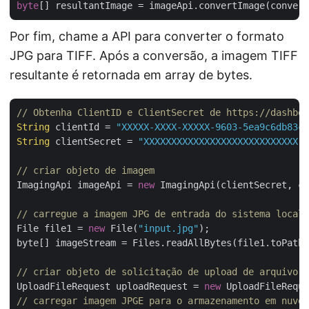
byte
Por fim, chame a API para converter o formato
JPG para TIFF. Após a conversão, a imagem TIFF
resultante é retornada em array de bytes.
// Obtenha ClientID e ClientSecret de https://dashboa
String
 clientId = 
"XXXXX-XXXX-XXXXX-9603-5ea9c6db83cd
String
 clientSecret = 
"XXXXXXXXXXXXXXXXXXXXXXXXXXXX"
;

// criar objeto de imagem
ImagingApi imageApi = 
new
 ImagingApi(clientSecret, cl
// carregue a imagem JPG de entrada do sistema local
File file1 = 
new
 File(
"input.jpg"
);

byte[] imageStream = Files.readAllBytes(file1.toPath(
// criar objeto de solicitação de upload de arquivo
UploadFileRequest uploadRequest = 
new
 UploadFileReque
// carregar imagem JPGE para o armazenamento em nuvem