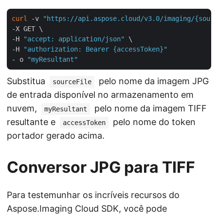
curl
 -v 
"https://api.aspose.cloud/v3.0/imaging/{sourc
-X GET \

-H 
"accept: application/json"
 \

-H 
"authorization: Bearer {accessToken}"
- o 
"myResultant"
Substitua
pelo nome da imagem JPG
sourceFile
de entrada disponível no armazenamento em
nuvem,
pelo nome da imagem TIFF
myResultant
resultante e
pelo nome do token
accessToken
portador gerado acima.
Conversor JPG para TIFF
Para testemunhar os incríveis recursos do
Aspose.Imaging Cloud SDK, você pode