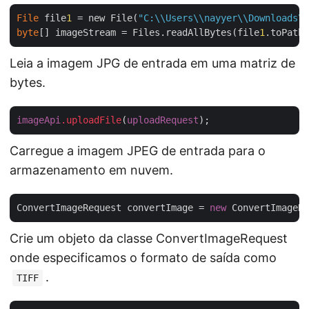
File
 file
1
 = new File(
"C:\\Users\\nayyer\\Downloads\\
byte
[] imageStream = Files.readAllBytes(file
1
Leia a imagem JPG de entrada em uma matriz de
bytes.
imageApi
.uploadFile
(
uploadRequest
Carregue a imagem JPEG de entrada para o
armazenamento em nuvem.
ConvertImageRequest convertImage = 
new
 ConvertImageRe
Crie um objeto da classe ConvertImageRequest
onde especificamos o formato de saída como
.
TIFF