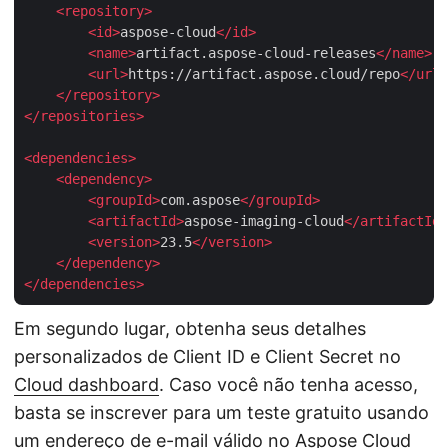
<
repository
>
<
id
>
aspose-cloud
</
id
>
<
name
>
artifact.aspose-cloud-releases
</
name
>
<
url
>
https://artifact.aspose.cloud/repo
</
url
>
</
repository
>
</
repositories
>
<
dependencies
>
<
dependency
>
<
groupId
>
com.aspose
</
groupId
>
<
artifactId
>
aspose-imaging-cloud
</
artifactId
>
<
version
>
23.5
</
version
>
</
dependency
>
</
dependencies
>
Em segundo lugar, obtenha seus detalhes
personalizados de Client ID e Client Secret no
Cloud dashboard
. Caso você não tenha acesso,
basta se inscrever para um teste gratuito usando
um endereço de e-mail válido no
Aspose Cloud