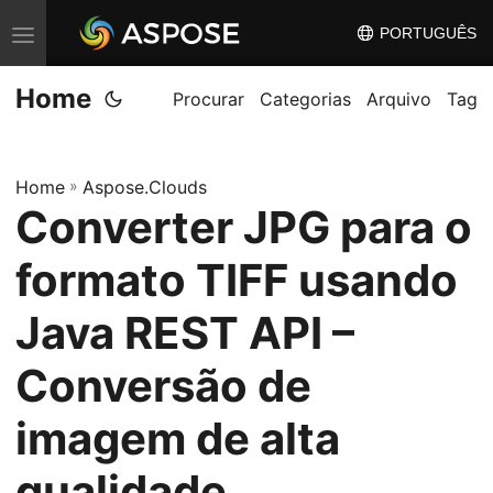
PORTUGUÊS
A
l
Home
t
Procurar
Categorias
Arquivo
Tag
e
r
Home
»
Aspose.Clouds
n
Converter JPG para o
a
r
formato TIFF usando
n
a
Java REST API –
v
Conversão de
e
g
imagem de alta
a
ç
qualidade