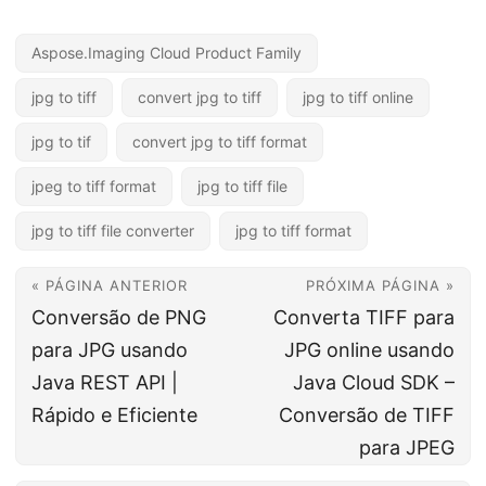
Aspose.Imaging Cloud Product Family
jpg to tiff
convert jpg to tiff
jpg to tiff online
jpg to tif
convert jpg to tiff format
jpeg to tiff format
jpg to tiff file
jpg to tiff file converter
jpg to tiff format
« PÁGINA ANTERIOR
PRÓXIMA PÁGINA »
Conversão de PNG
Converta TIFF para
para JPG usando
JPG online usando
Java REST API |
Java Cloud SDK –
Rápido e Eficiente
Conversão de TIFF
para JPEG