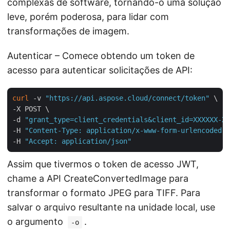
complexas de software, tornando-o uma solução
leve, porém poderosa, para lidar com
transformações de imagem.
Autenticar – Comece obtendo um token de
acesso para autenticar solicitações de API:
curl
 -v 
"https://api.aspose.cloud/connect/token"
 \

-X POST \

-d 
"grant_type=client_credentials&client_id=XXXXXX-XX
-H 
"Content-Type: application/x-www-form-urlencoded"
 
-H 
"Accept: application/json"
Assim que tivermos o token de acesso JWT,
chame a API CreateConvertedImage para
transformar o formato JPEG para TIFF. Para
salvar o arquivo resultante na unidade local, use
o argumento
.
-o