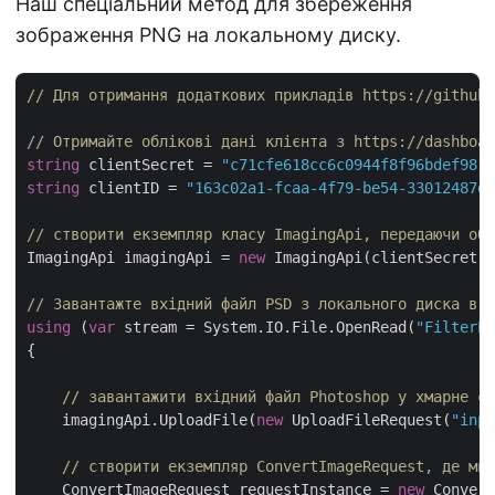
Наш спеціальний метод для збереження
зображення PNG на локальному диску.
// Для отримання додаткових прикладів https://github.
// Отримайте облікові дані клієнта з https://dashboar
string
 clientSecret = 
"c71cfe618cc6c0944f8f96bdef9813
string
 clientID = 
"163c02a1-fcaa-4f79-be54-33012487e7
// створити екземпляр класу ImagingApi, передаючи обл
ImagingApi imagingApi = 
new
 ImagingApi(clientSecret,
// Завантажте вхідний файл PSD з локального диска в е
using
 (
var
 stream = System.IO.File.OpenRead(
"FilterEf
{

// завантажити вхідний файл Photoshop у хмарне сх
    imagingApi.UploadFile(
new
 UploadFileRequest(
"inpu
// створити екземпляр ConvertImageRequest, де ми 
    ConvertImageRequest requestInstance = 
new
 Convert