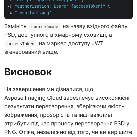
-H 
"authorization: Bearer {accessToken}"
 \

-o 
"resultant.png"
Замініть
на назву вхідного файлу
sourceImage
PSD, доступного в хмарному сховищі, а
на маркер доступу JWT,
accessToken
згенерований вище.
Висновок
На завершення ми дізналися, що
Aspose.Imaging Cloud забезпечує високоякісні
результати перетворення, зберігаючи якість
зображення, прозорість та інші важливі
атрибути під час процесу перетворення PSD у
PNG. Отже, незалежно від того, чи ви вирішите