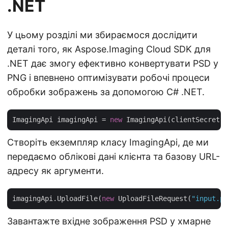
.NET
У цьому розділі ми збираємося дослідити
деталі того, як Aspose.Imaging Cloud SDK для
.NET дає змогу ефективно конвертувати PSD у
PNG і впевнено оптимізувати робочі процеси
обробки зображень за допомогою C# .NET.
ImagingApi imagingApi = 
new
 ImagingApi(clientSecret,
Створіть екземпляр класу ImagingApi, де ми
передаємо облікові дані клієнта та базову URL-
адресу як аргументи.
imagingApi.UploadFile(
new
 UploadFileRequest(
"input.ps
Завантажте вхідне зображення PSD у хмарне