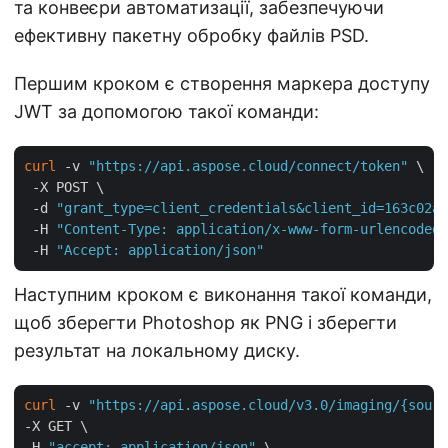
та конвеєри автоматизації, забезпечуючи
ефективну пакетну обробку файлів PSD.
Першим кроком є створення маркера доступу
JWT за допомогою такої команди:
curl
 -v 
"https://api.aspose.cloud/connect/token"
 \

 -X POST \

 -d 
"grant_type=client_credentials&client_id=163c02a1
 -H 
"Content-Type: application/x-www-form-urlencoded"
 -H 
"Accept: application/json"
Наступним кроком є виконання такої команди,
щоб зберегти Photoshop як PNG і зберегти
результат на локальному диску.
curl
 -v 
"https://api.aspose.cloud/v3.0/imaging/{sourc
-X GET \

-H 
"accept: application/json"
 \
