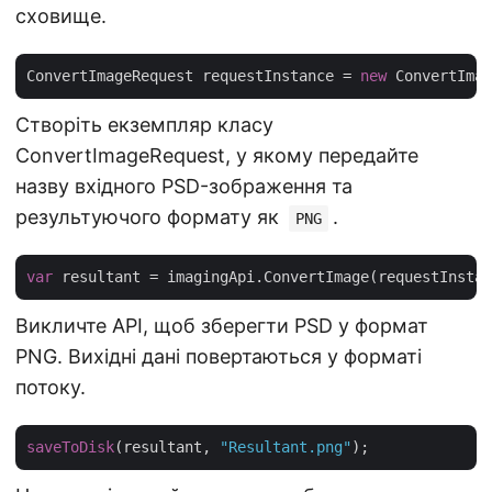
сховище.
ConvertImageRequest requestInstance = 
new
 ConvertImag
Створіть екземпляр класу
ConvertImageRequest, у якому передайте
назву вхідного PSD-зображення та
результуючого формату як
.
PNG
var
Викличте API, щоб зберегти PSD у формат
PNG. Вихідні дані повертаються у форматі
потоку.
saveToDisk
(resultant, 
"Resultant.png"