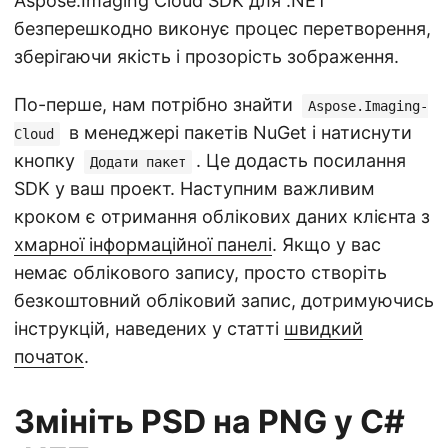
Aspose.Imaging Cloud SDK для .NET
безперешкодно виконує процес перетворення,
зберігаючи якість і прозорість зображення.
По-перше, нам потрібно знайти
Aspose.Imaging-
в менеджері пакетів NuGet і натиснути
Cloud
кнопку
. Це додасть посилання
Додати пакет
SDK у ваш проект. Наступним важливим
кроком є отримання облікових даних клієнта з
хмарної інформаційної панелі
. Якщо у вас
немає облікового запису, просто створіть
безкоштовний обліковий запис, дотримуючись
інструкцій, наведених у статті
швидкий
початок
.
Змініть PSD на PNG у C#