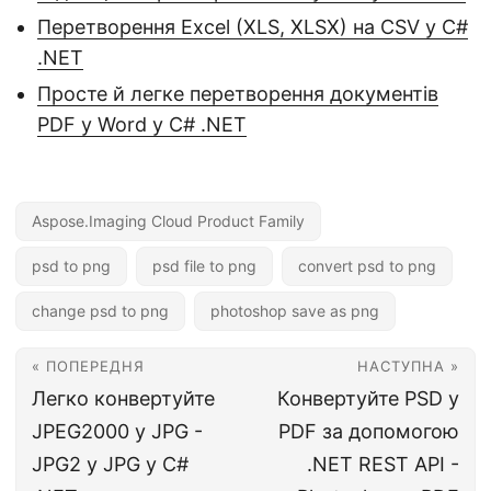
Перетворення Excel (XLS, XLSX) на CSV у C#
.NET
Просте й легке перетворення документів
PDF у Word у C# .NET
Aspose.Imaging Cloud Product Family
psd to png
psd file to png
convert psd to png
change psd to png
photoshop save as png
« ПОПЕРЕДНЯ
НАСТУПНА »
Легко конвертуйте
Конвертуйте PSD у
JPEG2000 у JPG -
PDF за допомогою
JPG2 у JPG у C#
.NET REST API -