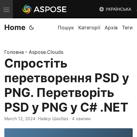
УКРАЇНСЬКА
T
o
Home
g
Пошук
Категорії
Архів
Теги
g
l
Головна
»
Aspose.Clouds
e
Спростіть
n
a
перетворення PSD у
v
i
PNG. Перетворіть
g
PSD у PNG у C# .NET
a
t
March 12, 2024
· Найєр Шахбаз · 4 хвилин
i
o