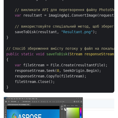
// викликати API для перетворення файлу PhotoShop
var
 resultant = imagingApi.ConvertImage(requestIn
// використовуйте спеціальний метод, щоб зберегти
    saveToDisk(resultant, 
"Resultant.png"
);

}

// Спосіб збереження вмісту потоку у файл на локально
public
static
void
saveToDisk
(
Stream responseStream,
{

var
 fileStream = File.Create(resultantFile);

    responseStream.Seek(
0
, SeekOrigin.Begin);

    responseStream.CopyTo(fileStream);

    fileStream.Close();
