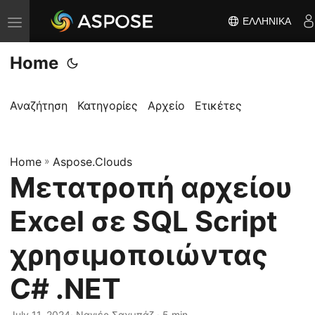
ΕΛΛΗΝΙΚΆ
Ε
ν
Home
α
λ
λ
Αναζήτηση
Κατηγορίες
Αρχείο
Ετικέτες
α
γ
Home
ή
»
Aspose.Clouds
Μετατροπή αρχείου
π
λ
Excel σε SQL Script
ο
ή
χρησιμοποιώντας
γ
C# .NET
η
σ
July 11, 2024
· Ναγιέρ Σαχμπάζ · 5 min