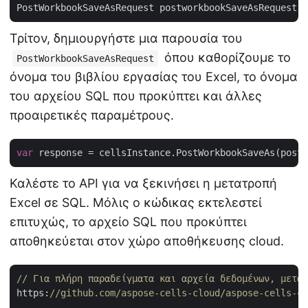
PostWorkbookSaveAsRequest postworkbookSaveAsRequest =
Τρίτον, δημιουργήστε μια παρουσία του
όπου καθορίζουμε το
PostWorkbookSaveAsRequest
όνομα του βιβλίου εργασίας του Excel, το όνομα
του αρχείου SQL που προκύπτει και άλλες
προαιρετικές παραμέτρους.
var
Καλέστε το API για να ξεκινήσει η μετατροπή
Excel σε SQL. Μόλις ο κώδικας εκτελεστεί
επιτυχώς, το αρχείο SQL που προκύπτει
αποθηκεύεται στον χώρο αποθήκευσης cloud.
// Για πλήρη παραδείγματα και αρχεία δεδομένων, μεταβ
https:
//github.com/aspose-cells-cloud/aspose-cells-cl