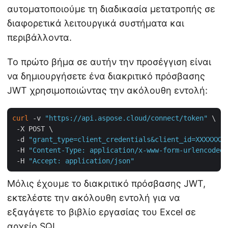
αυτοματοποιούμε τη διαδικασία μετατροπής σε
διαφορετικά λειτουργικά συστήματα και
περιβάλλοντα.
Το πρώτο βήμα σε αυτήν την προσέγγιση είναι
να δημιουργήσετε ένα διακριτικό πρόσβασης
JWT χρησιμοποιώντας την ακόλουθη εντολή:
curl
 -v 
"https://api.aspose.cloud/connect/token"
 \

 -X POST \

 -d 
"grant_type=client_credentials&client_id=XXXXXXX-
 -H 
"Content-Type: application/x-www-form-urlencoded"
 -H 
"Accept: application/json"
Μόλις έχουμε το διακριτικό πρόσβασης JWT,
εκτελέστε την ακόλουθη εντολή για να
εξαγάγετε το βιβλίο εργασίας του Excel σε
αρχείο SQL.