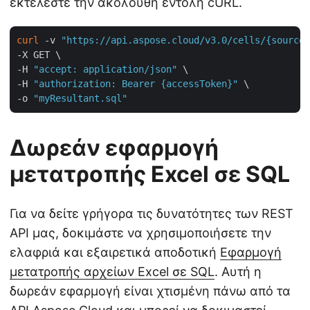
εκτελέστε την ακόλουθη εντολή cURL.
curl
 -v 
"https://api.aspose.cloud/v3.0/cells/{sourceF
-X GET \

-H 
"accept: application/json"
 \

-H 
"authorization: Bearer {accessToken}"
 \

-o 
"myResultant.sql"
Δωρεάν εφαρμογή
μετατροπής Excel σε SQL
Για να δείτε γρήγορα τις δυνατότητες των REST
API μας, δοκιμάστε να χρησιμοποιήσετε την
ελαφριά και εξαιρετικά αποδοτική
Εφαρμογή
μετατροπής αρχείων Excel σε SQL
. Αυτή η
δωρεάν εφαρμογή είναι χτισμένη πάνω από τα