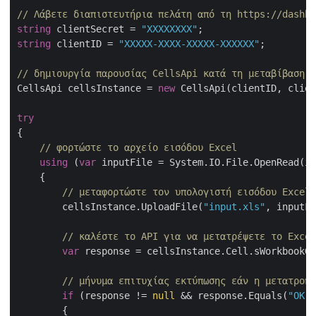
// Λάβετε διαπιστευτήρια πελάτη από τη https://dashbo
string
 clientSecret = 
"XXXXXXXX"
string
 clientID = 
"XXXXX-XXXX-XXXXX-XXXXXX"
;

// δημιουργία παρουσίας CellsApi κατά τη μεταβίβαση C
CellsApi cellsInstance = 
new
 CellsApi(clientID, clien
try
{

// φορτώστε το αρχείο εισόδου Excel
using
 (
var
 inputFile = System.IO.File.OpenRead(in
    {

// μεταφορτώστε τον υπολογιστή εισόδου Excel 
        cellsInstance.UploadFile(
"input.xls"
, inputFi
// καλέστε το API για να μετατρέψετε το Excel
var
 response = cellsInstance.Cell.sWorkbookGe
// μήνυμα επιτυχίας εκτύπωσης εάν η μετατροπή
if
 (response != 
null
 && response.Equals(
"OK"
)
        {
