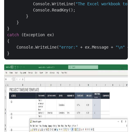
           Console.WriteLine(
"The Excel workbook to S
           Console.ReadKey();

        }

    }

catch
 (Exception ex)

{

    Console.WriteLine(
"error:"
 + ex.Message + 
"\n"
 + 