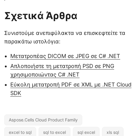
Σχετικά Άρθρα
Συνιστούμε ανεπιφύλακτα να επισκεφτείτε τα
παρακάτω ιστολόγια:
Μετατροπέας DICOM σε JPEG σε C# .NET
Απλοποιήστε τη μετατροπή PSD σε PNG
χρησιμοποιώντας C# .NET
Εύκολη μετατροπή PDF σε XML με .NET Cloud
SDK
Aspose.Cells Cloud Product Family
excel to sql
sql to excel
sql excel
xls sql