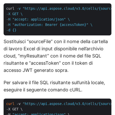
curl
-v "https://api.aspose.cloud/v3.0/cells/{sourceF
-X GET \

-H "accept: application/json" \

-H "authorization: Bearer {accessToken}" \

-d {}
Sostituisci “sourceFile” con il nome della cartella
di lavoro Excel di input disponibile nell’archivio
cloud, “myResultant” con il nome del file SQL
risultante e “accessToken” con il token di
accesso JWT generato sopra.
Per salvare il file SQL risultante sull’unità locale,
eseguire il seguente comando cURL.
curl
 -v 
"https://api.aspose.cloud/v3.0/cells/{sourceF
-X GET \

-H 
"accept: application/json"
 \
