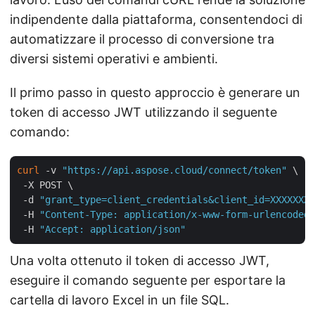
indipendente dalla piattaforma, consentendoci di
automatizzare il processo di conversione tra
diversi sistemi operativi e ambienti.
Il primo passo in questo approccio è generare un
token di accesso JWT utilizzando il seguente
comando:
curl
 -v 
"https://api.aspose.cloud/connect/token"
 \

 -X POST \

 -d 
"grant_type=client_credentials&client_id=XXXXXXX-
 -H 
"Content-Type: application/x-www-form-urlencoded"
 -H 
"Accept: application/json"
Una volta ottenuto il token di accesso JWT,
eseguire il comando seguente per esportare la
cartella di lavoro Excel in un file SQL.