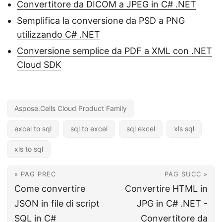
Convertitore da DICOM a JPEG in C# .NET
Semplifica la conversione da PSD a PNG
utilizzando C# .NET
Conversione semplice da PDF a XML con .NET
Cloud SDK
Aspose.Cells Cloud Product Family
excel to sql
sql to excel
sql excel
xls sql
xls to sql
« PAG PREC
PAG SUCC »
Come convertire
Convertire HTML in
JSON in file di script
JPG in C# .NET -
SQL in C#
Convertitore da