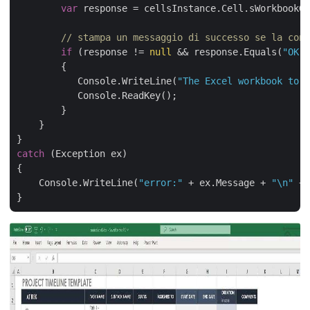
var
 response = cellsInstance.Cell.sWorkbookGe
// stampa un messaggio di successo se la conv
if
 (response != 
null
 && response.Equals(
"OK"
)
        {

           Console.WriteLine(
"The Excel workbook to S
           Console.ReadKey();

        }

    }

catch
 (Exception ex)

{

    Console.WriteLine(
"error:"
 + ex.Message + 
"\n"
 + 