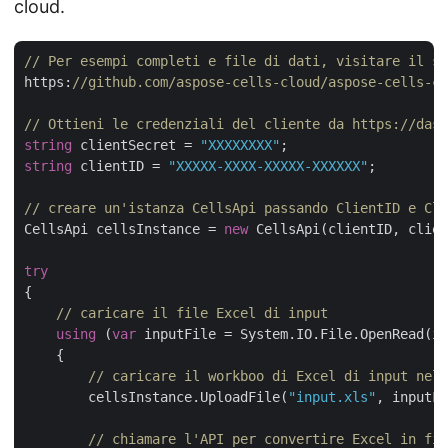
cloud.
// Per esempi completi e file di dati, visitare il si
https:
//github.com/aspose-cells-cloud/aspose-cells-cl
// Ottieni le credenziali del cliente da https://dash
string
 clientSecret = 
"XXXXXXXX"
string
 clientID = 
"XXXXX-XXXX-XXXXX-XXXXXX"
;

// creare un'istanza CellsApi passando ClientID e Cli
CellsApi cellsInstance = 
new
 CellsApi(clientID, clien
try
{

// caricare il file Excel di input
using
 (
var
 inputFile = System.IO.File.OpenRead(in
    {

// caricare il workboo di Excel di input nell
        cellsInstance.UploadFile(
"input.xls"
, inputFi
// chiamare l'API per convertire Excel in fil