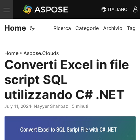
ITALIANO
V
ä
Home
x
Ricerca
Categorie
Archivio
Tag
l
a
Home
»
Aspose.Clouds
n
Converti Excel in file
a
v
script SQL
i
g
utilizzando C# .NET
e
July 11, 2024
· Nayyer Shahbaz · 5 minuti
r
i
n
g