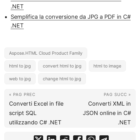
.NET
Semplifica la conversione da JPG a PDF in C#
.NET
Aspose.HTML Cloud Product Family
html to jpg
convert html to jpg
html to image
web to jpg
change html to jpg
« PAG PREC
PAG SUCC »
Converti Excel in file
Converti XML in
script SQL
JSON online in C#
utilizzando C# .NET
.NET