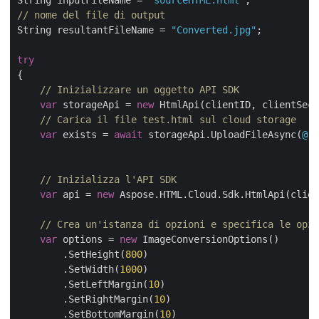
String inputFileName = 
"sourceHTML.html"
// nome del file di output
String resultantFileName = 
"Converted.jpg"
;

try
{

// Inizializzare un oggetto API SDK
var
 storageApi = 
new
 HtmlApi(clientID, clientSecr
// Carica il file test.html sul cloud storage
var
 exists = 
await
 storageApi.UploadFileAsync(
@"C
// Inizializza l'API SDK
var
 api = 
new
 Aspose.HTML.Cloud.Sdk.HtmlApi(clien
// Crea un'istanza di opzioni e specifica le opz
var
 options = 
new
 ImageConversionOptions()

        .SetHeight(
800
)

        .SetWidth(
1000
)

        .SetLeftMargin(
10
)

        .SetRightMargin(
10
)

        .SetBottomMargin(
10
)
