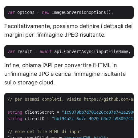
var
 options = 
new
Facoltativamente, possiamo definire i dettagli dei
margini per l’immagine JPEG risultante.
var
 result = 
await
Infine, chiama l’API per convertire l’HTML in
un’immagine JPG e carica l’immagine risultante
sullo storage cloud.
// per esempi completi, visita https://github.com/asp
string
 clientSecret = 
"1c9379bb7d701c26cc87e741a29987
string
 clientID = 
"bbf94a2c-6d7e-4020-b4d2-b980974137
// nome del file HTML di input