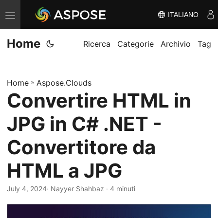
ITALIANO
V
ä
Home
x
Ricerca
Categorie
Archivio
Tag
l
a
Home
»
Aspose.Clouds
n
Convertire HTML in
a
v
JPG in C# .NET -
i
g
Convertitore da
e
HTML a JPG
r
i
July 4, 2024
· Nayyer Shahbaz · 4 minuti
n
g