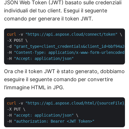
JSON Web Token (JWT) basato sulle credenziali
individuali del tuo client. Esegui il seguente
comando per generare il token JWT.
curl
 -v 
"https://api.aspose.cloud/connect/token"
 \

-X POST \

-d 
"grant_type=client_credentials&client_id=bbf94a2c-
-H 
"Content-Type: application/x-www-form-urlencoded"
 
-H 
"Accept: application/json"
Ora che il token JWT è stato generato, dobbiamo
eseguire il seguente comando per convertire
l’immagine HTML in JPG.
curl
 -v 
"https://api.aspose.cloud/html/{sourceFile}/c
-X PUT \

-H 
"accept: application/json"
 \

-H 
"authorization: Bearer <JWT Token>"