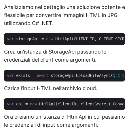
Analizziamo nel dettaglio una soluzione potente e
flessibile per convertire immagini HTML in JPG
utilizzando C# .NET.
var
 storageApi = 
new
Crea un’istanza di StorageApi passando le
credenziali del client come argomenti.
var
 exists = 
await
 storageApi.UploadFileAsync(
@"C:\Us
Carica l’input HTML nell’archivio cloud.
var
 api = 
new
Ora creiamo un’istanza di HtmlApi in cui passiamo
le credenziali di input come argomenti.