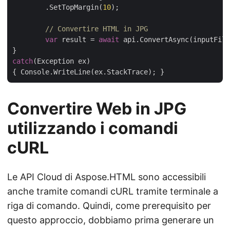
        .SetTopMargin(
10
);

// Convertire HTML in JPG
var
 result = 
await
 api.ConvertAsync(inputFile
catch
(Exception ex)

Convertire Web in JPG
utilizzando i comandi
cURL
Le API Cloud di Aspose.HTML sono accessibili
anche tramite comandi cURL tramite terminale a
riga di comando. Quindi, come prerequisito per
questo approccio, dobbiamo prima generare un