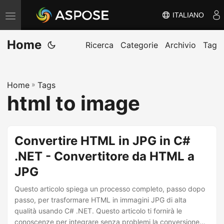
ITALIANO
V
ä
Home
x
Ricerca
Categorie
Archivio
Tag
l
a
Home
»
Tags
n
html to image
a
v
i
Convertire HTML in JPG in C#
g
.NET - Convertitore da HTML a
e
JPG
r
i
Questo articolo spiega un processo completo, passo dopo
n
passo, per trasformare HTML in immagini JPG di alta
qualità usando C# .NET. Questo articolo ti fornirà le
g
conoscenze per integrare senza problemi la conversione