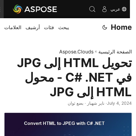
عربي
T
o
Home
يبحث
فئات
أرشيف
العلامات
g
g
l
الصفحة الرئيسية
»
Aspose.Clouds
e
تحويل HTML إلى JPG
n
a
في C# .NET - محول
v
i
HTML إلى JPG
g
July 4, 2024
· ناير شهباز · بضع ثوان
a
t
i
o