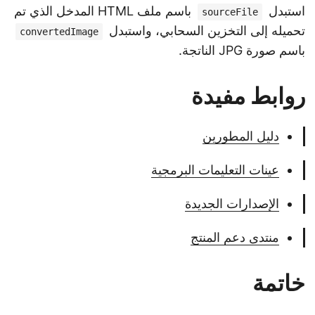
استبدل
باسم ملف HTML المدخل الذي تم
sourceFile
تحميله إلى التخزين السحابي، واستبدل
convertedImage
باسم صورة JPG الناتجة.
روابط مفيدة
دليل المطورين
عينات التعليمات البرمجية
الإصدارات الجديدة
منتدى دعم المنتج
خاتمة