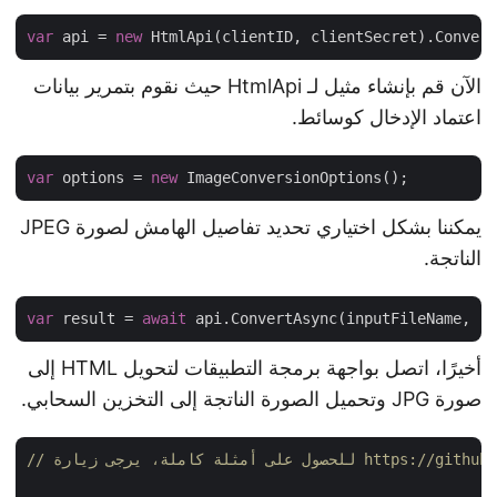
var
 api = 
new
الآن قم بإنشاء مثيل لـ HtmlApi حيث نقوم بتمرير بيانات
اعتماد الإدخال كوسائط.
var
 options = 
new
يمكننا بشكل اختياري تحديد تفاصيل الهامش لصورة JPEG
الناتجة.
var
 result = 
await
أخيرًا، اتصل بواجهة برمجة التطبيقات لتحويل HTML إلى
صورة JPG وتحميل الصورة الناتجة إلى التخزين السحابي.
https://github.com/aspo