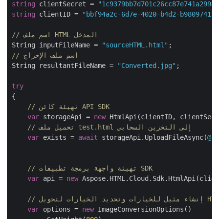
string
 clientSecret = 
"1c9379bb7d701c26cc87e741a299
string
 clientID = 
"bbf94a2c-6d7e-4020-b4d2-b9809741
// اسم ملف HTML المدخل
String inputFileName = 
"sourceHTML.html"
// اسم ملف الإخراج
String resultantFileName = 
"Converted.jpg"
;

try
{

// تهيئة كائن API SDK
var
 storageApi = 
new
 HtmlApi(clientID, clientSec
// تحميل ملف test.html إلى التخزين السحابي
var
 exists = 
await
 storageApi.UploadFileAsync(
@
// تهيئة واجهة برمجة تطبيقات SDK
var
 api = 
new
 Aspose.HTML.Cloud.Sdk.HtmlApi(clie
var
 options = 
new
 ImageConversionOptions()
