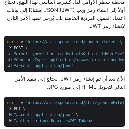
محطة سطر الأوامر. لذا، كشرط أساسي لهذا النهج، نحتاج
أولاً إلى إنشاء رمز ويب JSON (JWT) استنادًا إلى بيانات
اعتماد العميل الفردية الخاصة بك. يُرجى تنفيذ الأمر التالي
لإنشاء رمز JWT.
curl
 -v 
"https://api.aspose.cloud/connect/token"
 \

-X POST \

-d 
"grant_type=client_credentials&client_id=bbf94a2
-H 
"Content-Type: application/x-www-form-urlencoded
-H 
"Accept: application/json"
الآن بعد أن تم إنشاء رمز JWT، نحتاج إلى تنفيذ الأمر
التالي لتحويل HTML إلى صورة JPG.
curl
 -v 
"https://api.aspose.cloud/html/{sourceFile}
-X PUT \

-H 
"accept: application/json"
 \

-H 
"authorization: Bearer <JWT Token>"