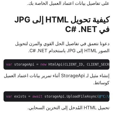
على تفاصيل بيانات اعتماد العميل الخاصة بك.
كيفية تحويل HTML إلى JPG
في C# .NET
دعونا نتعمق في تفاصيل الحل القوي والمرن لتحويل
الصور HTML إلى JPG باستخدام C# .NET.
var
 storageApi = 
new
إنشاء مثيل لـ StorageApi أثناء تمرير بيانات اعتماد العميل
كوسائط.
var
 exists = 
await
 storageApi.UploadFileAsync(
@"C:\
تحميل HTML المُدخل إلى التخزين السحابي.