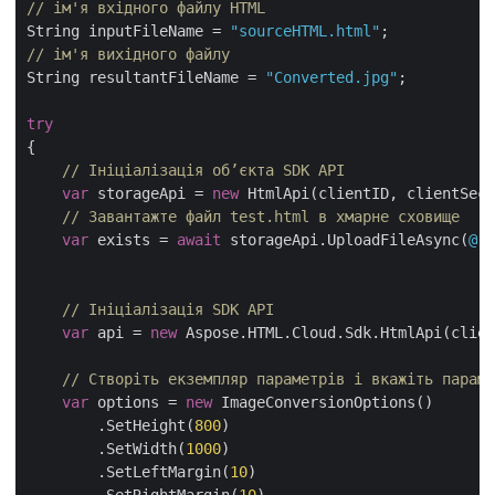
// ім'я вхідного файлу HTML
String inputFileName = 
"sourceHTML.html"
// ім'я вихідного файлу
String resultantFileName = 
"Converted.jpg"
;

try
{

// Ініціалізація об’єкта SDK API
var
 storageApi = 
new
 HtmlApi(clientID, clientSecr
// Завантажте файл test.html в хмарне сховище
var
 exists = 
await
 storageApi.UploadFileAsync(
@"C
// Ініціалізація SDK API
var
 api = 
new
 Aspose.HTML.Cloud.Sdk.HtmlApi(clien
// Створіть екземпляр параметрів і вкажіть параме
var
 options = 
new
 ImageConversionOptions()

        .SetHeight(
800
)

        .SetWidth(
1000
)

        .SetLeftMargin(
10
)
