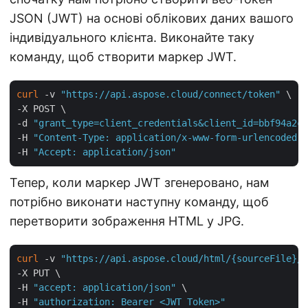
JSON (JWT) на основі облікових даних вашого
індивідуального клієнта. Виконайте таку
команду, щоб створити маркер JWT.
curl
 -v 
"https://api.aspose.cloud/connect/token"
 \

-X POST \

-d 
"grant_type=client_credentials&client_id=bbf94a2c-
-H 
"Content-Type: application/x-www-form-urlencoded"
 
-H 
"Accept: application/json"
Тепер, коли маркер JWT згенеровано, нам
потрібно виконати наступну команду, щоб
перетворити зображення HTML у JPG.
curl
 -v 
"https://api.aspose.cloud/html/{sourceFile}/c
-X PUT \

-H 
"accept: application/json"
 \

-H 
"authorization: Bearer <JWT Token>"