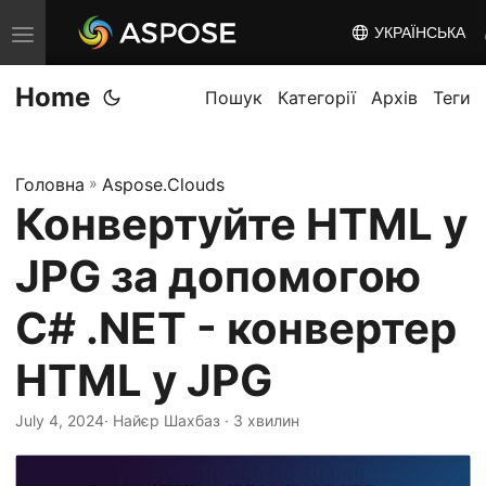
УКРАЇНСЬКА
T
o
Home
g
Пошук
Категорії
Архів
Теги
g
l
Головна
»
Aspose.Clouds
e
Конвертуйте HTML у
n
a
JPG за допомогою
v
i
C# .NET - конвертер
g
HTML у JPG
a
t
July 4, 2024
· Найєр Шахбаз · 3 хвилин
i
o