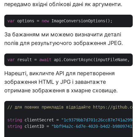
передамо вхідні облікові дані як аргументи.
var
 options = 
new
За бажанням ми можемо визначити деталі
полів для результуючого зображення JPEG.
var
 result = 
await
Нарешті, викличте API для перетворення
зображення HTML у JPG і завантажте
отримане зображення в хмарне сховище.
// для повних прикладів відвідайте https://github.com
string
 clientSecret = 
"1c9379bb7d701c26cc87e741a29987
string
 clientID = 
"bbf94a2c-6d7e-4020-b4d2-b980974137