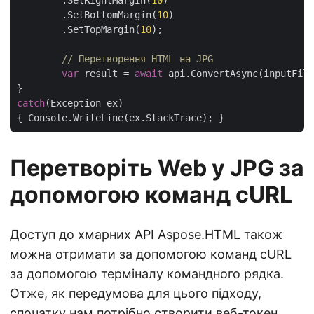
        .SetRightMargin(
10
)

        .SetBottomMargin(
10
)

        .SetTopMargin(
10
);

// Перетворення HTML на JPG
var
 result = 
await
 api.ConvertAsync(inputFile
catch
(Exception ex)

Перетворіть Web у JPG за
допомогою команд cURL
Доступ до хмарних API Aspose.HTML також
можна отримати за допомогою команд cURL
за допомогою терміналу командного рядка.
Отже, як передумова для цього підходу,
спочатку нам потрібно створити веб-токен