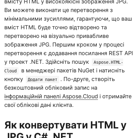
вмісту HTML у високоякісні зображення JPG.
Ви можете виконати це перетворення з
мінімальними зусиллями, гарантуючи, що ваш
вміст HTML буде точно відтворено та
перетворено на візуально привабливе
зображення JPG. Першим кроком у процесі
перетворення є додавання посилання REST API
у проект .NET. Здійсніть пошук
Aspose.HTML-
в менеджері пакетів NuGet і натисніть
Cloud
кнопку
. По-друге, створіть
Додати пакет
безкоштовний обліковий запис на
інформаційній панелі Aspose.Cloud
і отримайте
свої облікові дані клієнта.
Як конвертувати HTML у
JPG у C# .NET