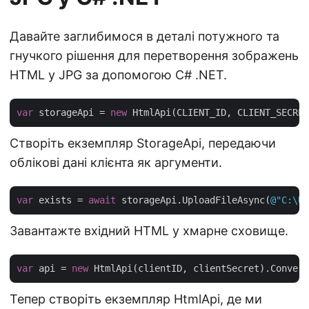
Давайте заглибимося в деталі потужного та
гнучкого рішення для перетворення зображень
HTML у JPG за допомогою C# .NET.
var
 storageApi = 
new
Створіть екземпляр StorageApi, передаючи
облікові дані клієнта як аргументи.
var
 exists = 
await
 storageApi.UploadFileAsync(
@"C:\Us
Завантажте вхідний HTML у хмарне сховище.
var
 api = 
new
Тепер створіть екземпляр HtmlApi, де ми