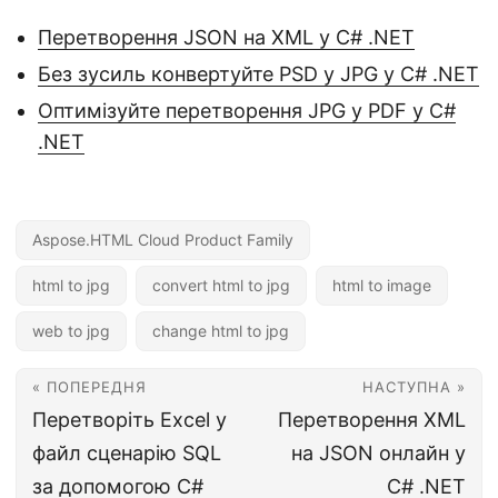
Перетворення JSON на XML у C# .NET
Без зусиль конвертуйте PSD у JPG у C# .NET
Оптимізуйте перетворення JPG у PDF у C#
.NET
Aspose.HTML Cloud Product Family
html to jpg
convert html to jpg
html to image
web to jpg
change html to jpg
« ПОПЕРЕДНЯ
НАСТУПНА »
Перетворіть Excel у
Перетворення XML
файл сценарію SQL
на JSON онлайн у
за допомогою C#
C# .NET