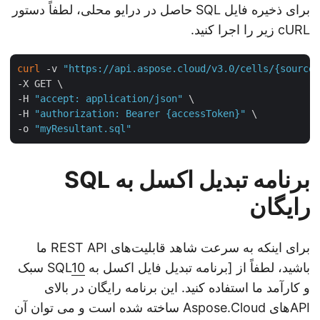
برای ذخیره فایل SQL حاصل در درایو محلی، لطفاً دستور
cURL زیر را اجرا کنید.
curl
 -v 
"https://api.aspose.cloud/v3.0/cells/{sourc
-X GET \

-H 
"accept: application/json"
 \

-H 
"authorization: Bearer {accessToken}"
 \

-o 
"myResultant.sql"
برنامه تبدیل اکسل به SQL
رایگان
برای اینکه به سرعت شاهد قابلیت‌های REST API ما
باشید، لطفاً از [برنامه تبدیل فایل اکسل به SQL
10
سبک
و کارآمد ما استفاده کنید. این برنامه رایگان در بالای
APIهای Aspose.Cloud ساخته شده است و می توان آن