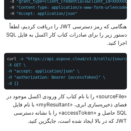
 -d 
"grant_type=client_credentials&client_id=XXXXXX
 -H 
"Content-Type: application/x-www-form-urlencode
 -H 
"Accept: application/json"
هنگامی که رمز دسترسی JWT را دریافت کردیم، لطفاً
دستور زیر را برای صادرات کتاب کار اکسل به فایل SQL
اجرا کنید.
curl
-v "https://api.aspose.cloud/v3.0/cells/{source
-X GET \

-H "accept: application/json" \

-H "authorization: Bearer {accessToken}" \

-d {}
«sourceFile» را با نام کتاب کار ورودی اکسل موجود در
فضای ذخیره‌سازی ابری، «myResultant» با نام فایل
SQL حاصل و «accessToken» را با نشانه دسترسی
JWT که در بالا ایجاد شده است، جایگزین کنید.