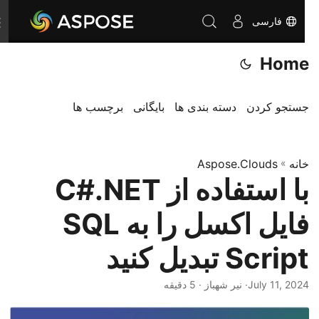
فارسی
T
o
Home
g
g
l
جستجو کردن
دسته بندی ها
بایگانی
برچسب ها
e
n
خانه
»
Aspose.Clouds
a
با استفاده از C#.NET
v
i
فایل اکسل را به SQL
g
a
Script تبدیل کنید
t
i
July 11, 2024
· نیر شهباز · 5 دقیقه
o