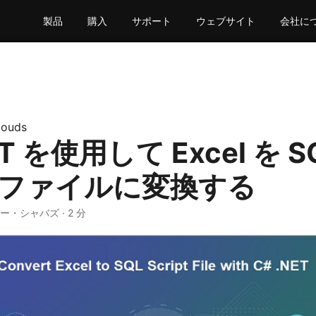
製品
購入
サポート
ウェブサイト
会社に
louds
ET を使用して Excel を 
 ファイルに変換する
ヤー・シャバズ · 2 分