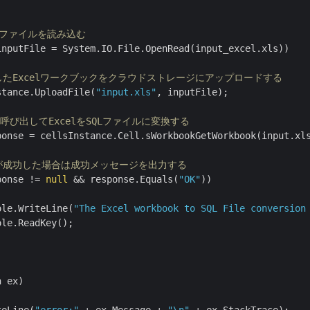
elファイルを読み込む
inputFile = System.IO.File.OpenRead(input_excel.xls))

力したExcelワークブックをクラウドストレージにアップロードする
stance.UploadFile(
"input.xls"
, inputFile);

Iを呼び出してExcelをSQLファイルに変換する
ponse = cellsInstance.Cell.sWorkbookGetWorkbook(input.xl
換が成功した場合は成功メッセージを出力する
ponse != 
null
 && response.Equals(
"OK"
))

ole.WriteLine(
"The Excel workbook to SQL File conversion
le.ReadKey();

 ex)
