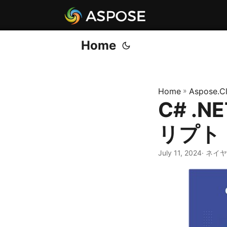
Home
Home
»
Aspose.C
C# .N
リプト
July 11, 2024
· ネイ