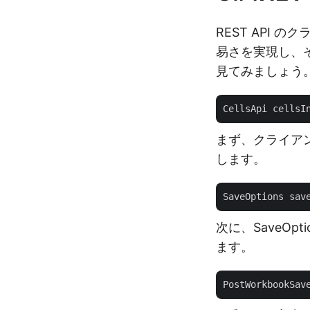
REST API
易さを実現し、そ
見てみましょう
CellsApi cellsI
まず、クライアン
します。
SaveOptions sav
次に、SaveO
ます。
PostWorkbookSav