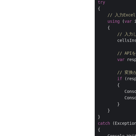
try
{

// 入力Exc
using
 (
var
 
    {

// 入
        cellsIn
// AP
var
 res
// 変
if
 (res
        {

           Cons
           Conso
        }

    }

catch
 (Exception
{
