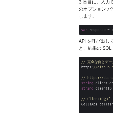
3 番目に、入力 
のオプション 
します。
var
API を呼び出し
と、結果の SQ
// 完全な例とデ
https:
//github.
// https://d
string
 clientSe
string
 clientID
// ClientIDと
CellsApi cellsI