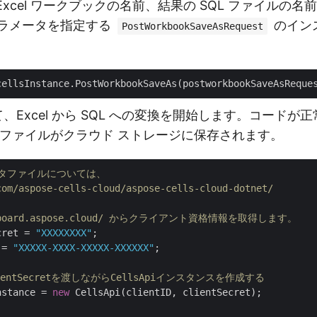
Excel ワークブックの名前、結果の SQL ファイルの
パラメータを指定する
のイン
PostWorkbookSaveAsRequest
て、Excel から SQL への変換を開始します。コード
L ファイルがクラウド ストレージに保存されます。
ータファイルについては、 
com/aspose-cells-cloud/aspose-cells-cloud-dotnet/
ashboard.aspose.cloud/ からクライアント資格情報を取得します。
cret = 
"XXXXXXXX"
 = 
"XXXXX-XXXX-XXXXX-XXXXXX"
;

ClientSecretを渡しながらCellsApiインスタンスを作成する
nstance = 
new
 CellsApi(clientID, clientSecret);
