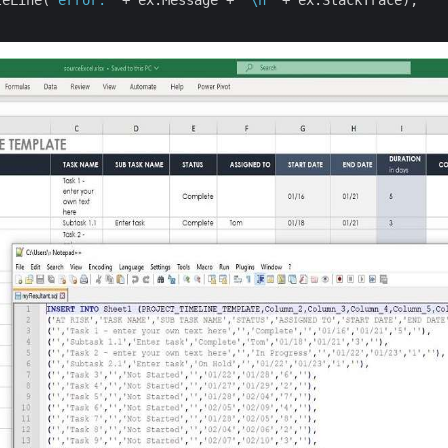
teLine(
"error:"
 + ex.Message + 
"\n"
 + ex.StackTrace);
