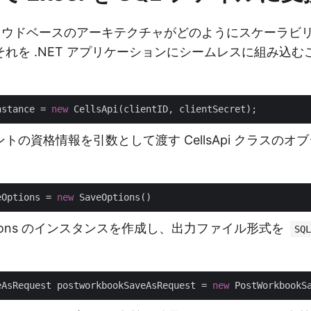
 のクラウドベースのアーキテクチャがどのようにスケーラ
れを .NET アプリケーションにシームレスに組み込
。
nstance = 
new
トの資格情報を引数として渡す CellsApi クラスのオ
eOptions = 
new
ptions のインスタンスを作成し、出力ファイル形式を
SQL
eAsRequest postworkbookSaveAsRequest = 
new