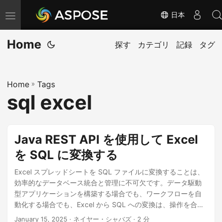
日本
ナ
ビ
Home
ゲ
探す
カテゴリ
記録
タグ
ー
シ
Home
»
Tags
ョ
sql excel
ン
の
切
Java REST API を使用して Excel
り
を SQL に変換する
替
え
Excel スプレッドシートを SQL ファイルに変換することは、
効率的なデータベース統合と管理に不可欠です。データ駆動
型アプリケーションを構築する場合でも、ワークフローを自
動化する場合でも、Excel から SQL への変換は、操作を合理
化し、データの有用性を最大限に高める信頼性の高い方法を
January 15, 2025
· ネイヤー・シャバズ · 2 分