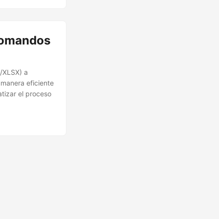
 comandos
S/XLSX) a
 manera eficiente
tizar el proceso