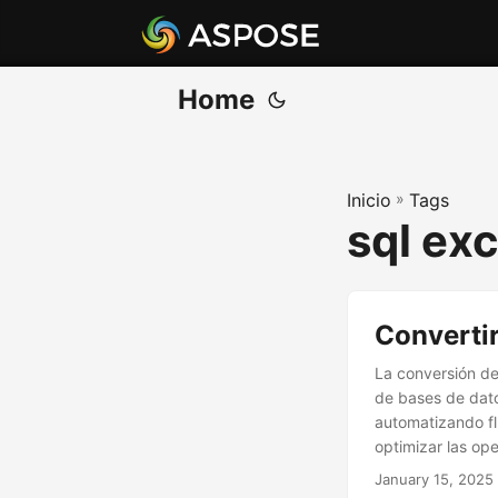
Home
Inicio
»
Tags
sql exc
Convertir
La conversión de
de bases de dato
automatizando fl
optimizar las ope
January 15, 2025