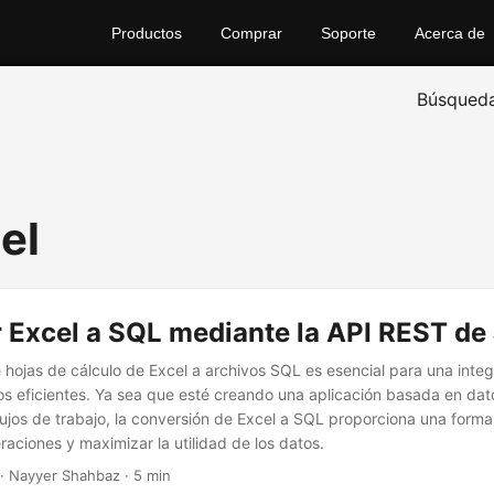
Productos
Comprar
Soporte
Acerca de
Búsqued
el
 Excel a SQL mediante la API REST de
 hojas de cálculo de Excel a archivos SQL es esencial para una integ
s eficientes. Ya sea que esté creando una aplicación basada en dat
ujos de trabajo, la conversión de Excel a SQL proporciona una forma
raciones y maximizar la utilidad de los datos.
· Nayyer Shahbaz · 5 min