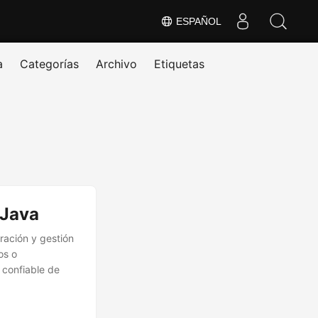
ESPAÑOL
a
Categorías
Archivo
Etiquetas
 Java
ración y gestión
os o
 confiable de