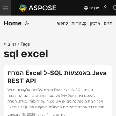
עִברִית
T
o
Home
תגים
ארכיון
קטגוריות
לחפש
g
g
l
Tags
»
דף בית
e
sql excel
n
a
v
המרת Excel ל-SQL באמצעות Java
i
REST API
g
a
המרת גיליונות אלקטרוניים של Excel לקובצי SQL חיונית
לאינטגרציה וניהול יעיל של מסדי נתונים. בין אם אתה בונה
t
אפליקציה מונעת נתונים או אוטומציה של זרימות עבודה, המרת
i
Excel ל-SQL מספקת דרך אמינה לייעל את הפעולות ולמקסם את
o
תועלת הנתונים.
· ניייר שהבז · 4 דקות
January 15, 2025