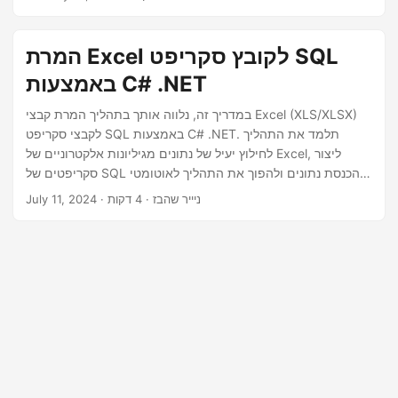
n
המרת Excel לקובץ סקריפט SQL
באמצעות C# .NET
במדריך זה, נלווה אותך בתהליך המרת קבצי Excel (XLS/XLSX)
לקבצי סקריפט SQL באמצעות C# .NET. תלמד את התהליך
לחילוץ יעיל של נתונים מגיליונות אלקטרוניים של Excel, ליצור
סקריפטים של SQL להכנסת נתונים ולהפוך את התהליך לאוטומטי
לשיפור הפרודוקטיביות באמצעות .NET REST API.
· ניייר שהבז · 4 דקות
July 11, 2024