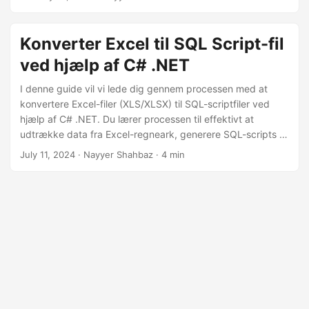
maksimere datanytten.
Konverter Excel til SQL Script-fil
ved hjælp af C# .NET
I denne guide vil vi lede dig gennem processen med at
konvertere Excel-filer (XLS/XLSX) til SQL-scriptfiler ved
hjælp af C# .NET. Du lærer processen til effektivt at
udtrække data fra Excel-regneark, generere SQL-scripts til
dataindsættelse og automatisere processen for forbedret
July 11, 2024
· Nayyer Shahbaz · 4 min
produktivitet ved hjælp af .NET REST API.