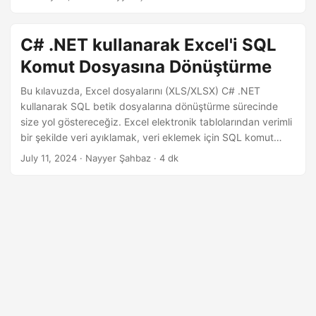
i
üst düzeye çıkarmak için güvenilir bir yol sağlar.
r
C# .NET kullanarak Excel'i SQL
Komut Dosyasına Dönüştürme
Bu kılavuzda, Excel dosyalarını (XLS/XLSX) C# .NET
kullanarak SQL betik dosyalarına dönüştürme sürecinde
size yol göstereceğiz. Excel elektronik tablolarından verimli
bir şekilde veri ayıklamak, veri eklemek için SQL komut
dosyaları oluşturmak ve .NET REST API’yi kullanarak
July 11, 2024
· Nayyer Şahbaz · 4 dk
gelişmiş üretkenlik için süreci otomatikleştirmek için
gereken süreci öğreneceksiniz.