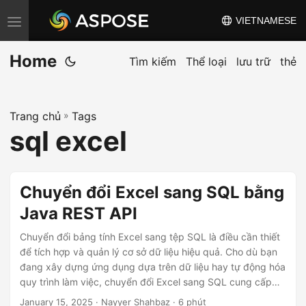
VIETNAMESE
C
h
Home
u
Tìm kiếm
Thể loại
lưu trữ
thẻ
y
ể
Trang chủ
»
Tags
n
sql excel
đ
ổ
i
Chuyển đổi Excel sang SQL bằng
đ
Java REST API
i
ề
Chuyển đổi bảng tính Excel sang tệp SQL là điều cần thiết
u
để tích hợp và quản lý cơ sở dữ liệu hiệu quả. Cho dù bạn
đang xây dựng ứng dụng dựa trên dữ liệu hay tự động hóa
h
quy trình làm việc, chuyển đổi Excel sang SQL cung cấp
ư
một cách đáng tin cậy để hợp lý hóa các hoạt động và tối
January 15, 2025
· Nayyer Shahbaz · 6 phút