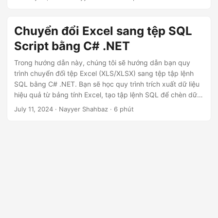
ớ
đa hóa tiện ích dữ liệu.
n
Chuyển đổi Excel sang tệp SQL
g
Script bằng C# .NET
Trong hướng dẫn này, chúng tôi sẽ hướng dẫn bạn quy
trình chuyển đổi tệp Excel (XLS/XLSX) sang tệp tập lệnh
SQL bằng C# .NET. Bạn sẽ học quy trình trích xuất dữ liệu
hiệu quả từ bảng tính Excel, tạo tập lệnh SQL để chèn dữ
liệu và tự động hóa quy trình để cải thiện năng suất bằng
July 11, 2024
· Nayyer Shahbaz · 6 phút
.NET REST API.