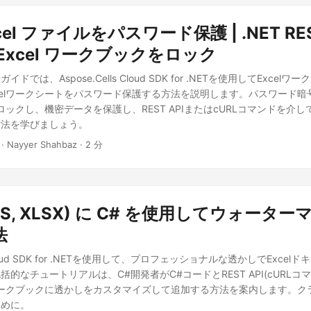
xcel ファイルをパスワード保護 | .NET RES
Excel ワークブックをロック
ドでは、Aspose.Cells Cloud SDK for .NETを使用してExcel
celワークシートをパスワード保護する方法を説明します。パスワード暗
をロックし、機密データを保護し、REST APIまたはcURLコマンドを介
方法を学びましょう。
· Nayyer Shahbaz · 2 分
(XLS, XLSX) に C# を使用してウォータ
法
ls Cloud SDK for .NETを使用して、プロフェッショナルな透かしでExce
的なチュートリアルは、C#開発者がC#コードとREST API(cURLコ
lワークブックに透かしをカスタマイズして追加する方法を案内します。ク
ために。