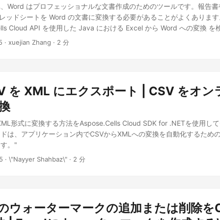
、Word はプロフェッショナルな文書作成のためのツールです。報告
のスプレッドシートを Word の文書に変換する必要があることがよくありま
ells Cloud API を使用した Java における Excel から Word への変
L の両アプローチをカバーし、Java アプリケーション向けの柔軟なソリ
5
· xuejian Zhang · 2 分
なガイドに従って、XLS/XLSX ファイルを完全にフォーマットされた W
 Excel から Word へのコンバータ を開発してください。文書生成、レポ
最適です。 Java 用 Excel から Word への変換 API Java で Exce
から Word への変換 API Aspose.Cells Cloud SDK for Java は、Excel
SV を XML にエクスポート | CSV をオ
換できる強力なクラウドベース API です。この Java SDK は、す
イアウトを保持しながら、Excel から Word への変換自動化を簡素化
変換
最小限のコードで実装できます。このガイドでは、設定手順、変換オプ
L形式に変換する方法をAspose.Cells Cloud SDK for .NETを使
、Aspose.
ドは、アプリケーション内でCSVからXMLへの変換を自動化するため
す。"
5
· \"Nayyer Shahbaz\" · 2 分
elでのウォーターマークの追加または削除を