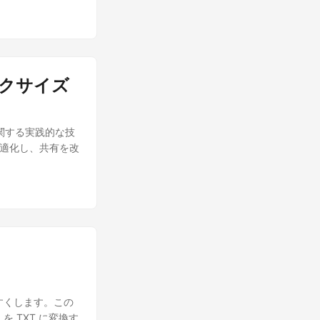
ックサイズ
に関する実践的な技
ジを最適化し、共有を改
やすくします。この
SX) を TXT に変換す