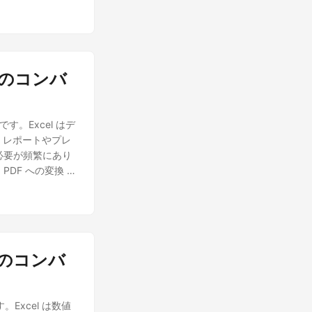
。高度な AI 翻訳
実装を紹介しま
を実装し、コンテキ
トに変換できま
するアプリケーシ
Fへのコンバ
ファイルを翻訳する
 AI アルゴリズムを利
I を提供しま
す。Excel はデ
専門用語を保持
。レポートやプレ
ラを管理する手間な
る必要が頻繁にあり
方法を提供しま
ら PDF への変換 方
ントを作成する クラ
a アプリケーショ
DK をインストールす
X ファイルを高品
イルを翻訳する 以
う。レポート生成の自
す。
Excel to PDF
 は、Excel ファイルを
Cへのコンバ
 は、すべての書式、
を簡素化します。変
す。Excel は数値