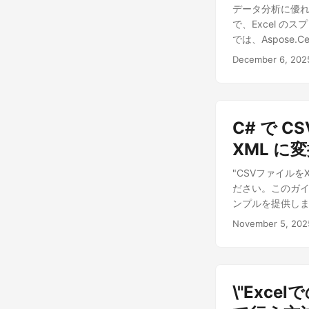
データ分析に優れ
で、Excel 
では、Aspose.C
ベースと cUR
December 6, 202
ます。 この包括的
する Java の
ンテーションの自動化に
Java 用 Excel 
C# で C
書にシームレスに変
ト、スタイル、レ
XML に
スは効率的で、
"CSVファイルをXM
ンドリングを含めて
ださい。このガイ
ンプルを提供しま
November 5, 202
\"Exc