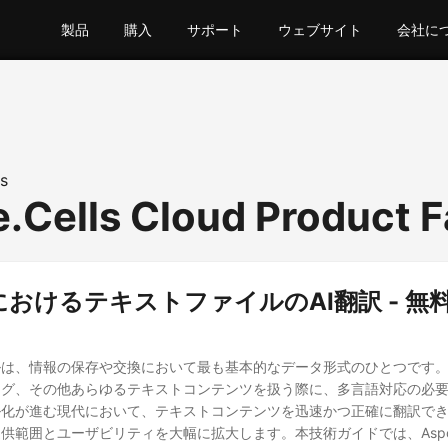
製品
購入
サポート
ウェブサイト
会社に
s
.Cells Cloud Product F
js におけるテキストファイルのAI翻訳 - 無
ルは、情報の保存や交換において最も基本的なデータ形式のひとつです
ログ、その他あらゆるテキストコンテンツを扱う際に、多言語対応の必
ル化が進む現代において、テキストコンテンツを迅速かつ正確に翻訳で
範囲とユーザビリティを大幅に拡大します。本技術ガイドでは、Aspose.Ce