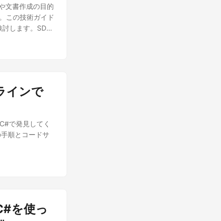
書や文書作成の目的
す。この技術ガイド
換 を検討します。SDK
ューションを提供し
ord 文書に変換
ート、データプレゼ
l を Word に変換
 ファイルを Word 文
ンラインで
べてのフォーマッ
します。変換プロセ
ション、エラーハ
用してC#で発見してく
の手順とコードサ
C#を使っ