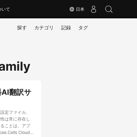
ついて
日本
探す
カテゴリ
記録
タグ
amily
料AI翻訳サ
。設定ファイル、
要性は常に存在し
きることは、アプ
lls Cloud