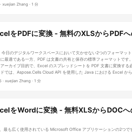
Node.js で AI 駆動のテキストファイル翻訳 を実現する方法を解説します
· xuejian Zhang · 1 分
数言語間でテキストファイルを自動的に翻訳するシンプルな Node.js 
ガイドに従って、Node.js で無料の AI 駆動テキスト翻訳サービス 
持しながらテキストファイルを複数のターゲット言語にインテリジェン
リゼーション、多言語ドキュメント、国際的なコンテンツ配信を必要と
xcelをPDFに変換 - 無料のXLSからPD
ode.js 用 AI テキスト翻訳 API Node.js で AI を使ってテキスト
テキスト翻訳 API Aspose.Cells Cloud SDK for Node.js は、先進的な
ァイルのインテリジェントな翻訳を可能にする高度なクラウドベース AP
DF は、今日のデジタルワークスペースにおいて欠かせない2つのフォーマットで
法とは異なり、この AI 駆動ソリューションはコンテキストを理解し、
に最適である一方、PDF は文書の共有と保存の標準フォーマットです
フォーマットを維持します。Node.js SDK は、翻訳モデルやインフ
アーカイブ目的で、Excel のスプレッドシートを PDF 文書に変換す
ショナルレベルの翻訳機能をアプリケーションにシームレスに統合する
、Aspose.Cells Cloud API を使用した Java における Excel か
、以下の手順が必要です： Aspose Cloud ダッシュボード でアカウ
DK を利用した方法と cURL を利用した方法の両方を取り上げ、Jav
ライアント シークレットを取得する npm で Aspose.Cells Cloud S
5
· xuejian Zhang · 1 分
リューションを提供します。 この包括的なガイドに従って、XLS/XLS
し、認証情報を安全に管理する Node.js で AI を使ってテキストファ
変換する Java 用 Excel から PDF へのコンバータ を開発しましょ
翻訳を使用してテキストファイルを翻訳する完全な Node.js サンプルで
に最適です。 Excel to PDF Conversion API for Java Convert 
o PDF Conversion API for Java Aspose.Cells Cloud SDK for Java
xcelをWordに変換 - 無料XLSからDO
ムレスに変換できる強力なクラウドベース API です。この Java SDK
トを保持しながら Excel から PDF への変換を自動化するプロセス
的で、最小限のコードで実装できます。本ガイドでは、Aspose.
d は、最も広く使用されている Microsoft Office アプリケーションの2つで