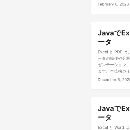
API を使用して 
February 6, 2026
機能を活用し、複
す。 この包括的な
ストと意味を保
す。自動ローカ
JavaでE
ョンに最適です。 N
Node.js 用 AI 
ータ
用してテキストフ
Excel と P
す。従来の翻訳手
ータの操作や分析
し、必要に応じて
ゼンテーション、
く、プロフェッ
ます。本技術ガイドでは
す。 開始するには
法を解説します。S
イアント ID とク
December 6, 202
ン向けに柔軟なソ
る 環境変数を設定
質な PDF 文書に
下は、AI 駆動の
動化、文書配布、データ保存
in Java Excel t
JavaでE
PDF 文書にシー
スタイル、レイアウ
ータ
換プロセスは効率
Excel と Wor