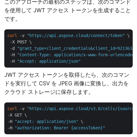
このアプローチの最初のステップは、次のコマンド
を使用して JWT アクセス トークンを生成すること
です。
curl
 -v 
"https://api.aspose.cloud/connect/token"
 \

 -X POST \

 -d 
"grant_type=client_credentials&client_id=921363a8
 -H 
"Content-Type: application/x-www-form-urlencoded"
 -H 
"Accept: application/json"
JWT アクセス トークンを取得したら、次のコマン
ドを実行して CSV を JPEG 画像に変換し、出力を
クラウド ストレージに保存します。
curl
 -v 
"https://api.aspose.cloud/v3.0/cells/{sourceF
-X GET \

-H 
"accept: application/json"
 \

-H 
"authorization: Bearer {accessToken}"