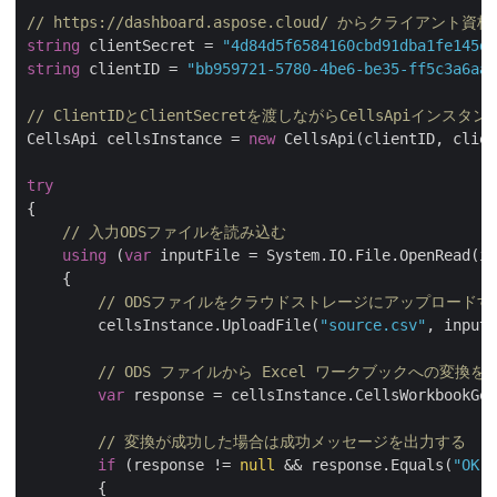
// https://dashboard.aspose.cloud/ からクライア
string
 clientSecret = 
"4d84d5f6584160cbd91dba1fe145db
string
 clientID = 
"bb959721-5780-4be6-be35-ff5c3a6aa4
// ClientIDとClientSecretを渡しながらCellsApiインス
CellsApi cellsInstance = 
new
 CellsApi(clientID, clien
try
{

// 入力ODSファイルを読み込む
using
 (
var
 inputFile = System.IO.File.OpenRead(in
    {

// ODSファイルをクラウドストレージにアップロードす
        cellsInstance.UploadFile(
"source.csv"
, inputF
// ODS ファイルから Excel ワークブックへの変換を
var
 response = cellsInstance.CellsWorkbookGet
// 変換が成功した場合は成功メッセージを出力する
if
 (response != 
null
 && response.Equals(
"OK"
)
        {
