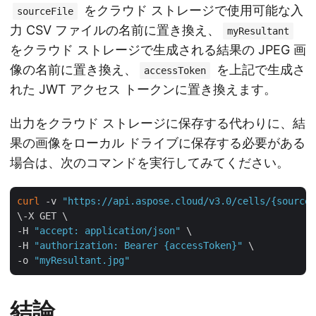
をクラウド ストレージで使用可能な入
sourceFile
力 CSV ファイルの名前に置き換え、
myResultant
をクラウド ストレージで生成される結果の JPEG 画
像の名前に置き換え、
を上記で生成さ
accessToken
れた JWT アクセス トークンに置き換えます。
出力をクラウド ストレージに保存する代わりに、結
果の画像をローカル ドライブに保存する必要がある
場合は、次のコマンドを実行してみてください。
curl
 -v 
"https://api.aspose.cloud/v3.0/cells/{sourceF
\-X GET \

-H 
"accept: application/json"
 \

-H 
"authorization: Bearer {accessToken}"
 \

-o 
"myResultant.jpg"
結論