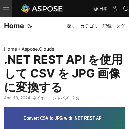
日本
ナ
ビ
Home
ゲ
探す
カテゴリ
記録
タグ
ー
シ
Home
»
Aspose.Clouds
ョ
.NET REST API を使用
ン
の
して CSV を JPG 画像
切
り
に変換する
替
April 19, 2024
· ネイヤー・シャバズ · 2 分
え