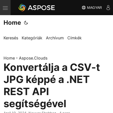
MAGYAR
T
o
Home
g
g
l
Keresés
Kategóriák
Archívum
Címkék
e
n
Home
a
»
Aspose.Clouds
Konvertálja a CSV-t
v
i
JPG képpé a .NET
g
a
REST API
t
segítségével
i
o
April 19, 2024
· Nayyer Shahbaz · 4 perc