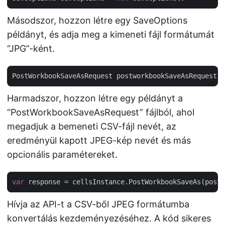
Másodszor, hozzon létre egy SaveOptions
példányt, és adja meg a kimeneti fájl formátumát
“JPG”-ként.
PostWorkbookSaveAsRequest postworkbookSaveAsRequest =
Harmadszor, hozzon létre egy példányt a
“PostWorkbookSaveAsRequest” fájlból, ahol
megadjuk a bemeneti CSV-fájl nevét, az
eredményül kapott JPEG-kép nevét és más
opcionális paramétereket.
var
Hívja az API-t a CSV-ből JPEG formátumba
konvertálás kezdeményezéséhez. A kód sikeres