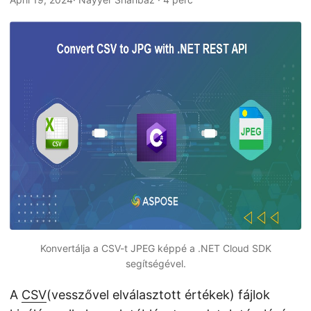
n
Konvertálja a CSV-t JPEG képpé a .NET Cloud SDK
segítségével.
A
CSV
(vesszővel elválasztott értékek) fájlok