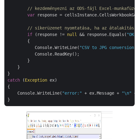
// kezdeményezni az ODS-fájl Excel-munkafüzet
var
 response = cellsInstance.CellsWorkbookGet
// sikerüzenet nyomtatása, ha az átalakítás s
if
 (response != 
null
 && response.Equals(
"OK"
)
        {

           Console.WriteLine(
"CSV to JPG conversion c
           Console.ReadKey();

        }

    }

catch
 (
Exception
 ex)

{

    Console.WriteLine(
"error:"
 + ex.Message + 
"\n"
 + 