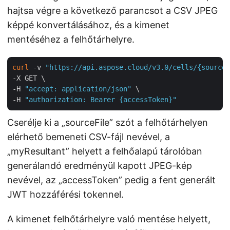
hajtsa végre a következő parancsot a CSV JPEG
képpé konvertálásához, és a kimenet
mentéséhez a felhőtárhelyre.
curl
 -v 
"https://api.aspose.cloud/v3.0/cells/{sourceF
-X GET \

-H 
"accept: application/json"
 \

-H 
"authorization: Bearer {accessToken}"
Cserélje ki a „sourceFile” szót a felhőtárhelyen
elérhető bemeneti CSV-fájl nevével, a
„myResultant” helyett a felhőalapú tárolóban
generálandó eredményül kapott JPEG-kép
nevével, az „accessToken” pedig a fent generált
JWT hozzáférési tokennel.
A kimenet felhőtárhelyre való mentése helyett,