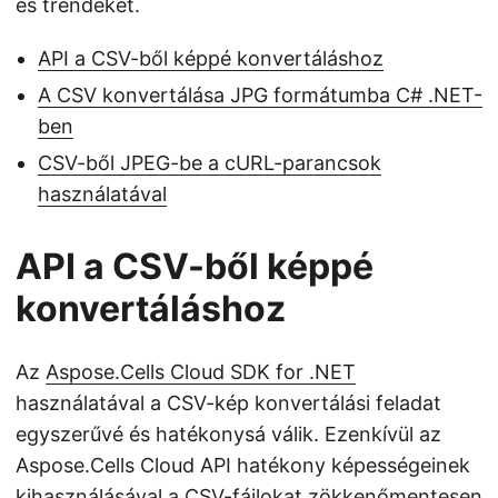
és trendeket.
API a CSV-ből képpé konvertáláshoz
A CSV konvertálása JPG formátumba C# .NET-
ben
CSV-ből JPEG-be a cURL-parancsok
használatával
API a CSV-ből képpé
konvertáláshoz
Az
Aspose.Cells Cloud SDK for .NET
használatával a CSV-kép konvertálási feladat
egyszerűvé és hatékonysá válik. Ezenkívül az
Aspose.Cells Cloud API hatékony képességeinek
kihasználásával a CSV-fájlokat zökkenőmentesen