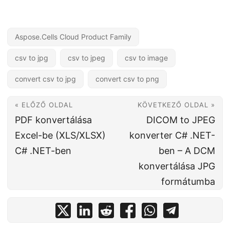
Aspose.Cells Cloud Product Family
csv to jpg
csv to jpeg
csv to image
convert csv to jpg
convert csv to png
« ELŐZŐ OLDAL
KÖVETKEZŐ OLDAL »
PDF konvertálása
DICOM to JPEG
Excel-be (XLS/XLSX)
konverter C# .NET-
C# .NET-ben
ben – A DCM
konvertálása JPG
formátumba