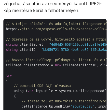
végrehajtása után az eredményül kapott JPEG-
kép mentésre kerül a felhőtárhelyen.
// A teljes példákért és adatfájlokért látogasson el 
https:
//github.com/aspose-cells-cloud/aspose-cells-cl
// Szerezze be az ügyfél hitelesítő adatait a https:/
string
 clientSecret = 
"4d84d5f6584160cbd91dba1fe145db
string
 clientID = 
"bb959721-5780-4be6-be35-ff5c3a6aa4
// hozzon létre CellsApi példányt a ClientID és a Cli
CellsApi cellsInstance = 
new
 CellsApi(clientID, clien
try
{

// bemeneti ODS fájl olvasása
    using (
var
 inputFile = System.IO.File.OpenRead(in
    {

// töltse fel az ODS-fájlt a felhőtárhelyre
        cellsInstance.UploadFile(
"source.csv"
, inputF