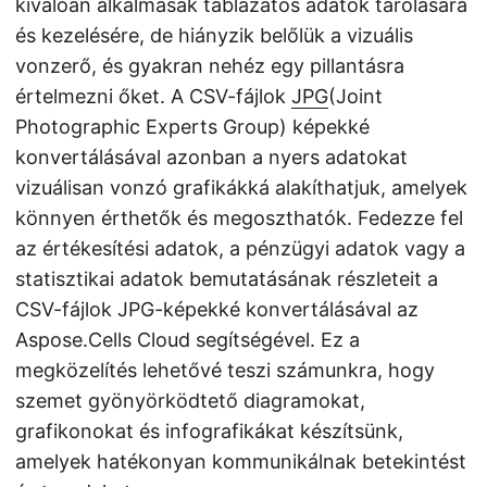
kiválóan alkalmasak táblázatos adatok tárolására
és kezelésére, de hiányzik belőlük a vizuális
vonzerő, és gyakran nehéz egy pillantásra
értelmezni őket. A CSV-fájlok
JPG
(Joint
Photographic Experts Group) képekké
konvertálásával azonban a nyers adatokat
vizuálisan vonzó grafikákká alakíthatjuk, amelyek
könnyen érthetők és megoszthatók. Fedezze fel
az értékesítési adatok, a pénzügyi adatok vagy a
statisztikai adatok bemutatásának részleteit a
CSV-fájlok JPG-képekké konvertálásával az
Aspose.Cells Cloud segítségével. Ez a
megközelítés lehetővé teszi számunkra, hogy
szemet gyönyörködtető diagramokat,
grafikonokat és infografikákat készítsünk,
amelyek hatékonyan kommunikálnak betekintést