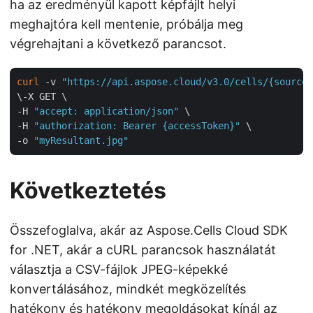
ha az eredményül kapott képfájlt helyi
meghajtóra kell mentenie, próbálja meg
végrehajtani a következő parancsot.
curl
 -v 
"https://api.aspose.cloud/v3.0/cells/{sourceF
\-X GET \

-H 
"accept: application/json"
 \

-H 
"authorization: Bearer {accessToken}"
 \

-o 
"myResultant.jpg"
Következtetés
Összefoglalva, akár az Aspose.Cells Cloud SDK
for .NET, akár a cURL parancsok használatát
választja a CSV-fájlok JPEG-képekké
konvertálásához, mindkét megközelítés
hatékony és hatékony megoldásokat kínál az