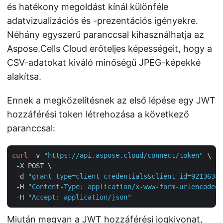
és hatékony megoldást kínál különféle
adatvizualizációs és -prezentációs igényekre.
Néhány egyszerű paranccsal kihasználhatja az
Aspose.Cells Cloud erőteljes képességeit, hogy a
CSV-adatokat kiváló minőségű JPEG-képekké
alakítsa.
Ennek a megközelítésnek az első lépése egy JWT
hozzáférési token létrehozása a következő
paranccsal:
curl
 -v 
"https://api.aspose.cloud/connect/token"
 \

 -X POST \

 -d 
"grant_type=client_credentials&client_id=921363a8
 -H 
"Content-Type: application/x-www-form-urlencoded"
 -H 
"Accept: application/json"
Miután megvan a JWT hozzáférési jogkivonat,