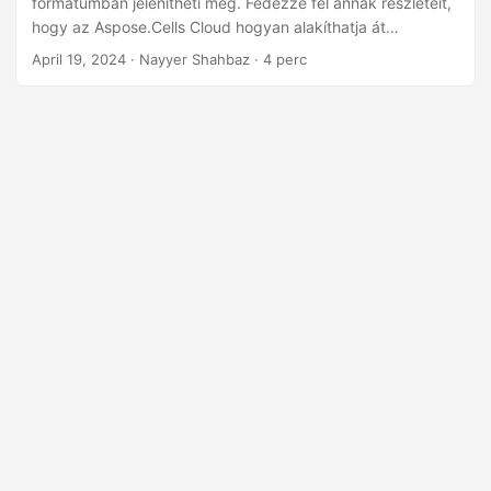
formátumban jelenítheti meg. Fedezze fel annak részleteit,
n
hogy az Aspose.Cells Cloud hogyan alakíthatja át
könnyedén a CSV-adatokat JPG-képekké, és hogyan
April 19, 2024
· Nayyer Shahbaz · 4 perc
javítja az adatvizualizációs munkafolyamatokat.