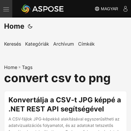
MAGYAR
T
o
Home
g
g
l
Keresés
Kategóriák
Archívum
Címkék
e
n
Home
a
»
Tags
convert csv to png
v
i
g
Konvertálja a CSV-t JPG képpé a
a
.NET REST API segítségével
t
i
A CSV-fájlok JPG-képekké alakításával egyszerűsítheti az
o
adatvizualizációs folyamatot, és az adatokat tetszetős