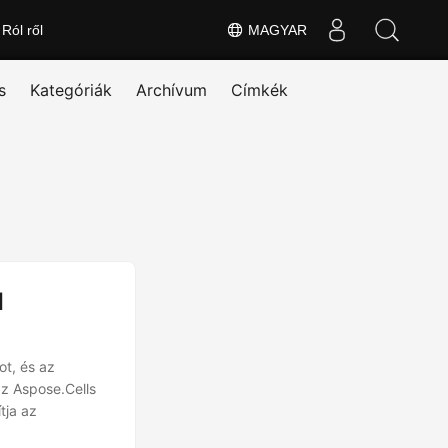
Ról ről
MAGYAR
s
Kategóriák
Archívum
Címkék
I
ot, és az
az Aspose.Cells
tja az