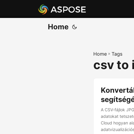
Home
Home
»
Tags
csv to
Konvertá
segítség
A CSV-fájlok JPG
adatokat tetszet
Cloud hogyan ala
adatvizualizáci