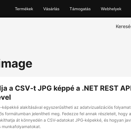
Termékek
Vásárlás
Támogatás
Webhelyek
Keresé
 image
lja a CSV-t JPG képpé a .NET REST AP
ével
-képekké alakításával egyszerűsítheti az adatvizualizációs folyamat
ős formátumban jelenítheti meg. Fedezze fel annak részleteit, hogy 
kíthatja át könnyedén a CSV-adatokat JPG-képekké, és hogyan javí
ós munkafolyamatokat.