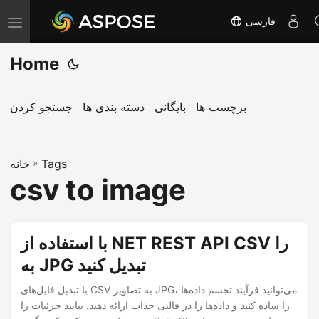
فارسی
T
o
Home
g
g
l
برچسب ها
بایگانی
دسته بندی ها
جستجو کردن
e
n
Tags
»
a
خانه
csv to image
v
i
g
با استفاده از NET REST API CSV را
a
به JPG تبدیل کنید
t
i
با تبدیل فایل‌های CSV به تصاویر JPG، می‌توانید فرآیند تجسم داده‌ها
o
را ساده کنید و داده‌ها را در قالبی جذاب ارائه دهید. بیایید جزئیات را