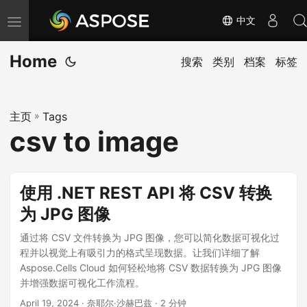
中文
切
换
Home
导
搜索
类别
档案
标签
航
主页
»
Tags
csv to image
使用 .NET REST API 将 CSV 转换
为 JPG 图像
通过将 CSV 文件转换为 JPG 图像，您可以简化数据可视化过
程并以视觉上有吸引力的格式呈现数据。让我们详细了解
Aspose.Cells Cloud 如何轻松地将 CSV 数据转换为 JPG 图像
并增强数据可视化工作流程。
April 19, 2024
· 奈耶尔·沙赫巴兹 · 2 分钟