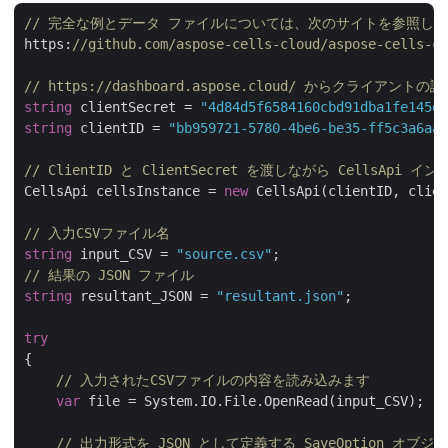
// 完全な例とデータ ファイルについては、次のサイトを参照して
https:
//github.com/aspose-cells-cloud/aspose-cells-cl
// https://dashboard.aspose.cloud/ からクライア
string
 clientSecret = 
"4d84d5f6584160cbd91dba1fe145db
string
 clientID = 
"bb959721-5780-4be6-be35-ff5c3a6aa4
// ClientID と ClientSecret を渡しながら CellsApi
CellsApi cellsInstance = 
new
 CellsApi(clientID, clien
// 入力CSVファイル名
string
 input_CSV = 
"source.csv"
// 結果の JSON ファイル
string
 resultant_JSON = 
"resultant.json"
;

try
{

// 入力されたCSVファイルの内容を読み込みます
var
 file = System.IO.File.OpenRead(input_CSV);

// 出力形式を JSON として定義する SaveOption オブジ