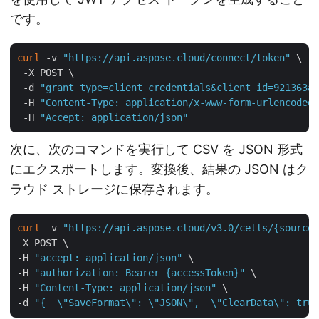
です。
curl
 -v 
"https://api.aspose.cloud/connect/token"
 \

 -X POST \

 -d 
"grant_type=client_credentials&client_id=921363a8
 -H 
"Content-Type: application/x-www-form-urlencoded"
 -H 
"Accept: application/json"
次に、次のコマンドを実行して CSV を JSON 形式
にエクスポートします。変換後、結果の JSON はク
ラウド ストレージに保存されます。
curl
 -v 
"https://api.aspose.cloud/v3.0/cells/{sourceF
-X POST \

-H 
"accept: application/json"
 \

-H 
"authorization: Bearer {accessToken}"
 \

-H 
"Content-Type: application/json"
 \

-d 
"{  \"SaveFormat\": \"JSON\",  \"ClearData\": true