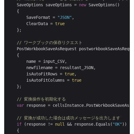
    SaveOptions saveOptions = 
new
 SaveOptions()

    {

        SaveFormat = 
"JSON"
,

        ClearData = 
true
    };

// ワークブックの保存リクエスト
    PostWorkbookSaveAsRequest postworkbookSaveAsReque
    {

        name = input_CSV,

        newfilename = resultant_JSON,

        isAutoFitRows = 
true
,

        isAutoFitColumns = 
true
    };

// 変換操作を初期化する
var
 response = cellsInstance.PostWorkbookSaveAs(p
// 変換が成功した場合は成功メッセージを出力します
if
 (response != 
null
 && response.Equals(
"OK"
))

    {
