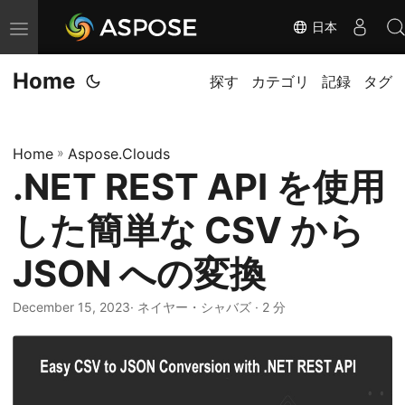
日本
ナ
ビ
Home
ゲ
探す
カテゴリ
記録
タグ
ー
シ
Home
»
Aspose.Clouds
ョ
.NET REST API を使用
ン
の
した簡単な CSV から
切
り
JSON への変換
替
December 15, 2023
· ネイヤー・シャバズ · 2 分
え