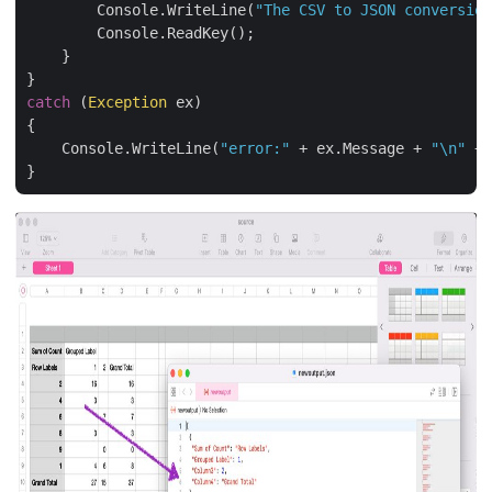
        Console.WriteLine(
"The CSV to JSON conversion
        Console.ReadKey();

    }

catch
 (
Exception
 ex)

{

    Console.WriteLine(
"error:"
 + ex.Message + 
"\n"
 + 