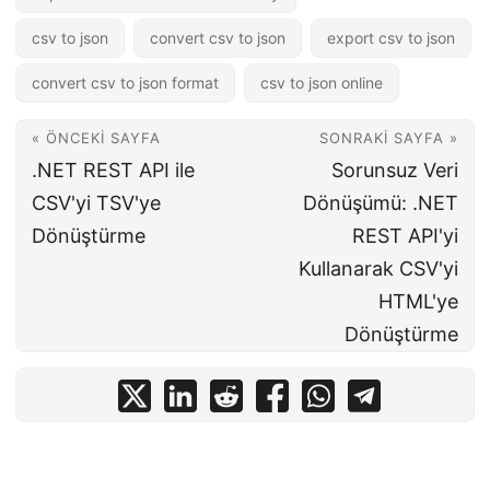
csv to json
convert csv to json
export csv to json
convert csv to json format
csv to json online
« ÖNCEKI SAYFA
SONRAKI SAYFA »
.NET REST API ile
Sorunsuz Veri
CSV'yi TSV'ye
Dönüşümü: .NET
Dönüştürme
REST API'yi
Kullanarak CSV'yi
HTML'ye
Dönüştürme