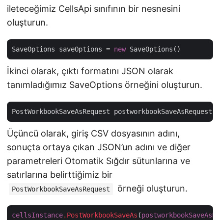
ileteceğimiz CellsApi sınıfının bir nesnesini
oluşturun.
SaveOptions saveOptions = 
new
İkinci olarak, çıktı formatını JSON olarak
tanımladığımız SaveOptions örneğini oluşturun.
PostWorkbookSaveAsRequest postworkbookSaveAsRequest =
Üçüncü olarak, giriş CSV dosyasının adını,
sonuçta ortaya çıkan JSON’un adını ve diğer
parametreleri Otomatik Sığdır sütunlarına ve
satırlarına belirttiğimiz bir
örneği oluşturun.
PostWorkbookSaveAsRequest
cellsInstance
.PostWorkbookSaveAs
(
postworkbookSaveAsRe