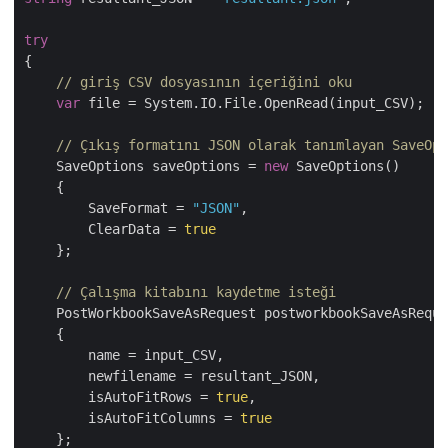
try
{

// giriş CSV dosyasının içeriğini oku
var
 file = System.IO.File.OpenRead(input_CSV);

// Çıkış formatını JSON olarak tanımlayan SaveOpt
    SaveOptions saveOptions = 
new
 SaveOptions()

    {

        SaveFormat = 
"JSON"
,

        ClearData = 
true
    };

// Çalışma kitabını kaydetme isteği
    PostWorkbookSaveAsRequest postworkbookSaveAsReque
    {

        name = input_CSV,

        newfilename = resultant_JSON,

        isAutoFitRows = 
true
,

        isAutoFitColumns = 
true
    };
