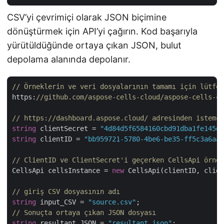
CSV’yi çevrimiçi olarak JSON biçimine
dönüştürmek için API’yi çağırın. Kod başarıyla
yürütüldüğünde ortaya çıkan JSON, bulut
depolama alanında depolanır.
// Örneklerin ve veri dosyalarının tamamı için lütfen
https:
//github.com/aspose-cells-cloud/aspose-cells-cl
// https://dashboard.aspose.cloud/ adresinden istemci
string
 clientSecret = 
"4d84d5f6584160cbd91dba1fe145db
string
 clientID = 
"bb959721-5780-4be6-be35-ff5c3a6aa4
// ClientID ve ClientSecret'i geçerken CellsApi örneğ
CellsApi cellsInstance = 
new
 CellsApi(clientID, clien
// giriş CSV dosyasının adı
string
 input_CSV = 
"source.csv"
// Sonuçta ortaya çıkan JSON dosyası
string
 resultant_JSON = 
"resultant.json"
;
