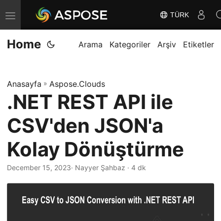
TÜRK
G
e
Home
z
Arama
Kategoriler
Arşiv
Etiketler
i
n
Anasayfa
»
Aspose.Clouds
m
.NET REST API ile
e
y
CSV'den JSON'a
i
D
Kolay Dönüştürme
e
December 15, 2023
· Nayyer Şahbaz · 4 dk
ğ
i
ş
t