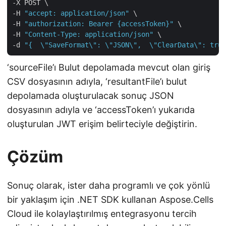
-X POST \

-H 
"accept: application/json"
 \

-H 
"authorization: Bearer {accessToken}"
 \

-H 
"Content-Type: application/json"
 \

-d 
"{  \"SaveFormat\": \"JSON\",  \"ClearData\": true
‘sourceFile’ı Bulut depolamada mevcut olan giriş
CSV dosyasının adıyla, ‘resultantFile’ı bulut
depolamada oluşturulacak sonuç JSON
dosyasının adıyla ve ‘accessToken’ı yukarıda
oluşturulan JWT erişim belirteciyle değiştirin.
Çözüm
Sonuç olarak, ister daha programlı ve çok yönlü
bir yaklaşım için .NET SDK kullanan Aspose.Cells
Cloud ile kolaylaştırılmış entegrasyonu tercih