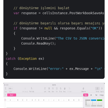
// dönüştürme işlemini başlat
var
 response = cellsInstance.PostWorkbookSaveAs(p
// dönüştürme başarılı olursa başarı mesajını yaz
if
 (response != 
null
 && response.Equals(
"OK"
))

    {

        Console.WriteLine(
"The CSV to JSON conversion
        Console.ReadKey();

    }

catch
 (
Exception
 ex)

{

    Console.WriteLine(
"error:"
 + ex.Message + 
"\n"
 + 