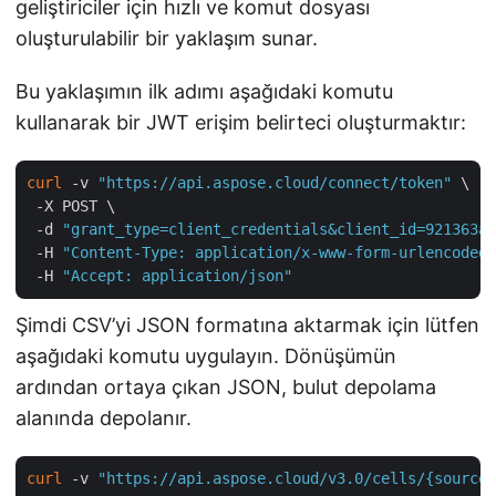
geliştiriciler için hızlı ve komut dosyası
oluşturulabilir bir yaklaşım sunar.
Bu yaklaşımın ilk adımı aşağıdaki komutu
kullanarak bir JWT erişim belirteci oluşturmaktır:
curl
 -v 
"https://api.aspose.cloud/connect/token"
 \

 -X POST \

 -d 
"grant_type=client_credentials&client_id=921363a8
 -H 
"Content-Type: application/x-www-form-urlencoded"
 -H 
"Accept: application/json"
Şimdi CSV’yi JSON formatına aktarmak için lütfen
aşağıdaki komutu uygulayın. Dönüşümün
ardından ortaya çıkan JSON, bulut depolama
alanında depolanır.
curl
 -v 
"https://api.aspose.cloud/v3.0/cells/{sourceF